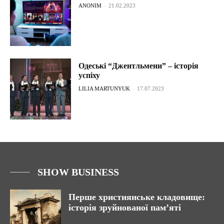
ANONIM
-
21.02.2023
Одеські “Джентльмени” – історія
успіху
LILIA MARTUNYUK
-
17.07.2023
SHOW BUSINESS
Перше християнське кладовище:
історія зруйнованої пам’яті