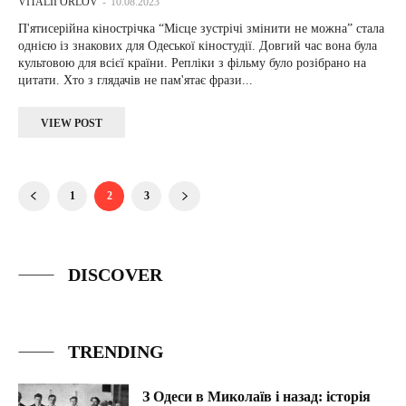
VITALII ORLOV
-
10.08.2023
П'ятисерійна кінострічка “Місце зустрічі змінити не можна” стала
однією із знакових для Одеської кіностудії. Довгий час вона була
культовою для всієї країни. Репліки з фільму було розібрано на
цитати. Хто з глядачів не пам'ятає фрази...
VIEW POST
1
2
3
DISCOVER
TRENDING
З Одеси в Миколаїв і назад: історія