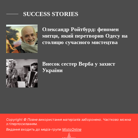
SUCCESS STORIES
Олександр Ройтбурд: феномен
митця, який перетворив Одесу на
столицю сучасного мистецтва
Внесок сестер Верба у захист
України
Copyright © Повне використання матеріалів заборонено. Частково можна
з гіперпосиланням.
Видання входить до медіа-групи
MistoOnline