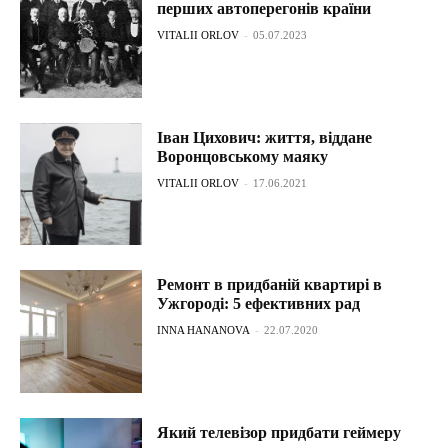
перших автоперегонів країни
VITALII ORLOV
-
05.07.2023
Іван Цихович: життя, віддане
Воронцовському маяку
VITALII ORLOV
-
17.06.2021
Ремонт в придбаній квартирі в
Ужгороді: 5 ефективних рад
INNA HANANOVA
-
22.07.2020
Який телевізор придбати геймеру