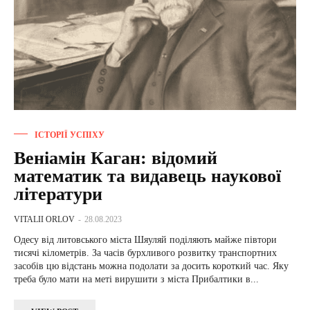
ІСТОРІЇ УСПІХУ
Веніамін Каган: відомий
математик та видавець наукової
літератури
VITALII ORLOV
-
28.08.2023
Одесу від литовського міста Шяуляй поділяють майже півтори
тисячі кілометрів. За часів бурхливого розвитку транспортних
засобів цю відстань можна подолати за досить короткий час. Яку
треба було мати на меті вирушити з міста Прибалтики в...