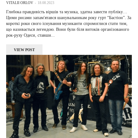
VITALII ORLOV
-
18.08.2023
Глибока правдивість віршів та музика, здатна завести публіку…
Цими рисами запам'ятався шанувальникам року гурт “Бастіон”. За
короткі роки свого існування музиканти спромоглися стати тим,
що називається легендою. Вони були біля витоків організованого
рок-руху Одеси, ставши...
VIEW POST