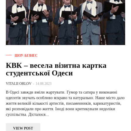
ШОУ-БІЗНЕС
КВК – весела візитна картка
студентської Одеси
VITALII ORLOV
-
14.08.2023
В Одесі завжди вміли жартувати. Гумор та сатира у виконанні
одеситів звучать особливо яскраво та натурально. Наше місто дало
життя великій кількості артистів, письменників, карикатуристів,
які розповідали про життя. Іноді вони критикували недоліки
суспільства. Дісталося...
VIEW POST