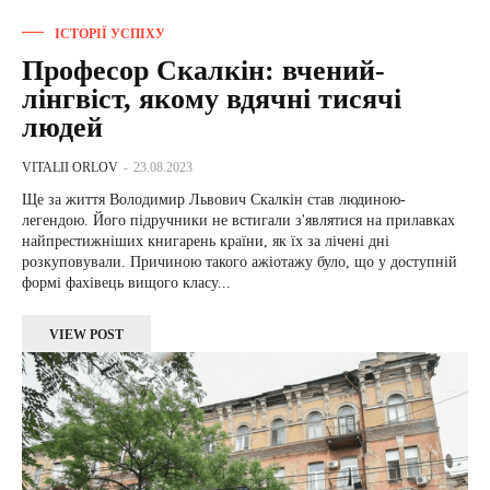
ІСТОРІЇ УСПІХУ
Професор Скалкін: вчений-
лінгвіст, якому вдячні тисячі
людей
VITALII ORLOV
-
23.08.2023
Ще за життя Володимир Львович Скалкін став людиною-
легендою. Його підручники не встигали з'являтися на прилавках
найпрестижніших книгарень країни, як їх за лічені дні
розкуповували. Причиною такого ажіотажу було, що у доступній
формі фахівець вищого класу...
VIEW POST