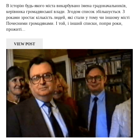
В історію будь-якого міста викарбувано імена градоначальників,
керівника громадянської влади. Згодом список збільшується. З
роками зростає кількість людей, які стали у тому чи іншому місті
Почесними громадянами. І той, і інший списки, попри роки,
прожиті...
VIEW POST