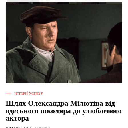
ІСТОРІЇ УСПІХУ
Шлях Олександра Мілютіна від
одеського школяра до улюбленого
актора