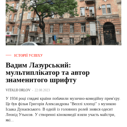
ІСТОРІЇ УСПІХУ
Вадим Лазурський:
мультиплікатор та автор
знаменитого шрифту
VITALII ORLOV
-
22.08.2023
У 1934 році глядачі країни побачили музично-комедійну прем'єру.
Це був фільм Григорія Александрова "Веселі хлопці" з музикою
Ісаака Дунаєвського. В одній із головних ролей знявся одесит
Леонід Утьосов. У створенні кінокомедії взяли участь майстри,
які...