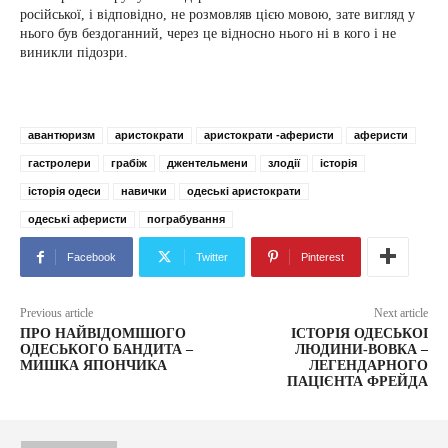
російської, і відповідно, не розмовляв цією мовою, зате вигляд у
нього був бездоганний, через це відносно нього ні в кого і не
виникли підозри.
авантюризм
аристократи
аристократи -аферисти
аферисти
гастролери
грабіж
джентельмени
злодії
історія
історія одеси
навички
одеські аристократи
одеські аферисти
пограбування
Facebook
Twitter
Pinterest
Previous article
Next article
ПРО НАЙВІДОМІШОГО
ІСТОРІЯ ОДЕСЬКОІ
ОДЕСЬКОГО БАНДИТА –
ЛЮДИНИ-ВОВКА –
МИШКА ЯПОНЧИКА
ЛЕГЕНДАРНОГО
ПАЦІЄНТА ФРЕЙДА