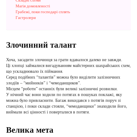
Складні схеми
Магія домовленості
Грабежі, поки господарі сплять
Гастролери
Злочинний талант
Хоча, засадити злочинця за грати вдавалося далеко не завжди.
Ці хлопці займалися вигадуванням майстерних шахрайських схем,
що ускладнювало їх піймання.
Серед подібних “талантів” можна було виділити залізничних
злодіїв – “мийників” і “чемоданщиков”.
Місцем “роботи” останніх були великі залізничні розвилки.
У нічний час вони ходили по потягах в пошуках поклажі, яку
можна було привласнити. Багаж викидався з потягів поруч зі
станцією, і поки склади стояли, “чемоданщики” знаходили його,
виймали всі цінності і поверталися в потяги.
Велика мета