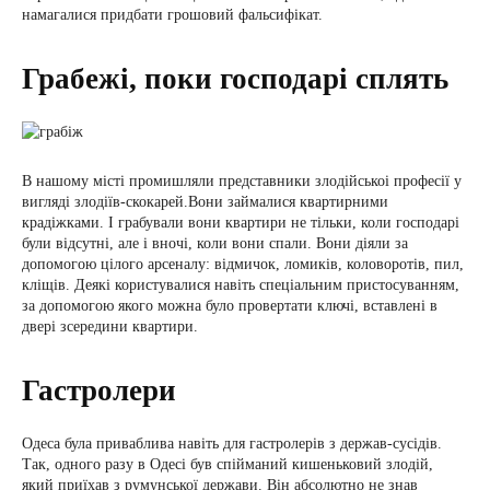
намагалися придбати грошовий фальсифікат.
Грабежі, поки господарі сплять
В нашому місті промишляли представники злодійськоі професії у
вигляді злодіїв-скокарей.Вони займалися квартирними
крадіжками. І грабували вони квартири не тільки, коли господарі
були відсутні, але і вночі, коли вони спали. Вони діяли за
допомогою цілого арсеналу: відмичок, ломиків, коловоротів, пил,
кліщів. Деякі користувалися навіть спеціальним пристосуванням,
за допомогою якого можна було провертати ключі, вставлені в
двері зсередини квартири.
Гастролери
Одеса була приваблива навіть для гастролерів з держав-сусідів.
Так, одного разу в Одесі був спійманий кишеньковий злодій,
який приїхав з румунської держави. Він абсолютно не знав