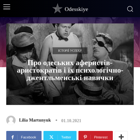
Odesskiye
ІСТОРІЇ УСПІХУ
Про одеських аферистів-
аристократів і їх психологічно-
джентльменські навички
Lilia Martunyuk
01.10.2021
Facebook
Twitter
Pinterest