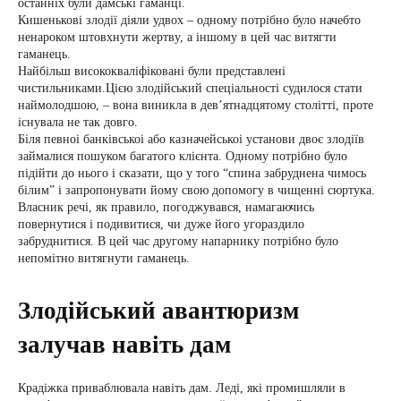
останніх були дамські гаманці.
Кишенькові злодії діяли удвох – одному потрібно було начебто
ненароком штовхнути жертву, а іншому в цей час витягти
гаманець.
Найбільш висококваліфіковані були представлені
чистильниками.Цією злодійський спеціальності судилося стати
наймолодшою, – вона виникла в дев’ятнадцятому столітті, проте
існувала не так довго.
Біля певноі банківськоі або казначейськоі установи двоє злодіїв
займалися пошуком багатого клієнта. Одному потрібно було
підійти до нього і сказати, що у того “спина забруднена чимось
білим” і запропонувати йому свою допомогу в чищенні сюртука.
Власник речі, як правило, погоджувався, намагаючись
повернутися і подивитися, чи дуже його угораздило
забруднитися. В цей час другому напарнику потрібно було
непомітно витягнути гаманець.
Злодійський авантюризм
залучав навіть дам
Крадіжка приваблювала навіть дам. Леді, які промишляли в