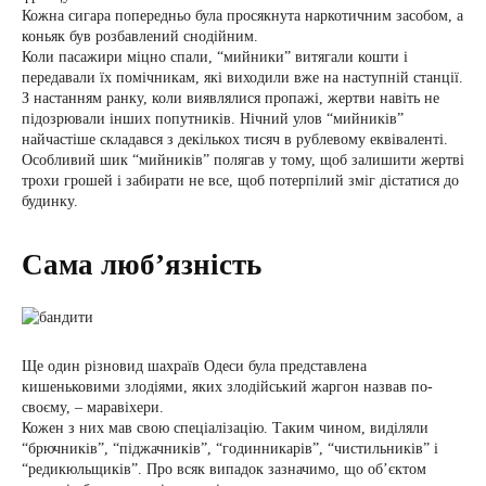
Кожна сигара попередньо була просякнута наркотичним засобом, а
коньяк був розбавлений снодійним.
Коли пасажири міцно спали, “мийники” витягали кошти і
передавали їх помічникам, які виходили вже на наступній станції.
З настанням ранку, коли виявлялися пропажі, жертви навіть не
підозрювали інших попутників. Нічний улов “мийників”
найчастіше складався з декількох тисяч в рублевому еквіваленті.
Особливий шик “мийників” полягав у тому, щоб залишити жертві
трохи грошей і забирати не все, щоб потерпілий зміг дістатися до
будинку.
Сама люб’язність
Ще один різновид шахраїв Одеси була представлена ​​
кишеньковими злодіями, яких злодійський жаргон назвав по-
своєму, – маравіхери.
Кожен з них мав свою спеціалізацію. Таким чином, виділяли
“брючників”, “піджачників”, “годинникарів”, “чистильників” і
“редикюльщиків”. Про всяк випадок зазначимо, що об’єктом