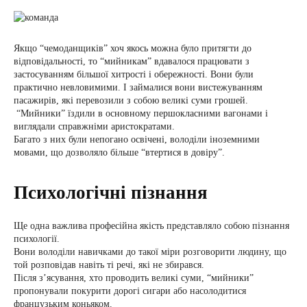
Якщо “чемоданщиків” хоч якось можна було притягти до
відповідальності, то “мийникам” вдавалося працювати з
застосуванням більшої хитрості і обережності. Вони були
практично невловимими. І займалися вони вистежуванням
пасажирів, які перевозили з собою великі суми грошей.
“Мийники” їздили в основному першокласними вагонами і
виглядали справжніми аристократами.
Багато з них були непогано освічені, володіли іноземними
мовами, що дозволяло більше “втертися в довіру”.
Психологічні пізнання
Ще одна важлива професійна якість представляло собою пізнання
психології.
Вони володіли навичками до такої міри розговорити людину, що
той розповідав навіть ті речі, які не збирався.
Після з’ясування, хто проводить великі суми, “мийники”
пропонували покурити дорогі сигари або насолодитися
французьким коньяком.