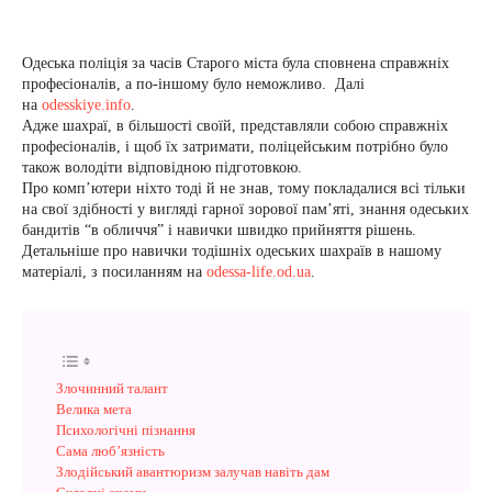
Одеська поліція за часів Старого міста була сповнена справжніх
професіоналів, а по-іншому було неможливо. Далі
на
odesskiye.info
.
Адже шахраї, в більшості своїй, представляли собою справжніх
професіоналів, і щоб їх затримати, поліцейським потрібно було
також володіти відповідною підготовкою.
Про комп’ютери ніхто тоді й не знав, тому покладалися всі тільки
на свої здібності у вигляді гарної зорової пам’яті, знання одеських
бандитів “в обличчя” і навички швидко прийняття рішень.
Детальніше про навички тодішніх одеських шахраїв в нашому
матеріалі, з посиланням на
odessa-life.od.ua
.
Злочинний талант
Велика мета
Психологічні пізнання
Сама люб’язність
Злодійський авантюризм залучав навіть дам