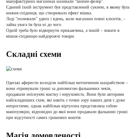
мануфактурних магазинах називали “шопен-фелер”.
Єдиний їхній інструмент був представлений сукнею, в якому була
нижня спідниця, що створювало ефект мішка.
Леді “полювали” удвох і вдень, коли магазини повні клієнтів, –
зайва увага їм була ні до чого.
Одній треба було відвернути прикажчика, а іншій – ховати в
мішок-спідницю найдорожчі товари.
Складні схеми
Одеські аферисти володіли найбільш витонченим шахрайством –
вони отримували гроші за допомогою фальшивих чеків,
продавали неіснуючі маєтку і нерухомість. Вони були авторами
найскладніших схем, які навіть з точки зору наших днів є дуже
непростими, однак найбільш віртуозна представляла собою
маніпуляцію, відповідно до якої вони продавали фальшиві гроші
при відсутності самих грошових коштів.
Магія домовленості