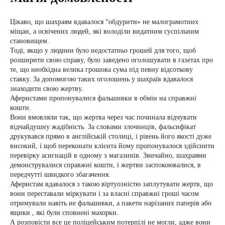
Цікаво, що шахраям вдавалося “обдурити» не малограмотних
міщан, а освічених людей, які володіли видатним суспільним
становищем.
Тоді, якщо у людини було недостатньо грошей для того, щоб
розширити свою справу, було заведено оголошувати в газетах про
те, що необхідна велика грошова сума під певну відсоткову
ставку. За допомогою таких оголошень у шахраїв вдавалося
знаходити свою жертву.
Аферистами пропонувалися фальшивки в обмін на справжні
кошти.
Вони вмовляли так, що жертва через час починала відчувати
відчайдушну жадібність. За словами злочинців, фальсифікат
друкувався прямо в англійській столиці, і рівень його якості дуже
високий, і щоб переконати клієнта йому пропонувалося здійснити
перевірку асигнацій в одному з магазинів. Звичайно, шахраями
демонструвалися справжні кошти, і жертви заспокоювалися, в
передчутті швидкого збагачення.
Аферистам вдавалося з такою віртуозністю заплутувати жертв, що
вони переставали міркувати і за власні справжні гроші часом
отримували навіть не фальшивки, а пакети нарізаних паперів або
ящики , які були сповнені махорки.
А розповісти все це поліцейським потерпілі не могли, адже вони