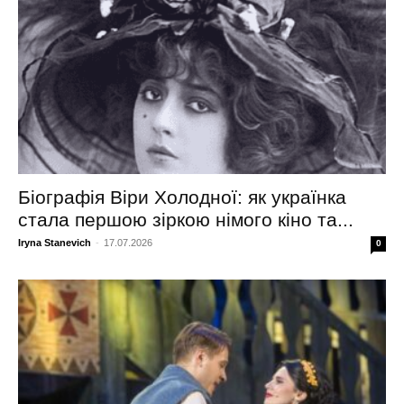
Біографія Віри Холодної: як українка
стала першою зіркою німого кіно та...
Iryna Stanevich
-
17.07.2026
0