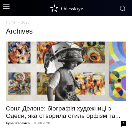
Odesskiye
Home
2026
Archives
Соня Делоне: біографія художниці з
Одеси, яка створила стиль орфізм та...
Iryna Stanevich
-
05.08.2026
0