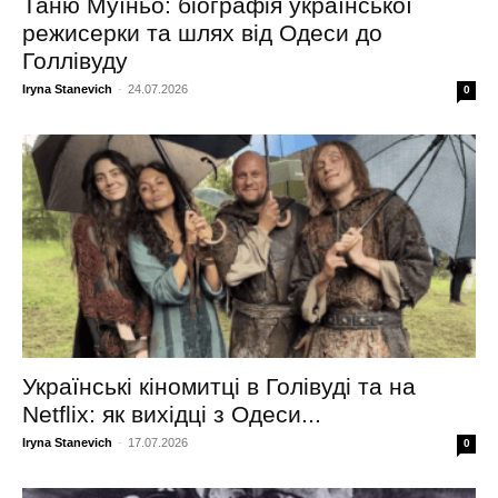
Таню Муїньо: біографія української
режисерки та шлях від Одеси до
Голлівуду
Iryna Stanevich
-
24.07.2026
0
Українські кіномитці в Голівуді та на
Netflix: як вихідці з Одеси...
Iryna Stanevich
-
17.07.2026
0