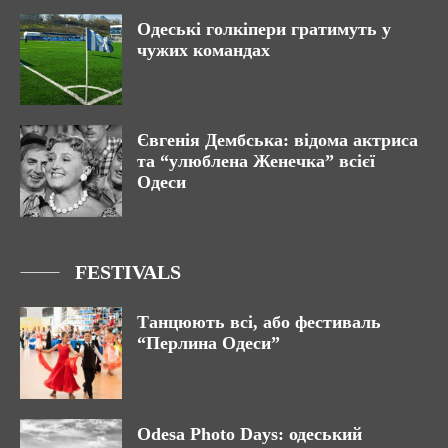
Одеські голкіпери гратимуть у
чужих командах
Євгенія Дембська: відома актриса
та “улюблена Женечка” всієї
Одеси
FESTIVALS
Танцюють всі, або фестиваль
“Перлина Одеси”
Odesa Photo Days: одеський