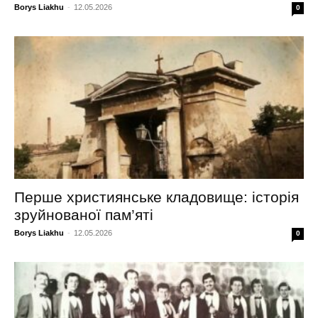
Borys Liakhu
-
12.05.2026
0
Перше християнське кладовище: історія
зруйнованої пам’яті
Borys Liakhu
-
12.05.2026
0