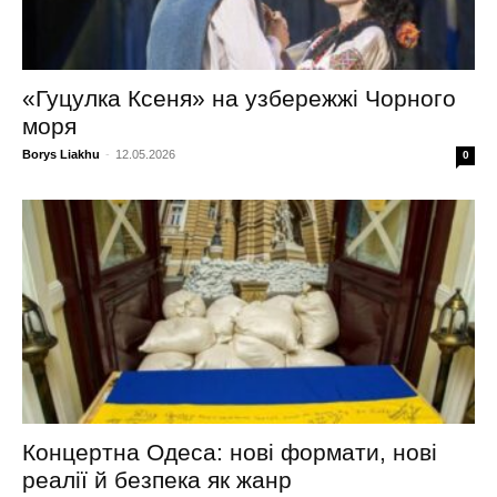
«Гуцулка Ксеня» на узбережжі Чорного
моря
Borys Liakhu
-
12.05.2026
0
Концертна Одеса: нові формати, нові
реалії й безпека як жанр