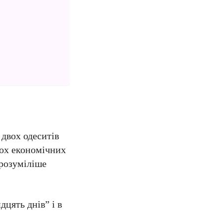
 двох одеситів
ьох економічних
зрозуміліше
дцять днів” і в