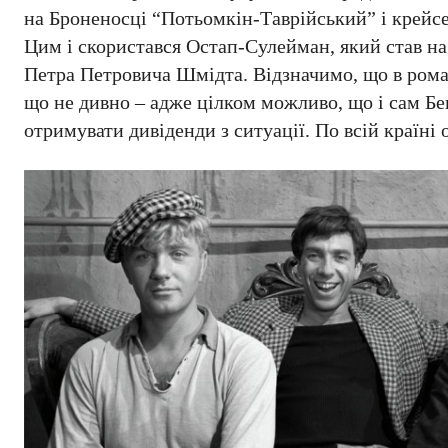
на Броненосці “Потьомкін-Таврійський” і крейсер
Цим і скористався Остап-Сулейман, який став на
Петра Петровича Шмідта. Відзначимо, що в романі
що не дивно – адже цілком можливо, що і сам Бен
отримувати дивіденди з ситуації. По всій країні 