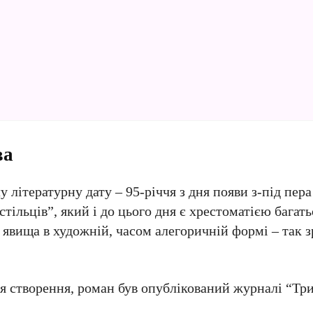
ва
літературну дату – 95-річчя з дня появи з-під пера
стільців”, який і до цього дня є хрестоматією багат
 явища в художній, часом алегоричній формі – так 
ня створення, роман був опублікований журналі “Три