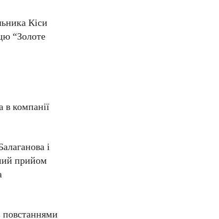
льника Кіси
ацю “Золоте
а в компанії
Балаганова і
сний прийом
а
із повстаннями