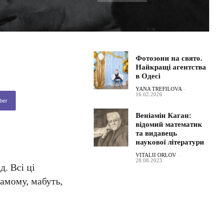
Фотозони на свято.
Найкращі агентства
в Одесі
YANA TREFILOVA
-
16.02.2026
ber
Веніамін Каган:
відомий математик
та видавець
наукової літератури
VITALII ORLOV
-
28.08.2023
. Всі ці
самому, мабуть,