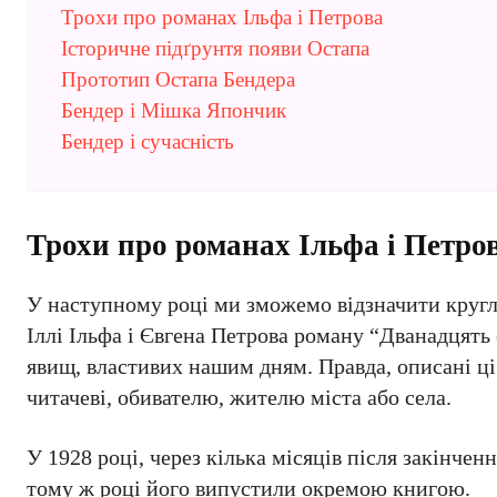
Трохи про романах Ільфа і Петрова
Історичне підґрунтя появи Остапа
Прототип Остапа Бендера
Бендер і Мішка Япончик
Бендер і сучасність
Трохи про романах Ільфа і Петро
У наступному році ми зможемо відзначити круглу 
Іллі Ільфа і Євгена Петрова роману “Дванадцять 
явищ, властивих нашим дням. Правда, описані ці
читачеві, обивателю, жителю міста або села.
У 1928 році, через кілька місяців після закінчен
тому ж році його випустили окремою книгою.