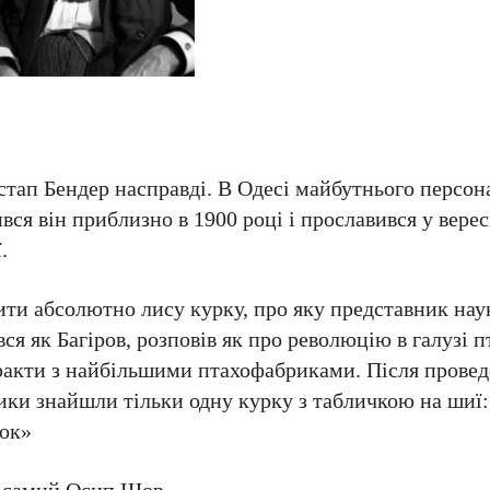
Остап Бендер насправді. В Одесі майбутнього персо
я він приблизно в 1900 році і прославився у верес
.
ити абсолютно лису курку, про яку представник нау
ся як Багіров, розповів як про революцію в галузі п
тракти з найбільшими птахофабриками. Після провед
щики знайшли тільки одну курку з табличкою на шиї
ток»