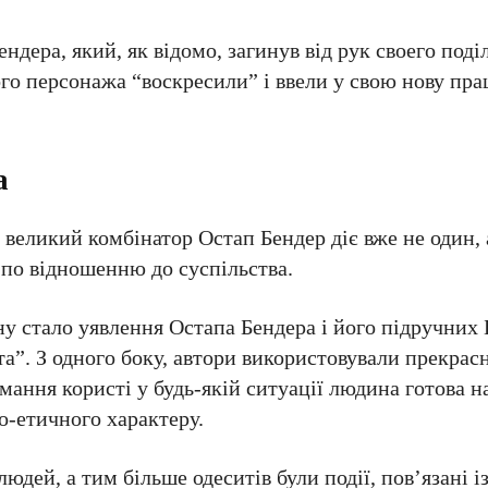
дера, який, як відомо, загинув від рук своего поді
ого персонажа “воскресили” і ввели у свою нову пр
а
, великий комбінатор Остап Бендер діє вже не один, 
 по відношенню до суспільства.
 стало уявлення Остапа Бендера і його підручних 
та”. З одного боку, автори використовували прекра
имання користі у будь-якій ситуації людина готова н
о-етичного характеру.
людей, а тим більше одеситів були події, пов’язані 