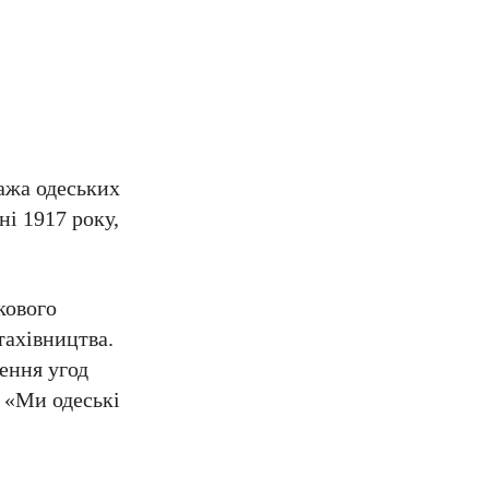
нажа одеських
ні 1917 року,
кового
тахівництва.
ення угод
: «Ми одеські