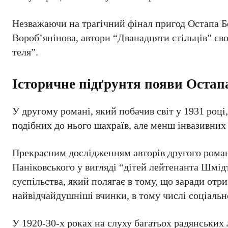
Незважаючи на трагічний фінал пригод Остапа Бен
Вороб’янінова, автори “Дванадцяти стільців” св
теля”.
Історичне підґрунтя появи Остап
У другому романі, який побачив світ у 1931 році
подібних до нього шахраїв, але менш інвазивних
Прекрасним дослідженням авторів другого роману
Паніковського у вигляді “дітей лейтенанта Шмід
суспільства, який полягає в тому, що заради отр
найвідчайдушніші вчинки, в тому числі соціальн
У 1920-30-х роках на слуху багатьох радянських 