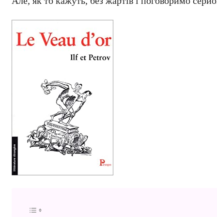
Але, як то кажуть, без жартів і поговоримо серйо