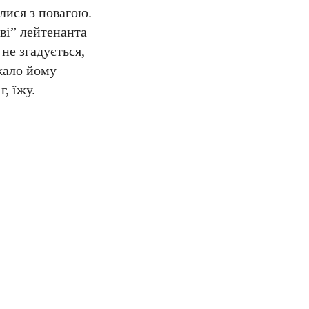
лися з повагою.
ві” лейтенанта
не згадується,
ажало йому
, їжу.