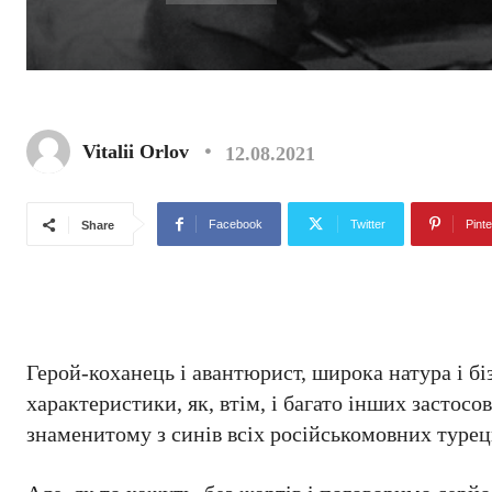
Vitalii Orlov
12.08.2021
Facebook
Twitter
Pinte
Share
Герой-коханець і авантюрист, широка натура і бі
характеристики, як, втім, і багато інших застос
знаменитому з синів всіх російськомовних туре