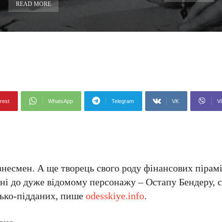
READ MORE
rest
WhatsApp
Telegram
VK
Vi
знесмен. А ще творець свого роду фінансових пірамід
овні до дуже відомому персонажу – Остапу Бендеру, 
цько-підданих, пише
odesskiye.info
.