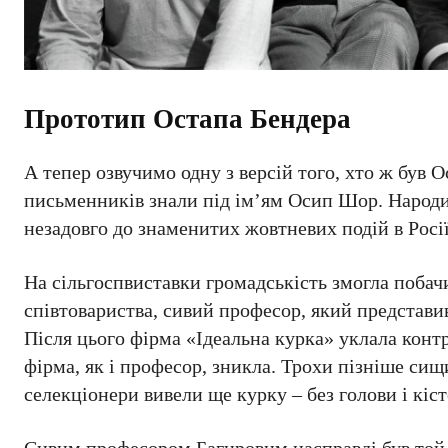
Прототип Остапа Бендера
А тепер озвучимо одну з версій того, хто ж був 
письменників знали під ім’ям Осип Шор. Народивс
незадовго до знаменитих жовтневих подій в Росії
На сільгоспвиставки громадськість змогла побач
співтовариства, сивий професор, який представив
Після цього фірма «Ідеальна курка» уклала кон
фірма, як і професор, зникла. Трохи пізніше си
селекціонери вивели ще курку – без голови і кіс