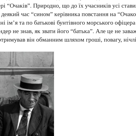
і “Очаків”. Природно, що до їх учасників усі стави
 деякий час “сином” керівника повстання на “Очако
 ім’я та по батькові бунтівного морського офіцера 
дер не знав, як звати його “батька”. Але це не зав
отримував він обманним шляхом гроші, повагу, нічліг