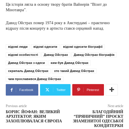
Ця історія лягла в основу твору братів Вайнерів “Візит до
Мінотавра”.
Давид Ойстрах помер 1974 року в Амстердамі – практично
відразу після концерту в артиста стався серцевий напад.
відомі люди
відомі одесити
відомі одесити біографії
відомі особистості
Давид Ойстрах
Давид Ойстрах біографія
Давид Ойстрах з одеси
ким був Давид Ойстрах
скрипаль Давид Ойстрах
хто такий Давид Ойстрах
чим прославився Давид Ойстрах
Facebook
Twitter
Pinterest
Previous article
Next article
БОРИС ЙОФАН: ВЕЛИКИЙ
БЛАГОДІЙНИЙ
АРХІТЕКТОР, ЯКИМ
“ПРЯНИЧНИЙ” ПРОЄКТ
ЗАХОПЛЮВАЛАСЯ ЄВРОПА
ЗНАМЕНИТОЇ ОДЕСЬКОЇ
КОНДИТЕРКИ