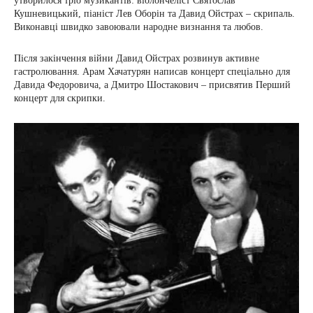
утворилося тріо музикантів: віолончеліст Святослав
Кушневицький, піаніст Лев Оборін та Давид Ойстрах – скрипаль.
Виконавці швидко завоювали народне визнання та любов.
Після закінчення війни Давид Ойстрах розвинув активне
гастролювання. Арам Хачатурян написав концерт спеціально для
Давида Федоровича, а Дмитро Шостакович – присвятив Перший
концерт для скрипки.