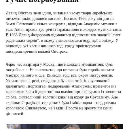
Давид Ойстрах знав ідиш, читав на ньому твори єврейських
письменників, дивився вистави. Весною 1966 року він дав на
Землі Обітованій кілька концертів, відвідав Академію музики в
тель-Авіві, провів зустрічі із ізраїльською молоддю, музикантами.
В 1968 Давид Федорович відмовився підписати так званий “лист
радянських євреїв”, в якому висловлювався осуд ідеї сіонізму. У
відповідь усі члени чинного тоді уряду проігнорували
шістдесятирічний ювілей Ойстраха.
Через час квартира у Москві, що належала музикантові, була
пограбована. Не виключено, що це також була спроба вказати
маестро на його місце. Винесли тоді все, окрім інструментів.
Украли гроші, речі, серед яких був золотий, інкрустований
діамантами, портсигар, подарований Ататюрком; презентована
королевою Бельгії дорогоцінна шахівниця з фігурами із золота та
срібла, символічний золотий ключ від входу до Єрусалиму. Але
скрипки Страдіварі, серед яких була і мініатюрна – подарована
королевою Єлизаветою, не взяли. Просто не зрозуміли їхніх
цінностей.