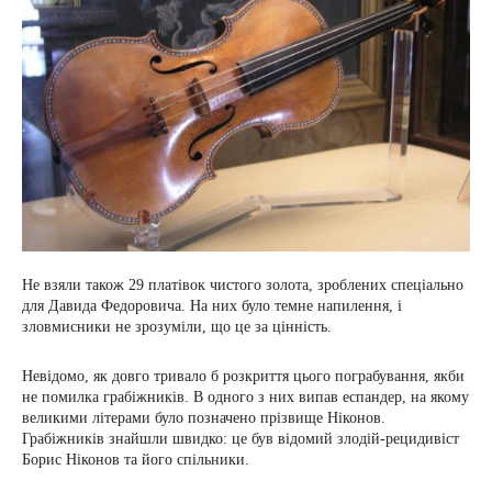
Не взяли також 29 платівок чистого золота, зроблених спеціально
для Давида Федоровича. На них було темне напилення, і
зловмисники не зрозуміли, що це за цінність.
Невідомо, як довго тривало б розкриття цього пограбування, якби
не помилка грабіжників. В одного з них випав еспандер, на якому
великими літерами було позначено прізвище Ніконов.
Грабіжників знайшли швидко: це був відомий злодій-рецидивіст
Борис Ніконов та його спільники.