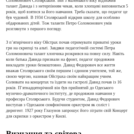
Соломонович Столярський. Він з маленького віку відзначив
талант Давида і з нетерпінням чекав, коли хлопцеві виповниться 5
років, щоб взятися за його навчання. Треба сказати, що педагог це
був чудовий. В 1934 Столярський відкрив школу для особливо
обдарованих дітей. Тож таланти Петро Соломонович умів
розглянути з першого погляду.
З п’ятирічного віку Ойстрах почав отримувати приватні уроки
гри на скрипці та альті. Завдяки педагогічній системі Петра
Соломоновича талант хлопчика розкрився на повну силу. Навіть
коли батька Давида призвали на фронт, педагог продовжив
викладати уроки безкоштовно. Давид Федорович все життя
вважав Столярського своїм першим і єдиним учителем, той же,
своєю чергою, називав Ойстраха своїм найкращим учнем.
Солювати на концертах та їздити на гастролі Давид почав із 16
років. П’ятнадцятирічний він був прийнятий до Одеського
музично-драматичного інституту, де продовжив навчання у
професора Столярського. Будучи студентом, Давид Федорович
виступав з Одеським симфонічним оркестром як соліст і
диригент. 1927 року Глазунов запрошує його зіграти свій Концерт
для скрипки з оркестром у Києві.
Визнання та світова