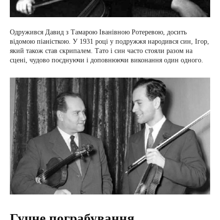
Одружився Давид з Тамарою Іванівною Ротеревою, досить
відомою піаністкою. У 1931 році у подружжя народився син, Ігор,
який також став скрипалем. Тато і син часто стояли разом на
сцені, чудово поєднуючи і доповнюючи виконання один одного.
Гучне пограбування