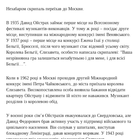
Незабаром скрипаль переїхав до Москви.
В 1935 Давид Ойстрах займає перше місце на Всесоюзному
фестивалі музикантів-виконавців. У тому ж році – посідає друге
місце, виступивши на міжнародному конкурсі імені Венявського.
У 1937 році – перше місце на конкурсі Ежена Ізаї у столиці
Бельгії, Брюсселі, після чого музикант стає відомий усьому світу.
Королева Бельгії, Єлизавета, особисто написала скрипалеві: “Ваша
незрівнянна гра залишиться незабутньою і для мене, і для всієї
Бельгії…”.
Коли в 1962 році в Москві проходив другий Міжнародний
конкурс імені Петра Чайковського, до міста приїхала королева
Єлизавета. Високопоставлена ​​особа виявила бажання відвідати
квартиру Ойстраху і відмовити їй ніхто не наважився. Музикант
розділив із королевою обід.
У воєнні роки сім’я Ойстрахів евакуювалася до Свердловська, але
Давид Федорович брав активну участь у підтримці військового та
цивільного населення. Він солував у шпиталях, виступав
блокадному Ленінграді, давав концерти морякам. У 1943 році