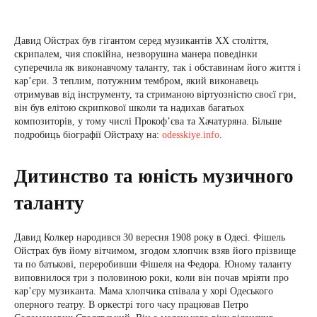
Давид Ойстрах був гігантом серед музикантів ХХ століття,
скрипалем, чия спокійна, незворушна манера поведінки
суперечила як виконавчому таланту, так і обставинам його життя і
кар’єри. З теплим, потужним тембром, який виконавець
отримував від інструменту, та стриманою віртуозністю своєї гри,
він був елітою скрипкової школи та надихав багатьох
композиторів, у тому числі Прокоф’єва та Хачатуряна. Більше
подробиць біографії Ойстраху на:
odesskiye.info
.
Дитинство та юність музичного
таланту
Давид Колкер народився 30 вересня 1908 року в Одесі. Фішель
Ойстрах був йому вітчимом, згодом хлопчик взяв його прізвище
та по батькові, переробивши Фішеля на Федора. Юному таланту
виповнилося три з половиною роки, коли він почав мріяти про
кар’єру музиканта. Мама хлопчика співала у хорі Одеського
оперного театру. В оркестрі того часу працював Петро