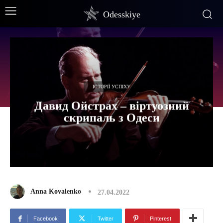
Odesskiye
ІСТОРІЇ УСПІХУ
Давид Ойстрах – віртуозний
скрипаль з Одеси
Anna Kovalenko
27.04.2022
Facebook
Twitter
Pinterest