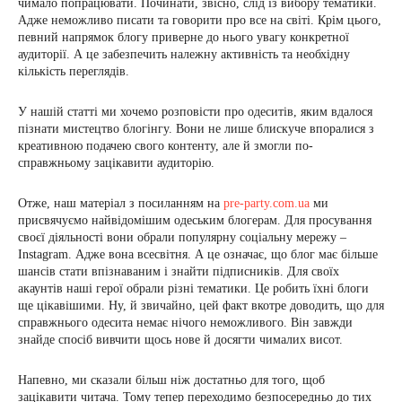
чимало попрацювати. Починати, звісно, ​​слід із вибору тематики.
Адже неможливо писати та говорити про все на світі. Крім цього,
певний напрямок блогу приверне до нього увагу конкретної
аудиторії. А це забезпечить належну активність та необхідну
кількість переглядів.
У нашій статті ми хочемо розповісти про одеситів, яким вдалося
пізнати мистецтво блогінгу. Вони не лише блискуче впоралися з
креативною подачею свого контенту, але й змогли по-
справжньому зацікавити аудиторію.
Отже, наш матеріал з посиланням на
pre-party.com.ua
ми
присвячуємо найвідомішим одеським блогерам. Для просування
своєї діяльності вони обрали популярну соціальну мережу –
Instagram. Адже вона всесвітня. А це означає, що блог має більше
шансів стати впізнаваним і знайти підписників. Для своїх
акаунтів наші герої обрали різні тематики. Це робить їхні блоги
ще цікавішими. Ну, й звичайно, цей факт вкотре доводить, що для
справжнього одесита немає нічого неможливого. Він завжди
знайде спосіб вивчити щось нове й досягти чималих висот.
Напевно, ми сказали більш ніж достатньо для того, щоб
зацікавити читача. Тому тепер переходимо безпосередньо до тих