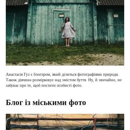
Анастасія Гуз є блогером, який ділиться фотографіями природи.
Також дівчина розмірковує над змістом буття. Ну, й звичайно, не
забуває про те, щоб постити особисті фото.
Блог із міськими фото