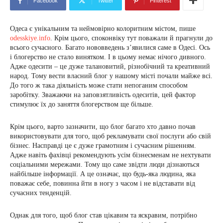
Facebook
Twitter
Pinterest
Одеса є унікальним та неймовірно колоритним містом, пише
odesskiye.info
. Крім цього, споконвіку тут поважали й прагнули до
всього сучасного. Багато нововведень з’явилися саме в Одесі. Ось
і блогерство не стало винятком. І в цьому немає нічого дивного.
Адже одесити – це дуже талановитий, різнобічний та креативний
народ. Тому вести власний блог у нашому місті почали майже всі.
До того ж така діяльність може стати непоганим способом
заробітку. Зважаючи на заповзятливість одеситів, цей фактор
стимулює їх до заняття блогерством ще більше.
Крім цього, варто зазначити, що блог багато хто давно почав
використовувати для того, щоб рекламувати свої послуги або свій
бізнес. Насправді це є дуже грамотним і сучасним рішенням.
Адже навіть фахівці рекомендують усім бізнесменам не нехтувати
соціальними мережами. Тому що саме звідти люди дізнаються
найбільше інформації. А це означає, що будь-яка людина, яка
поважає себе, повинна йти в ногу з часом і не відставати від
сучасних тенденцій.
Однак для того, щоб блог став цікавим та яскравим, потрібно