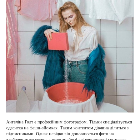
Ангеліна Голт є професійним фотографом. Тільки спеціалізується
одеситка на фешн-зйомках. Таким контентом дівчина ділиться з
підписниками. Однак нерідко він доповнюється фото на
злободенну тематику, з якою знайомі всі користувачі соцмереж.