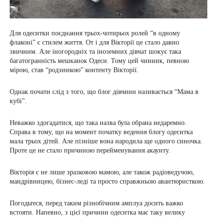
Для одеситки поєднання трьох-чотирьох ролей “в одному
флаконі” є стилем життя. От і для Вікторії це стало давно
звичним. Але іногородніх та іноземних дівчат шокує така
багатогранність мешканок Одеси. Тому цей чинник, певною
мірою, став “родзинкою” контенту Вікторії.
Однак почати слід з того, що блог дівчини називається “Мама в
кубі”.
Неважко здогадатися, що така назва була обрана недаремно.
Справа в тому, що на момент початку ведення блогу одеситка
мала трьох дітей. Але пізніше вона народила ще одного синочка.
Проте це не стало причиною перейменування акаунту.
Вікторія є не лише зразковою мамою, але також радіоведучою,
мандрівницею, бізнес-леді та просто справжньою авантюристкою.
Погодьтеся, перед таким різнобічним амплуа досить важко
встояти. Напевно, з цієї причини одеситка має таку велику