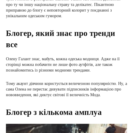
про ту чи іншу національну страву та делікатес. Пікантною
приправою до блогу є неповторний колорит у поєднанні з
унікальним одеським гумором.
Блогер, який знає про тренди
все
Олену Галант знає, мабуть, кожна одеська модниця. Адже на її
сторінці можна побачити не лише фото аутфітів, але також
познайомитись із різними модними трендами.
Тому акаунт дівчини користується величезною популярністю. Ну, а
сама Олена не перестає дивувати підписників інформацією про
нововведення, які диктує світові її величність Мода.
Блогер з кількома амплуа