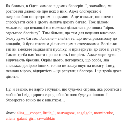
Як бачимо, в Одесі чимало відомих блогерів. І, звичайно, ми
розповіли далеко не про всіх з них. Адже блогерство є
надзвичайно популярним напрямом. А це означає, що охочих
спробувати себе в цьому амплуа досить багато. Тож цілком
можливо, що невдовзі ми можемо дізнатися про нових “зірок
одеського блогінгу”. Тим більше, що тем для ведення власного
блогу дуже багато. Головне – знайти те, що по-справжньому до
вподоби, й бути готовим ділитися цим з оточуючими. Бо тільки
так ви зможете зацікавити публіку, й привернути до себе її увагу.
Також треба пам’ятати про чесність і щирість. Адже люди дуже
відчувають брехню. Окрім цього, погодьтеся, що особа, яка
зневажає довірою інших, точно не заслуговує на повагу. Тому,
певною мірою, відкритість – це репутація блогера. І це треба дуже
цінити.
Ну, й звісно, не варто забувати, що будь-яка справа, яка робиться з
любов’ю і від щирого серця, обов’язково буде успішною. І
блогерство точно не є винятком…
Фото:
alisa___cooper
,
litttle_l
,
nastyagooz
,
angelgolt
,
momincube
,
ellena_galant_girl
,
savvalibkin