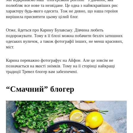
полюбляє все нове та незвідане. Це одна з найяскравіших рис
характеру будь-якого одесита. Тож не дивно, що наша героїня
вирішила присвятити цьому цілий блог.
Отже, йдеться про Карину Булавську. Дівчина любить
подорожувати. Тому в її блозі можна побачити безліч затишних
одеських вуличок, а також фотографії інших, не менш красивих,
міст.
Карина переважно фотографує на Айфон. Але це зовсім не
позначається на якості знімків. Тому на її сторінці найкращі
традиції Тревел блогер вам забезпечені.
“Смачний” блогер