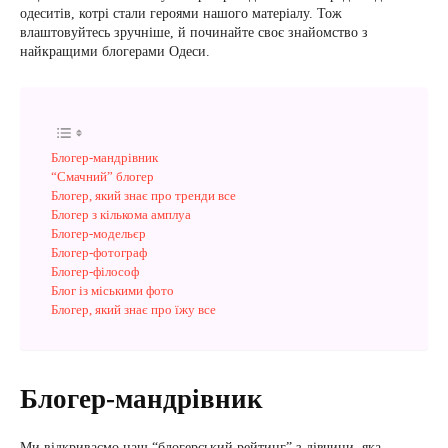
одеситів, котрі стали героями нашого матеріалу. Тож
влаштовуйтесь зручніше, й починайте своє знайомство з
найкращими блогерами Одеси.
Блогер-мандрівник
“Смачний” блогер
Блогер, який знає про тренди все
Блогер з кількома амплуа
Блогер-модельєр
Блогер-фотограф
Блогер-філософ
Блог із міськими фото
Блогер, який знає про їжу все
Блогер-мандрівник
Ми відкриваємо наш “блогерський рейтинг” з дівчини, яка