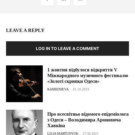
LEAVE A REPLY
LOG IN TO LEAVE A COMMENT
1 жовтня відбулося відкриття V
Міжнародного музичного фестивалю
«Золоті скрипки Одеси»
KAMIENIEVA
-
01.10.2019
Про всесвітньо відомого епідеміолога
з Одеси – Володимира Ароновича
Хавкіна
LILIA MARTUNYUK
-
17.06.2021