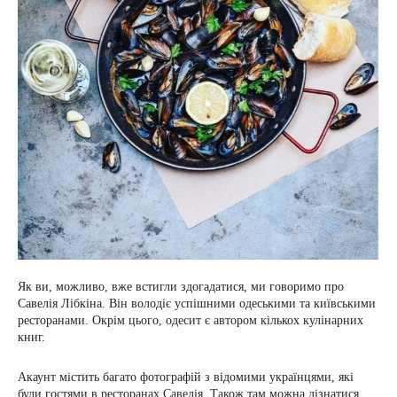
Як ви, можливо, вже встигли здогадатися, ми говоримо про
Савелія Лібкіна. Він володіє успішними одеськими та київськими
ресторанами. Окрім цього, одесит є автором кількох кулінарних
книг.
Акаунт містить багато фотографій з відомими українцями, які
були гостями в ресторанах Савелія. Також там можна дізнатися