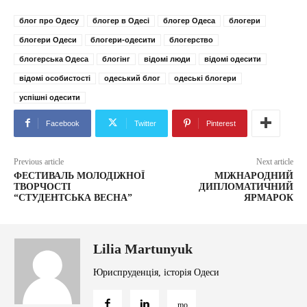
блог про Одесу
блогер в Одесі
блогер Одеса
блогери
блогери Одеси
блогери-одесити
блогерство
блогерська Одеса
блогінг
відомі люди
відомі одесити
відомі особистості
одеський блог
одеські блогери
успішні одесити
Facebook
Twitter
Pinterest
Previous article
Next article
ФЕСТИВАЛЬ МОЛОДІЖНОЇ
МІЖНАРОДНИЙ
ТВОРЧОСТІ
ДИПЛОМАТИЧНИЙ
“СТУДЕНТСЬКА ВЕСНА”
ЯРМАРОК
Lilia Martunyuk
Юриспруденція, історія Одеси