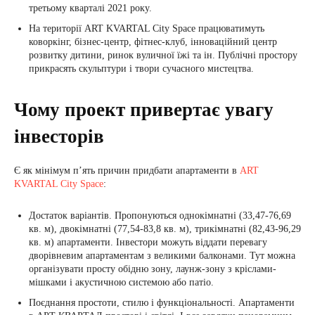
третьому кварталі 2021 року.
На території ART KVARTAL City Space працюватимуть
коворкінг, бізнес-центр, фітнес-клуб, інноваційний центр
розвитку дитини, ринок вуличної їжі та ін. Публічні простору
прикрасять скульптури і твори сучасного мистецтва.
Чому проект привертає увагу
інвесторів
Є як мінімум п’ять причин придбати апартаменти в
ART
KVARTAL City Space
:
Достаток варіантів. Пропонуються однокімнатні (33,47-76,69
кв. м), двокімнатні (77,54-83,8 кв. м), трикімнатні (82,43-96,29
кв. м) апартаменти. Інвестори можуть віддати перевагу
дворівневим апартаментам з великими балконами. Тут можна
організувати просту обідню зону, лаунж-зону з кріслами-
мішками і акустичною системою або патіо.
Поєднання простоти, стилю і функціональності. Апартаменти