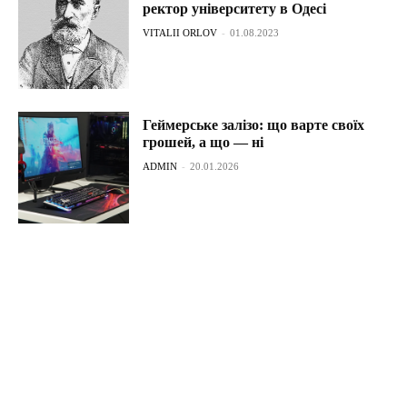
ректор університету в Одесі
VITALII ORLOV
-
01.08.2023
Геймерське залізо: що варте своїх
грошей, а що — ні
ADMIN
-
20.01.2026