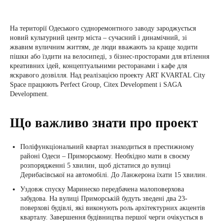
На території Одеського судноремонтного заводу зароджується
новий культурний центр міста – сучасний і динамічний, зі
жвавим вуличним життям, де люди вважають за краще ходити
пішки або їздити на велосипеді, з бізнес-просторами для втілення
креативних ідей, концептуальними ресторанами і кафе для
яскравого дозвілля. Над реалізацією проекту ART KVARTAL City
Space працюють Perfect Group, Citex Development і SAGA
Development.
Що важливо знати про проект
Поліфункціональний квартал знаходиться в престижному
районі Одеси – Приморському. Необхідно мати в своєму
розпорядженні 5 хвилин, щоб дістатися до вулиці
Дерибасівської на автомобілі. До Ланжерона їхати 15 хвилин.
Уздовж спуску Маринеско передбачена малоповерхова
забудова. На вулиці Приморській будуть зведені два 23-
поверхові будівлі, які виконують роль архітектурних акцентів
кварталу. Завершення будівництва першої черги очікується в