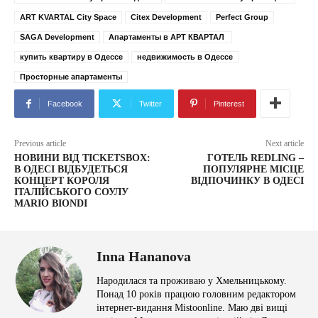
ART KVARTAL City Space
Citex Development
Perfect Group
SAGA Development
Апартаменты в АРТ КВАРТАЛ
купить квартиру в Одессе
недвижимость в Одессе
Просторные апартаменты
Facebook
Twitter
Pinterest
Previous article
Next article
НОВИНИ ВІД TICKETSBOX:
ГОТЕЛЬ REDLING –
В ОДЕСІ ВІДБУДЕТЬСЯ
ПОПУЛЯРНЕ МІСЦЕ
КОНЦЕРТ КОРОЛЯ
ВІДПОЧИНКУ В ОДЕСІ
ІТАЛІЙСЬКОГО СОУЛУ
MARIO BIONDI
Inna Hananova
Народилася та проживаю у Хмельницькому.
Понад 10 років працюю головним редактором
інтернет-видання Mistoonline. Маю дві вищі