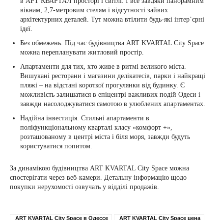
в АРТ КВАРТАЛ просторі і світлі. І все завдяки панорамним
вікнам, 2,7-метровим стелям і відсутності зайвих
архітектурних деталей. Тут можна втілити будь-які інтер’єрні
ідеї.
Без обмежень. Під час будівництва ART KVARTAL City Space
можна перепланувати житловий простір.
Апартаменти для тих, хто живе в ритмі великого міста.
Вишукані ресторани і магазини делікатесів, парки і найкращі
пляжі – на відстані короткої прогулянки від будинку. Є
можливість залишатися в епіцентрі важливих подій Одеси і
завжди насолоджуватися самотою в улюблених апартаментах.
Надійна інвестиція. Стильні апартаменти в
поліфункціональному кварталі класу «комфорт +»,
розташованому в центрі міста і біля моря, завжди будуть
користуватися попитом.
За динамікою будівництва ART KVARTAL City Space можна
спостерігати через веб-камери. Детальну інформацію щодо
покупки нерухомості озвучать у відділі продажів.
ART KVARTAL City Space в Одессе
ART KVARTAL City Space цена