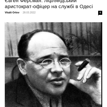
Євген Ферсман: ліфляндський
аристократ-офіцер на службі в Одесі
Vitalii Orlov
-
28.03.2022
0