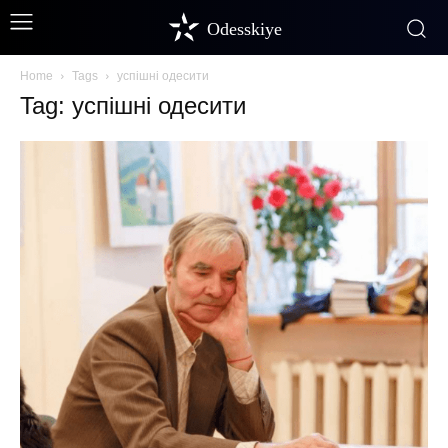
Odesskiye
Home
Tags
успішні одесити
Tag: успішні одесити