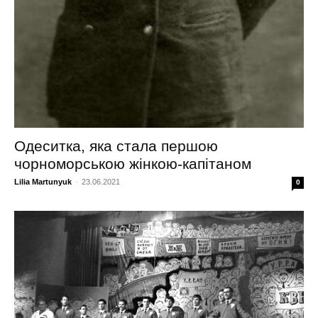
Одеситка, яка стала першою
чорноморською жінкою-капітаном
Lilia Martunyuk
-
23.06.2021
0