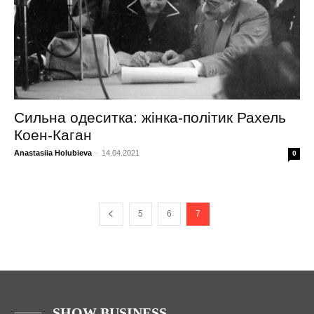
Сильна одеситка: жінка-політик Рахель
Коен-Каган
Anastasiia Holubieva
-
14.04.2021
0
5
6
7
SHOW BUSINESS