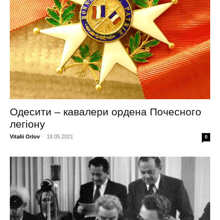
Одесити – кавалери ордена Почесного
легіону
Vitalii Orlov
-
18.05.2021
0