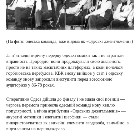
(На фото: одеська команда, вже відома як «Одеські джентльмени»)
За п’ятнадцятирічну перерву одеські коміки так і не втратили
вправності. Природно, вони продовжували свою діяльність,
просто не на таких масштабних платформах, а коли почалася
горбачовська перебудова, КВК знову вийшов у світ, і одеську
команду знову запросили виступити перед всесоюзною
аудиторією у 86-78 роках.
Оперативно Одеса дійшла до фіналу і не здала свої позиції —
чергова перемога принесла одеській команді нову хвилю
популярності, а вічна атрибутика «Одеських джентльменів» —
акуратні метелики і елегантні шарфики — стали
використовуватися як звичайні елементи гардероба, звичайно, з
відсиланням на першоджерело.