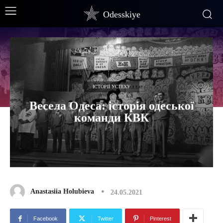
Odesskiye
ІСТОРІЇ УСПІХУ
Весела Одеса: історія одеської
команди КВК
Anastasiia Holubieva
24.05.2021
Facebook
Twitter
Pinterest