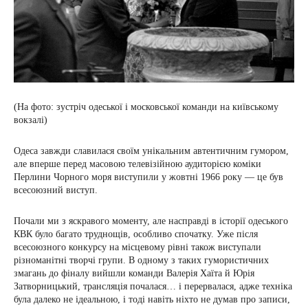
(На фото: зустріч одеської і московської команди на київському
вокзалі)
Одеса завжди славилася своїм унікальним автентичним гумором,
але вперше перед масовою телевізійною аудиторією коміки
Перлини Чорного моря виступили у жовтні 1966 року — це був
всесоюзний виступ.
Почали ми з яскравого моменту, але насправді в історії одеського
КВК було багато труднощів, особливо спочатку. Уже після
всесоюзного конкурсу на місцевому рівні також виступали
різноманітні творчі групи. В одному з таких гумористичних
змагань до фіналу вийшли команди Валерія Хаїта й Юрія
Затворницький, трансляція почалася… і перервалася, адже техніка
була далеко не ідеальною, і тоді навіть ніхто не думав про записи,