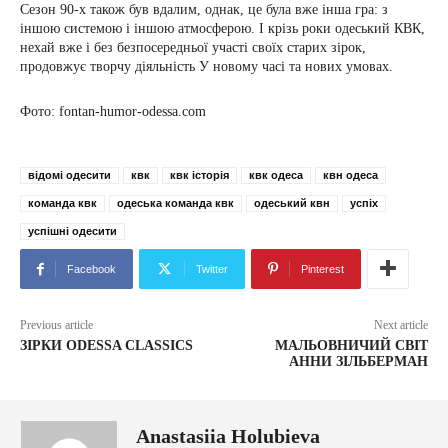
Сезон 90-х також був вдалим, однак, це була вже інша гра: з
іншою системою і іншою атмосферою. І крізь роки одеський КВК,
нехай вже і без безпосередньої участі своїх старих зірок,
продовжує творчу діяльність У новому часі та нових умовах.
Фото: fontan-humor-odessa.com
відомі одесити
квк
квк історія
квк одеса
квн одеса
команда квк
одеська команда квк
одеський квн
успіх
успішні одесити
Facebook
Twitter
Pinterest
Previous article
Next article
ЗІРКИ ODESSA CLASSICS
МАЛЬОВНИЧИЙ СВІТ
АННИ ЗІЛЬБЕРМАН
Anastasiia Holubieva