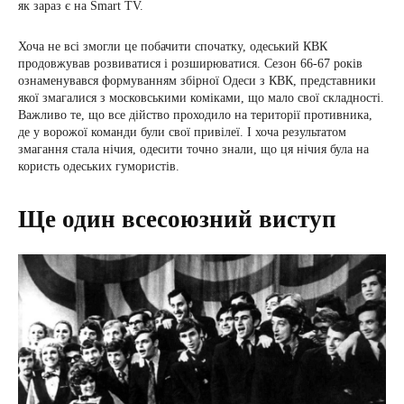
як зараз є на Smart TV.
Хоча не всі змогли це побачити спочатку, одеський КВК
продовжував розвиватися і розширюватися. Сезон 66-67 років
ознаменувався формуванням збірної Одеси з КВК, представники
якої змагалися з московськими коміками, що мало свої складності.
Важливо те, що все дійство проходило на території противника,
де у ворожої команди були свої привілеї. І хоча результатом
змагання стала нічия, одесити точно знали, що ця нічия була на
користь одеських гумористів.
Ще один всесоюзний виступ