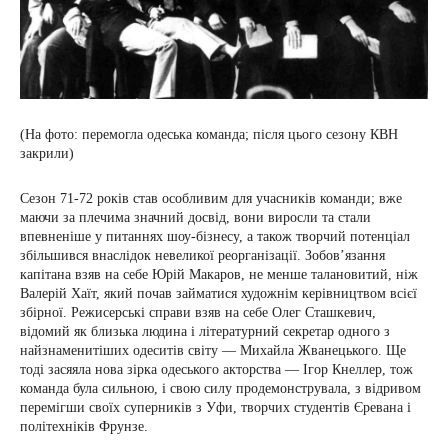
(На фото: перемогла одеська команда; після цього сезону КВН
закрили)
Сезон 71-72 років став особливим для учасників команди; вже
маючи за плечима значний досвід, вони виросли та стали
впевненіше у питаннях шоу-бізнесу, а також творчий потенціал
збільшився внаслідок невеликої реорганізації. Зобов’язання
капітана взяв на себе Юрій Макаров, не менше талановитий, ніж
Валерій Хаїт, який почав займатися художнім керівництвом всієї
збірної. Режисерські справи взяв на себе Олег Сташкевич,
відомий як близька людина і літературний секретар одного з
найзнаменитіших одеситів світу — Михайла Жванецького. Ще
тоді засяяла нова зірка одеського акторства — Ігор Кнеллер, тож
команда була сильною, і свою силу продемонструвала, з відривом
перемігши своїх суперників з Уфи, творчих студентів Єревана і
політехніків Фрунзе.