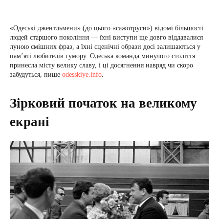
«Одеські джентльмени» (до цього «сажотруси») відомі більшості
людей старшого покоління — їхні виступи ще довго віддавалися
луною смішних фраз, а їхні сценічні образи досі залишаються у
пам’яті любителів гумору. Одеська команда минулого століття
принесла місту велику славу, і ці досягнення навряд чи скоро
забудуться, пише
odesskiye.info
.
Зірковий початок на великому
екрані