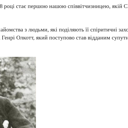
878 році стає першою нашою співвітчизницею, якій
найомства з людьми, які поділяють її спіритичні за
Генрі Олкотт, який поступово став відданим супут