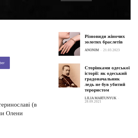
Різновиди жіночих
золотих браслетів
ANONIM
-
21.03.2023
ber
Сторінками одеської
історії: як одеський
градоначальник
ледь не був убитий
терористом
LILIA MARTUNYUK
-
28.09.2021
теринославі (в
ини Олени