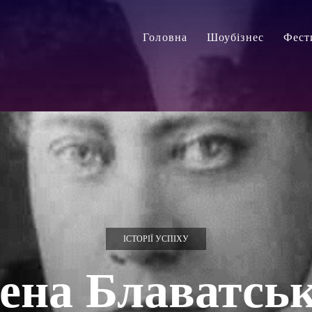
Головна
Шоубізнес
Фест
ІСТОРІЇ УСПІХУ
ена Блаватськ