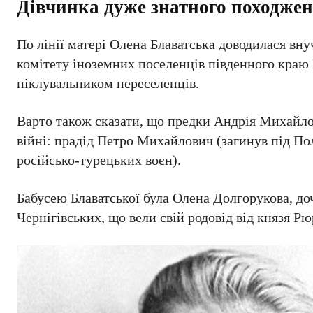
Дівчинка дуже знатного походже
По лінії матері Олена Блаватська доводилася в
комітету іноземних поселенців південного краю 
піклувальником переселенців.
Варто також сказати, що предки Андрія Михайлов
війні: прадід Петро Михайлович (загинув під Пол
російсько-турецьких воєн).
Бабусею Блаватської була Олена Долгорукова, до
Чернігівських, що вели свій родовід від князя Рю