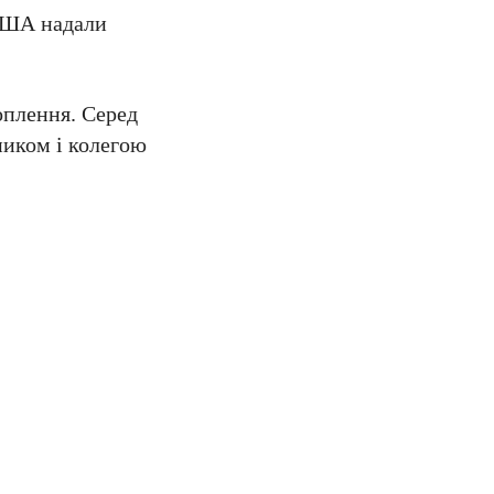
 США надали
хоплення. Серед
ником і колегою