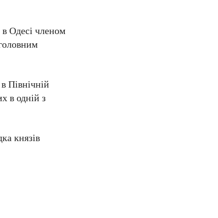
 в Одесі членом
 головним
 в Північній
х в одній з
ка князів