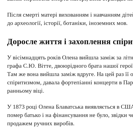
Після смерті матері вихованням і навчанням діт
до археології, історії, ботаніки, іноземних мов.
Доросле життя і захоплення спір
У вісімнадцять років Олена вийшла заміж за літн
графа С.Ю. Вітте, двоюрідного брата нашої герої
Там же вона вийшла заміж вдруге. На цей раз її
спіритизмом, давала фортепіанні концерти в Пар
ранньому віці.
У 1873 році Олена Блаватська виявляється в США,
помер батько і на фінансування не було, звідки 
продажем ручних виробів.