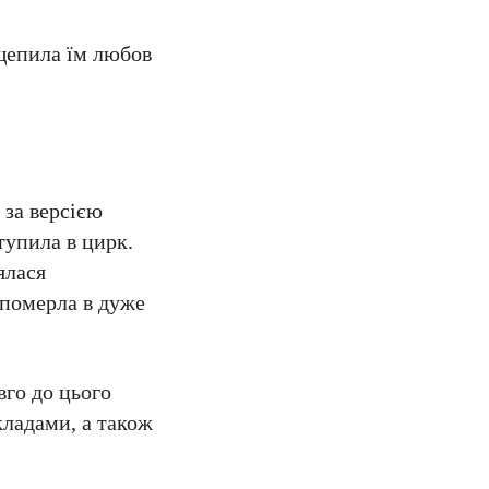
ищепила їм любов
 за версією
тупила в цирк.
ялася
 померла в дуже
вго до цього
кладами, а також