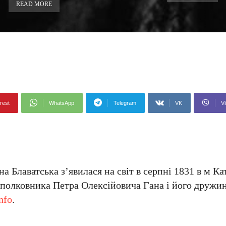
READ MORE
rest
WhatsApp
Telegram
VK
Vi
 Блаватська з’явилася на світ в серпні 1831 в м Ка
го полковника Петра Олексійовича Гана і його друж
nfo
.