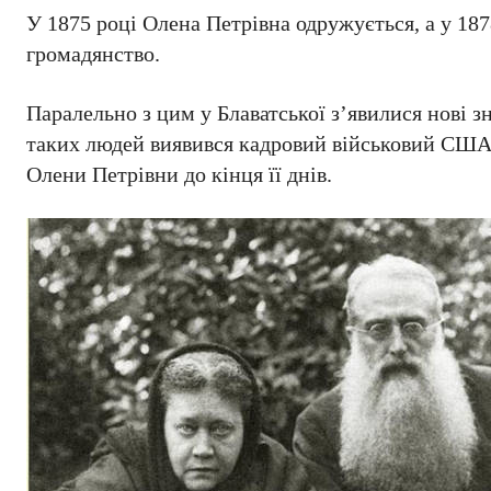
У 1875 році Олена Петрівна одружується, а у 1
громадянство.
Паралельно з цим у Блаватської з’явилися нові з
таких людей виявився кадровий військовий США 
Олени Петрівни до кінця її днів.