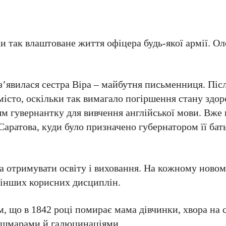
ки так влаштоване життя офіцера будь-якої армії. О
 з’явилася сестра Віра – майбутня письменниця. Піс
місто, оскільки так вимагало погіршення стану здо
м гувернантку для вивчення англійської мови. Вже 
Саратова, куди було призначено губернатором її бат
а отримувати освіту і виховання. На кожному новому
а інших корисних дисциплін.
 що в 1842 році помирає мама дівчинки, хвора на 
кошмарами й галюцинаціями.