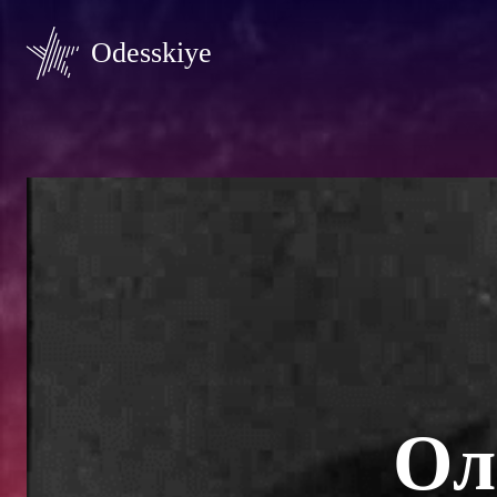
Odesskiye
Ол