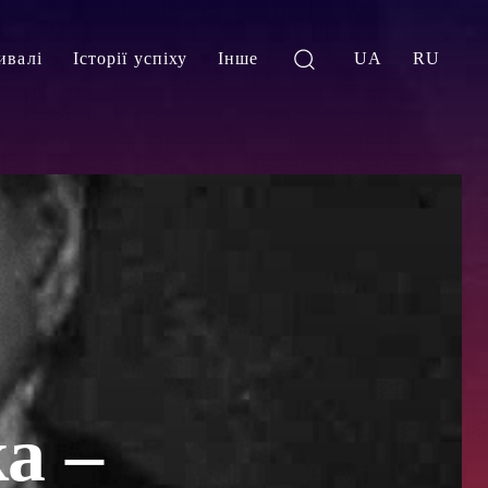
ивалі
Історії успіху
Інше
UA
RU
а –