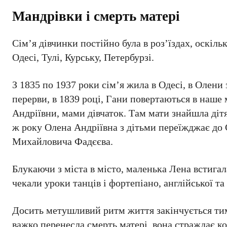
Мандрівки і смерть матері
Сім’я дівчинки постійно була в роз’їздах, оскіль
Одесі, Тулі, Курську, Петербурзі.
З 1835 по 1937 роки сім’я жила в Одесі, в Олени
перерви, в 1839 році, Гани повертаються в наше 
Андріївни, мами дівчаток. Там мати знайшла дітя
ж року Олена Андріївна з дітьми переїжджає до 
Михайловича Фадєєва.
Блукаючи з міста в місто, маленька Лена встигал
чекали уроки танців і фортепіано, англійської т
Досить метушливий ритм життя закінчується тим,
важко перенесла смерть матері, вона страждає 