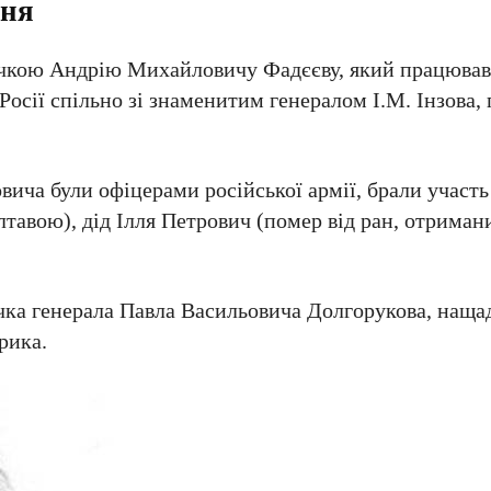
ння
нучкою Андрію Михайловичу Фадєєву, який працював
Росії спільно зі знаменитим генералом І.М. Інзова,
ича були офіцерами російської армії, брали участь
тавою), дід Ілля Петрович (помер від ран, отримани
чка генерала Павла Васильовича Долгорукова, нащад
рика.