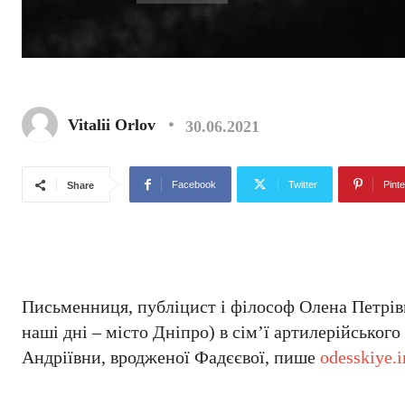
Vitalii Orlov
30.06.2021
Facebook
Twitter
Pinte
Share
Письменниця, публіцист і філософ Олена Петрівна
наші дні – місто Дніпро) в сім’ї артилерійсько
Андріївни, вродженої Фадєєвої, пише
odesskiye.i