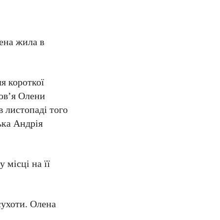
лена жила в
ля короткої
ров’я Олени
в листопаді того
ька Андрія
 місці на її
сухоти. Олена