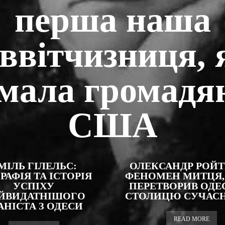
перша наша
іввітчизниця, 
мала громадя
США
МІЛЬ ГІЛЕЛЬС:
ОЛЕКСАНДР РОЙТ
РАФІЯ ТА ІСТОРІЯ
ФЕНОМЕН МИТЦЯ,
УСПІХУ
ПЕРЕТВОРИВ ОДЕ
ЙВИДАТНІШОГО
СТОЛИЦЮ СУЧАСНО
АНІСТА З ОДЕСИ
READ MORE