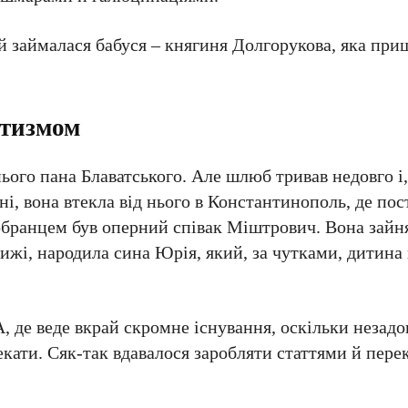
ей займалася бабуся – княгиня Долгорукова, яка пр
итизмом
ього пана Блаватського. Але шлюб тривав недовго і,
ні, вона втекла від нього в Константинополь, де пос
 обранцем був оперний співак Міштрович. Вона зайн
ижі, народила сина Юрія, який, за чутками, дитина
 де веде вкрай скромне існування, оскільки незадо
чекати. Сяк-так вдавалося заробляти статтями й пере