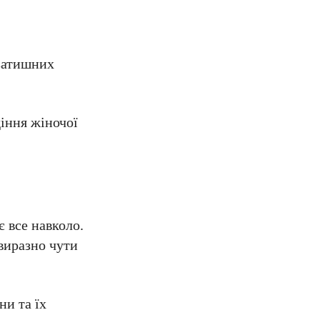
 затишних
діння жіночої
є все навколо.
виразно чути
ни та їх