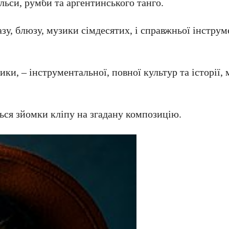
льси, румби та аргентинського танго.
зу, блюзу, музики сімдесятих, і справжньої інструм
ки, – інструментальної, повної культур та історії,
ься зйомки кліпу на згадану композицію.