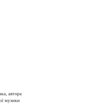
ака, автора
кої музики