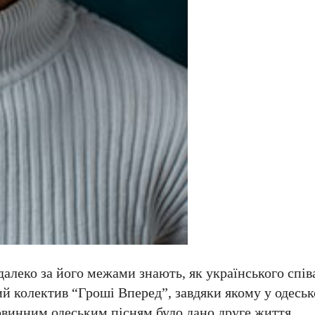
алеко за його межами знають, як українського спів
ий колектив “Гроші Вперед”, завдяки якому у одесь
ровинним одеським пісням було дано друге життя.