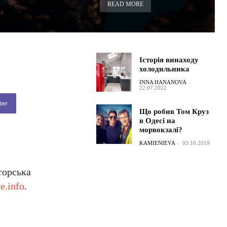
READ MORE
Історія винаходу
холодильника
INNA HANANOVA
-
22.07.2022
ber
Що робив Том Круз
в Одесі на
морвокзалі?
KAMIENIEVA
-
03.10.2019
торська
e.info
.