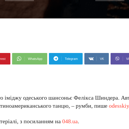
rest
WhatsApp
Telegram
VK
Vi
ого іміджу одеського шансоньє Фелікса Шиндера. Ав
латиноамериканського танцю, – румби, пише
odesskiy
еріалі, з посиланням на
048.ua
.