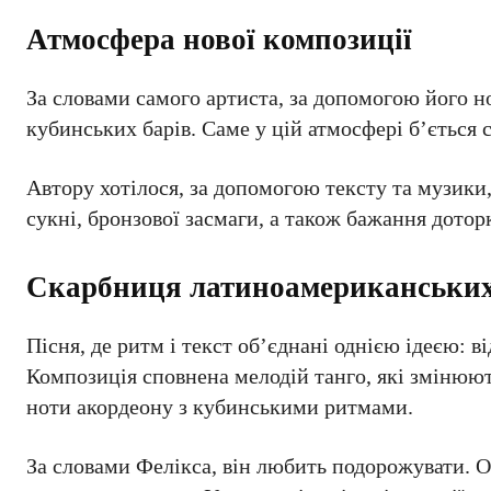
Атмосфера нової композиції
За словами самого артиста, за допомогою його н
кубинських барів. Саме у цій атмосфері б’ється с
Автору хотілося, за допомогою тексту та музики,
сукні, бронзової засмаги, а також бажання дото
Скарбниця латиноамериканських
Пісня, де ритм і текст об’єднані однією ідеєю: в
Композиція сповнена мелодій танго, які змінюю
ноти акордеону з кубинськими ритмами.
За словами Фелікса, він любить подорожувати. О