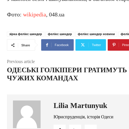
Фото:
wikipedia
, 048.ua
зірка фелікс шиндер
фелікс шиндер
фелікс шиндер новини
фелі
Facebook
Twitter
Pinte
Share
Previous article
ОДЕСЬКІ ГОЛКІПЕРИ ГРАТИМУТЬ
ЧУЖИХ КОМАНДАХ
Lilia Martunyuk
Юриспруденція, історія Одеси