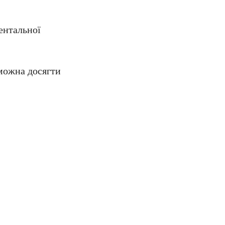
ентальної
 можна досягти