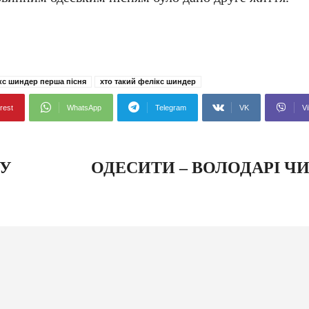
кс шиндер перша пісня
хто такий фелікс шиндер
rest
WhatsApp
Telegram
VK
Vi
 У
ОДЕСИТИ – ВОЛОДАРІ ЧИ