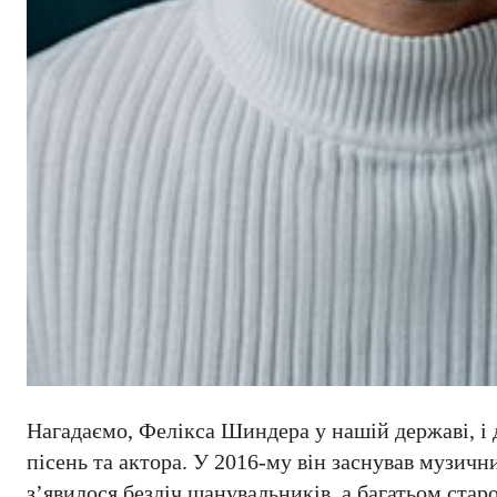
Нагадаємо, Фелікса Шиндера у нашій державі, і д
пісень та актора. У 2016-му він заснував музичн
з’явилося безліч шанувальників, а багатьом ста