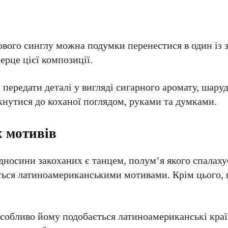
ового синглу можна подумки перенестися в один із
ерце цієї композиції.
 передати деталі у вигляді сигарного аромату, шару
ркнутися до коханої поглядом, руками та думками.
 мотивів
ідносини закоханих є танцем, полум’я якого спалаху
ться латиноамериканськими мотивами. Крім цього, 
собливо йому подобається латиноамериканські краї