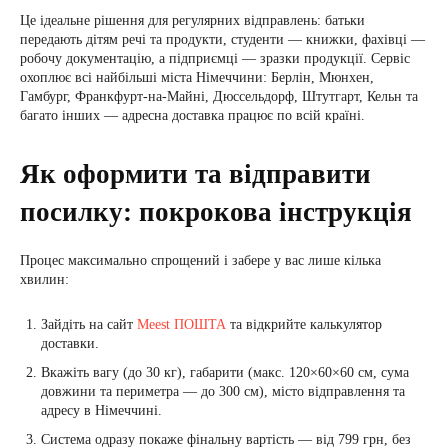
Це ідеальне рішення для регулярних відправлень: батьки
передають дітям речі та продукти, студенти — книжки, фахівці —
робочу документацію, а підприємці — зразки продукції. Сервіс
охоплює всі найбільші міста Німеччини: Берлін, Мюнхен,
Гамбург, Франкфурт-на-Майні, Дюссельдорф, Штутгарт, Кельн та
багато інших — адресна доставка працює по всій країні.
Як оформити та відправити
посилку: покрокова інструкція
Процес максимально спрощений і забере у вас лише кілька
хвилин:
Зайдіть на сайт
Meest ПОШТА
та відкрийте калькулятор
доставки.
Вкажіть вагу (до 30 кг), габарити (макс. 120×60×60 см, сума
довжини та периметра — до 300 см), місто відправлення та
адресу в Німеччині.
Система одразу покаже фінальну вартість — від 799 грн, без