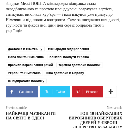
Завдяки Meest ПОШТА міжнародна відправка стала
передбачуваною та простою процедурою: розрахував вартість,
запакував, викликав кур’єра — і ваш пакунок уже прямує до
Німеччини під повним контролем. Саме за поєднання швидкості,
зручності та фіксованої ціни цей сервіс обирають тисячі
українців.
доставка в Німеччину
міжнародні відправлення
Нова пошта Німеччина
поштові послуги Україна
правила пересилання речей
терміни доставки посилок
Укрпошта Німеччина
ціна доставки в Європу
як відправити посилку
Facebook
Twitter
Pinterest
Previous article
Next article
НАЙКРАЩІ МУЗИКАНТИ
ТОП-10 НАЙКРАЩИХ
НА СВЯТО В ОДЕСІ
ВИРОБНИКІВ ОБЕРТОВИХ
ДВЕРЕЙ У ЄВРОПІ —
ЛІДЕРСТВО ASSA ABLOY