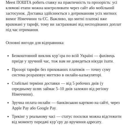
Meest ПОШТА робить ставку на практичність та прозорість: усі
ключові етапи можна контролювати через сайт або мобільний
застосунок. Доставка здійснюється з дотриманням усіх митних
вимог Німеччини та ЄС. Важливо, що митні платежі вже
враховані у тарифі, тому ви застраховані від несподіваних доплат
під час отримання.
Основні вигоди для відправника:
Безкоштовний виклик кур’єра по всій Україні — фахівець
приїде у зручний час, тож вам не доведеться нікуди їхати.
Прозорі тарифи без прихованих платежів — точну суму
система розраховує миттєво в онлайн-калькуляторі.
Стабільні терміни доставки — від 5 робочих днів (у
середньому шлях займає 5–10 днів залежно від регіону
Німеччини).
Зручна оплата онлайн — банківською карткою на сайті, через
Apple Pay або Google Pay.
Трекінг у реальному часі — статус посилки можна відстежити
від моменту передачі кур’єру до вручення адресату.