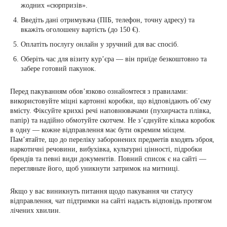
жодних «сюрпризів».
Введіть дані отримувача (ПІБ, телефон, точну адресу) та
вкажіть оголошену вартість (до 150 €).
Оплатіть послугу онлайн у зручний для вас спосіб.
Оберіть час для візиту кур’єра — він приїде безкоштовно та
забере готовий пакунок.
Перед пакуванням обов’язково ознайомтеся з правилами:
використовуйте міцні картонні коробки, що відповідають об’єму
вмісту. Фіксуйте крихкі речі наповнювачами (пухирчаста плівка,
папір) та надійно обмотуйте скотчем. Не з’єднуйте кілька коробок
в одну — кожне відправлення має бути окремим місцем.
Пам’ятайте, що до переліку заборонених предметів входять зброя,
наркотичні речовини, вибухівка, культурні цінності, підробки
брендів та певні види документів. Повний список є на сайті —
перегляньте його, щоб уникнути затримок на митниці.
Якщо у вас виникнуть питання щодо пакування чи статусу
відправлення, чат підтримки на сайті надасть відповідь протягом
лічених хвилин.