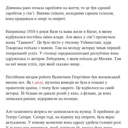
Дівчинка рано почала заробляти на життя, то це був єдиний
заробіток у сім’ї. Вміючи співати, володіючи гарним голосом,
вона працювала в опері та опереті.
Наприкінці 1910-х років Валя та мама жили в Києві, в якому
відбувалася постійна зміна влади. Але якось у сім’ї прозвучала
назва “Ташкент”. Це було місто у теплому Узбекистані, куди
Токарська поїхала з мамою. Там на молоду акторку чекав перший
театральний успіх. У столиці середньоазіатської республіки вона
одружилась із акторов Лебедєвим, з яким поїхала до Москви. Там
на неї чекав успіх, про який сказано вище.
Постійним місцем роботи Валентини Георгіївни був московський
мюзик-хол. Як і
джаз
, музична комедія не була в пошані у
правителів країни, і театр було закрито. Це відбилося на самій
акторці. Їй більше не давали ролей у кіно, а фільми, де вона
знімалася раніше, відправили на полицю.
Але талановита актриса не залишилася на вулиці. Її прийняли до
Театру Сатири. Сатира тоді, на відміну від оперети, була якраз
актуальною. У новому колективі вона одразу здобула головні ролі.
У ті роки про репертуар, який довірили їй, можна було лише