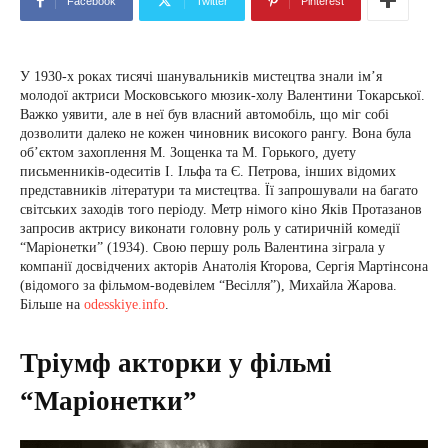
Facebook
Twitter
Pinterest
У 1930-х роках тисячі шанувальників мистецтва знали ім’я
молодої актриси Московського мюзик-холу Валентини Токарської.
Важко уявити, але в неї був власний автомобіль, що міг собі
дозволити далеко не кожен чиновник високого рангу. Вона була
об’єктом захоплення М. Зощенка та М. Горького, дуету
письменників-одеситів І. Ільфа та Є. Петрова, інших відомих
представників літератури та мистецтва. Її запрошували на багато
світських заходів того періоду. Метр німого кіно Яків Протазанов
запросив актрису виконати головну роль у сатиричній комедії
“Маріонетки” (1934). Свою першу роль Валентина зіграла у
компанії досвідчених акторів Анатолія Кторова, Сергія Мартінсона
(відомого за фільмом-водевілем “Весілля”), Михайла Жарова.
Більше на
odesskiye.info
.
Тріумф акторки у фільмі
“Маріонетки”