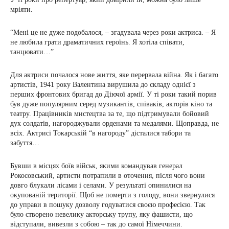
мріяти.
“Мені це не дуже подобалося, – згадувала через роки актриса. – Я
не любила грати драматичних героїнь. Я хотіла співати,
танцювати…”
Для актриси почалося нове життя, яке перервала війна. Як і багато
артистів, 1941 року Валентина вирушила до складу однієї з
перших фронтових бригад до Діючої армії. У ті роки такий порив
був дуже популярним серед музикантів, співаків, акторів кіно та
театру. Працівників мистецтва за те, що підтримували бойовий
дух солдатів, нагороджували орденами та медалями. Щоправда, не
всіх. Актрисі Токарській “в нагороду” дісталися табори та
забуття…
Бувши в місцях боїв військ, якими командував генерал
Рокосовський, артисти потрапили в оточення, після чого вони
довго блукали лісами і селами. У результаті опинилися на
окупованій території. Щоб не померти з голоду, вони звернулися
до управи в пошуку дозволу годуватися своєю професією. Так
було створено невелику акторську трупу, яку фашисти, що
відступали, вивезли з собою – так до самої Німеччини.