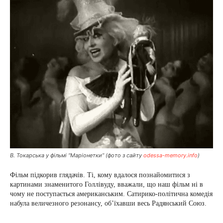
В. Токарська у фільмі “Маріонетки” (фото з сайту
odessa-memory.info
)
Фільм підкорив глядачів. Ті, кому вдалося познайомитися з
картинами знаменитого Голлівуду, вважали, що наш фільм ні в
чому не поступається американським. Сатирико-політична комедія
набула величезного резонансу, об’їхавши весь Радянський Союз.