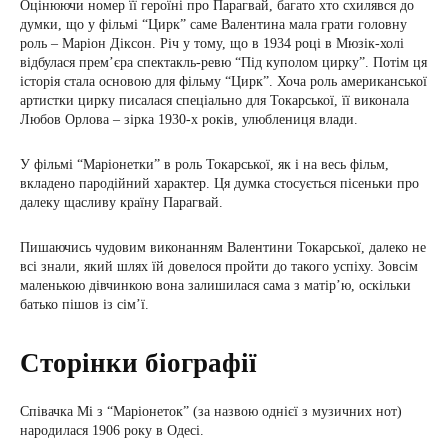
Оцінюючи номер її героїні про Парагвай, багато хто схилявся до
думки, що у фільмі “Цирк” саме Валентина мала грати головну
роль – Маріон Діксон. Річ у тому, що в 1934 році в Мюзік-холі
відбулася прем’єра спектакль-ревю “Під куполом цирку”. Потім ця
історія стала основою для фільму “Цирк”. Хоча роль американської
артистки цирку писалася спеціально для Токарської, її виконала
Любов Орлова – зірка 1930-х років, улюблениця влади.
У фільмі “Маріонетки” в роль Токарської, як і на весь фільм,
вкладено пародійний характер. Ця думка стосується пісеньки про
далеку щасливу країну Парагвай.
Пишаючись чудовим виконанням Валентини Токарської, далеко не
всі знали, який шлях їй довелося пройти до такого успіху. Зовсім
маленькою дівчинкою вона залишилася сама з матір’ю, оскільки
батько пішов із сім’ї.
Сторінки біографії
Співачка Мі з “Маріонеток” (за назвою однієї з музичних нот)
народилася 1906 року в Одесі.