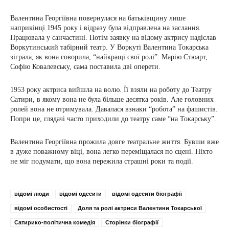
Валентина Георгіївна повернулася на батьківщину лише
наприкінці 1945 року і відразу була відправлена ​​на заслання.
Працювала у санчастині. Потім заявку на відому актрису надіслав
Воркутинський табірний театр. У Воркуті Валентина Токарська
зіграла, як вона говорила, “найкращі свої ролі”: Марію Стюарт,
Софію Ковалевську, сама поставила дві оперети.
1953 року актриса вийшла на волю. Її взяли на роботу до Театру
Сатири, в якому вона не була більше десятка років. Але головних
ролей вона не отримувала. Давалася взнаки “робота” на фашистів.
Попри це, глядачі часто приходили до театру саме “на Токарську”.
Валентина Георгіївна прожила довге театральне життя. Бувши вже
в дуже поважному віці, вона легко переміщалася по сцені. Ніхто
не міг подумати, що вона пережила страшні роки та події.
відомі люди
відомі одесити
відомі одесити біографії
відомі особистості
Доля та ролі актриси Валентини Токарської
Сатирико-політична комедія
Сторінки біографії