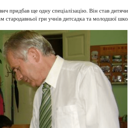
вич придбав ще одну спеціалізацію. Він став дитяч
ам стародавньої гри учнів дитсадка та молодшої шко