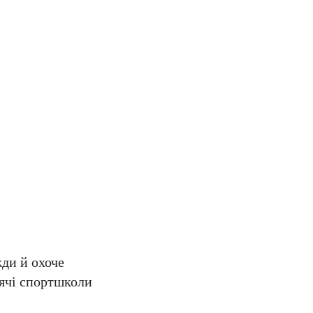
жди й охоче
тячі спортшколи