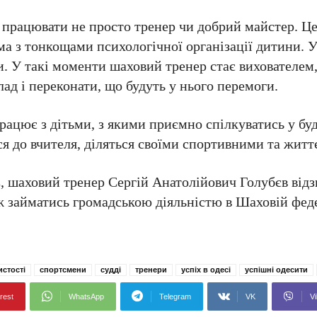
працювати не просто тренер чи добрий майстер. Це
ма з тонкощами психологічної організації дитини. 
и. У такі моменти шаховий тренер стає вихователем
ад і переконати, що будуть у нього перемоги.
рацює з дітьми, з якими приємно спілкуватись у буд
ся до вчителя, діляться своїми спортивними та жит
 шаховий тренер Сергій Анатолійович Голубєв відз
ож займатись громадською діяльністю в Шаховій фед
истості
спортсмени
судді
тренери
успіх в одесі
успішні одесити
rest
WhatsApp
Telegram
VK
Vi