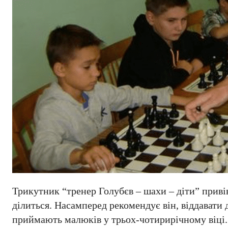
Трикутник “тренер Голубєв – шахи – діти” привів
ділиться. Насамперед рекомендує він, віддавати д
приймають малюків у трьох-чотирирічному віці.