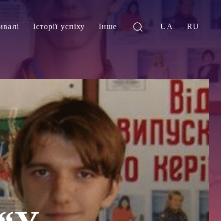
ивалі
Історії успіху
Інше
UA
RU