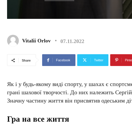
Vitalii Orlov
07.11.2022
Facebook
Twitter
Pinte
Share
Як і у будь-якому виді спорту, у шахах є спортсм
грані шахової творчості. До них належить Сергі
Значну частину життя він присвятив одеським діт
Гра на все життя