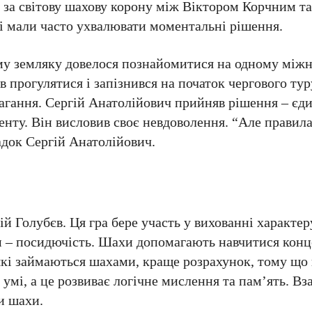
в за світову шахову корону між Віктором Корчним т
ді мали часто ухвалювати моментальні рішення.
му земляку довелося познайомитися на одному між
 прогулятися і запізнився на початок чергового туру
агання. Сергій Анатолійович прийняв рішення – єд
ту. Він висловив своє невдоволення. “Але правила
адок Сергій Анатолійович.
й Голубєв. Ця гра бере участь у вихованні характер
тям – посидючість. Шахи допомагають навчитися конц
кі займаються шахами, краще розрахунок, тому що
в умі, а це розвиває логічне мислення та пам’ять. Вз
и шахи.