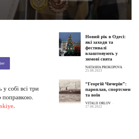
Новий рік в Одесі:
які заходи та
фестивалі
влаштовують у
зимові свята
ber
NATASHA PROKOPOVA
-
25.08.2023
“Георгій Чичерін”:
 у собі всі три
пароплав, спортсмен
та воїн
ю поправкою.
VITALII ORLOV
-
skiye
.
17.06.2022