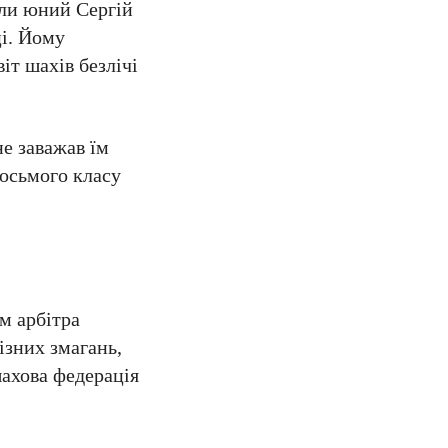
оли юний Сергій
ці. Йому
іт шахів безлічі
не заважав їм
восьмого класу
м арбітра
ізних змагань,
шахова федерація