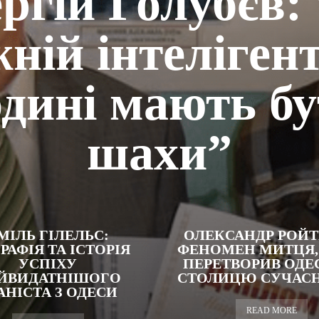
ргій Голубєв:
ній інтеліген
дині мають б
шахи”
МІЛЬ ГІЛЕЛЬС:
ОЛЕКСАНДР РОЙТ
РАФІЯ ТА ІСТОРІЯ
ФЕНОМЕН МИТЦЯ,
УСПІХУ
ПЕРЕТВОРИВ ОДЕ
ЙВИДАТНІШОГО
СТОЛИЦЮ СУЧАСНО
АНІСТА З ОДЕСИ
READ MORE