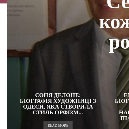
Се
кож
ро
СОНЯ ДЕЛОНЕ:
Е
БІОГРАФІЯ ХУДОЖНИЦІ З
БІОГ
ОДЕСИ, ЯКА СТВОРИЛА
СТИЛЬ ОРФІЗМ...
НА
ПІ
READ MORE