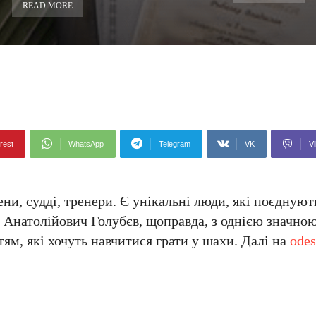
READ MORE
rest
WhatsApp
Telegram
VK
Vi
ени, судді, тренери. Є унікальні люди, які поєднують
й Анатолійович Голубєв, щоправда, з однією значно
ям, які хочуть навчитися грати у шахи. Далі на
odes