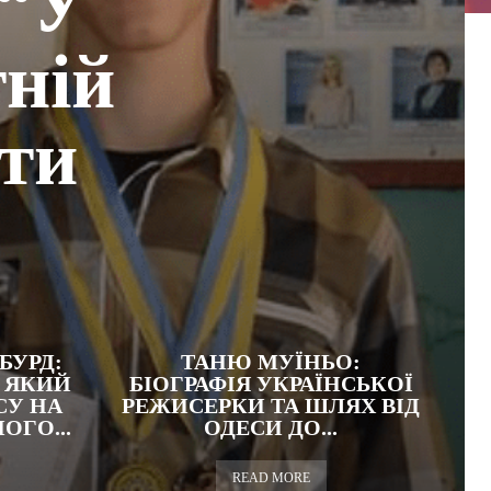
 “У
тній
ути
БУРД:
ТАНЮ МУЇНЬО:
 ЯКИЙ
БІОГРАФІЯ УКРАЇНСЬКОЇ
СУ НА
РЕЖИСЕРКИ ТА ШЛЯХ ВІД
ГО...
ОДЕСИ ДО...
READ MORE