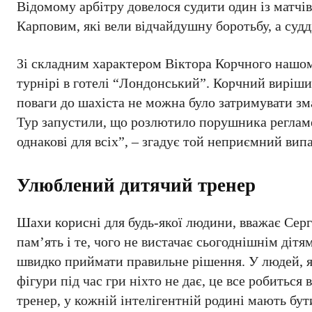
Відомому арбітру довелося судити один із матчі
Карповим, які вели відчайдушну боротьбу, а суд
Зі складним характером Віктора Корчного нашо
турнірі в готелі “Лондонський”. Корчний вирішив
поваги до шахіста не можна було затримувати зм
Тур запустили, що розлютило порушника регламен
однакові для всіх”, – згадує той неприємний вип
Улюблений дитячий тренер
Шахи корисні для будь-якої людини, вважає Сергі
пам’ять і те, чого не вистачає сьогоднішнім ді
швидко приймати правильне рішення. У людей, я
фігури під час гри ніхто не дає, це все робиться 
тренер, у кожній інтелігентній родині мають бут