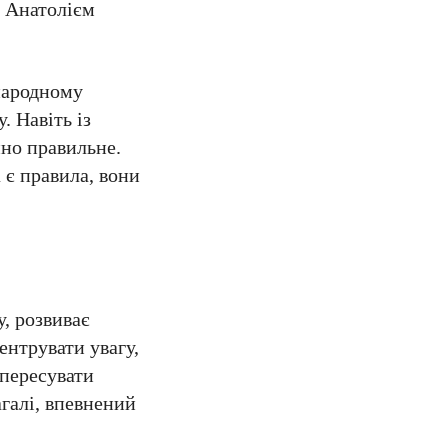
а Анатолієм
народному
. Навіть із
ино правильне.
 є правила, вони
у, розвиває
ентрувати увагу,
 пересувати
агалі, впевнений