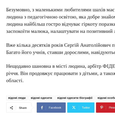
Безумовно, з маленькими любителями шахів має 
людина з педагогічною освітою, яка добре знайо
людина найбільш гостро відчуває гіркоту поразк
заспокоїти малюка, налаштувати на позитивний л
Вже кілька десятків років Сергій Анатолійович п
Багато його учнів, ставши дорослими, навідують
Нещодавно шановна в місті людина, арбітр ФІДЕ,
річчя. Він продовжує працювати з дітьми, а так
області.
відомі люди
відомі одесити
відомі одесити біографії
відомі особ
Facebook
Twitter
Pinte
Share