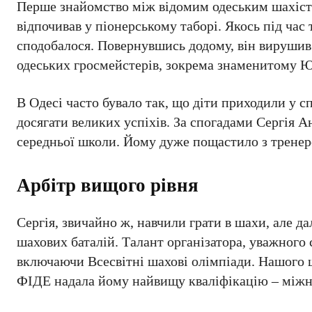
Перше знайомство між відомим одеським шахісто
відпочивав у піонерському таборі. Якось під час
сподобалося. Повернувшись додому, він вирушив з
одеських гросмейстерів, зокрема знаменитому Ю
В Одесі часто бувало так, що діти приходили у с
досягати великих успіхів. За спогадами Сергія А
середньої школи. Йому дуже пощастило з тренеро
Арбітр вищого рівня
Сергія, звичайно ж, навчили грати в шахи, але д
шахових баталій. Талант організатора, уважного 
включаючи Всесвітні шахові олімпіади. Нашого ш
ФІДЕ надала йому найвищу кваліфікацію – міжн