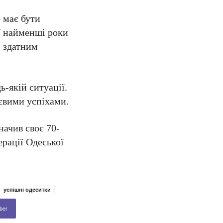
 має бути
У найменші роки
, здатним
ь-якій ситуації.
тєвими успіхами.
начив своє 70-
ерації Одеської
успішні одеситки
ber