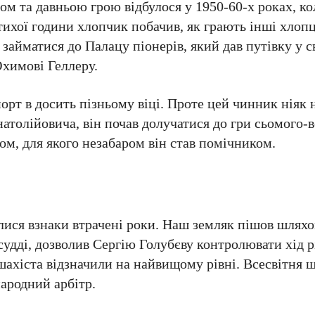
м та давньою грою відбулося у 1950-60-х роках, к
 тихої години хлопчик побачив, як грають інші хлоп
айматися до Палацу піонерів, який дав путівку у св
химові Геллеру.
порт в досить пізньому віці. Проте цей чинник ніяк 
натолійовича, він почав долучатися до гри сьомого-
м, для якого незабаром він став помічником.
алися взнаки втрачені роки. Наш земляк пішов шляхо
судді, дозволив Сергію Голубєву контролювати хід р
ахіста відзначили на найвищому рівні. Всесвітня 
ародний арбітр.