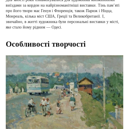
виїздами за кордон на найрізноманітніші виставки. Тінь пам’яті
про його твори має Генуя і Флоренція, також Париж і Ніцца,
Монреаль, кілька міст США, Греції та Великобританії. І,
звичайно, в житті художника були персональні виставки у місті,
яке стало йому рідним — Одесі.
Особливості творчості