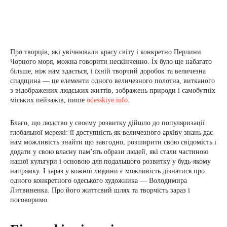
Про творців, які увічнювали красу світу і конкретно Перлини
Чорного моря, можна говорити нескінченно. Їх було ще набагато
більше, ніж нам здається, і їхній творчий доробок та величезна
спадщина — це елементи одного величезного полотна, витканого
з відображених людських життів, зображень природи і самобутніх
міських пейзажів, пише
odesskiye.info
.
Благо, що людство у своєму розвитку дійшло до популяризації
глобальної мережі: її доступність як величезного архіву знань дає
нам можливість знайти що завгодно, розширити свою свідомість і
додати у свою власну пам’ять образи людей, які стали частиною
нашої культури і основою для подальшого розвитку у будь-якому
напрямку. І зараз у кожної людини є можливість дізнатися про
одного конкретного одеського художника — Володимира
Литвиненка. Про його життєвий шлях та творчість зараз і
поговоримо.