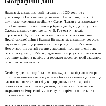
Біографічні дані
Насправді, художник, який народився у 1930 році, не є
уродженцем Одеси — його рідні землі Полтавщина, Гадяч. А
дитинство художника пройшло у Сумах. Тільки в студентському
віці Володимир Литвиненко перебрався до Одеси, де вступив в
Одеське художнє училище ім. М. Б. Грекова (у народі:
«Грековка»). Однак, його навчання там перервалося подіями
Другої світової війни і Великої Вітчизняної: художнику довелося
служити в армії під радянським прапором у 1951-1953 роках.
Незважаючи на довгий розрив у навчанні, після цих подій і ще
якогось часу, вже у 1956 році художник повернувся до своєї освіти
і успішно закінчив це діло з авторським проектом, який зазначила
республіканська комісія.
Особливу роль в історії становлення художника зіграли пленерні
поїздки — можливість фіксувати все багатство зміни відтінків під
час осягнення естетики світу в природному світлі нарівні з
обмеженістю часу привели до того, що художник більше став
звертатися до імпресіонізму, насичуючи стрімкістю і легкістю
полотна своїх робіт.
Дев’яності роки ознаменувалися для художника множинними