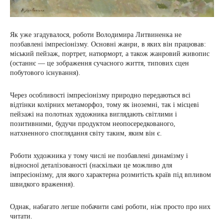
Як уже згадувалося, роботи Володимира Литвиненка не
позбавлені імпресіонізму. Основні жанри, в яких він працював:
міський пейзаж, портрет, натюрморт, а також жанровий живопис
(останнє — це зображення сучасного життя, типових сцен
побутового існування).
Через особливості імпресіонізму природно передаються всі
відтінки колірних метаморфоз, тому як іноземні, так і місцеві
пейзажі на полотнах художника виглядають світлими і
позитивними, будучи продуктом неопосередкованого,
натхненного споглядання світу таким, яким він є.
Роботи художника у тому числі не позбавлені динамізму і
відносної деталізованості (наскільки це можливо для
імпресіонізму, для якого характерна розмитість країв під впливом
швидкого враження).
Однак, набагато легше побачити самі роботи, ніж просто про них
читати.