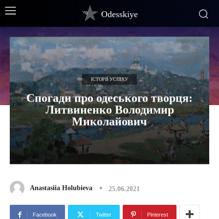
Odesskiye
ІСТОРІЇ УСПІХУ
Спогади про одеського творця:
Литвиненко Володимир
Миколайович
Anastasiia Holubieva
25.06.2021
Facebook
Twitter
Pinterest