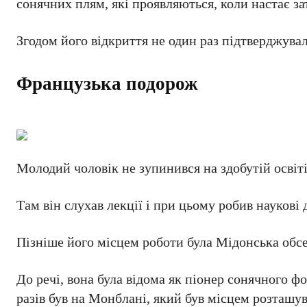
сонячних плям, які проявляються, коли настає з
Згодом його відкриття не один раз підтверджува
Французька подорож
Молодий чоловік не зупинився на здобутій освіті
Там він слухав лекції і при цьому робив наукові
Пізніше його місцем роботи була Мідонська обс
До речі, вона була відома як піонер сонячного фо
разів був на Монблані, який був місцем розташув