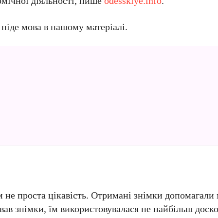
омічної діяльності, пише
odesskiye.info
.
, піде мова в нашому матеріалі.
м не проста цікавість. Отримані знімки допомагали
вав знімки, їм використовувалася не найбільш доско