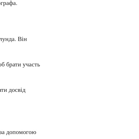
ографа.
лунда. Він
об брати участь
ати досвід
 за допомогою