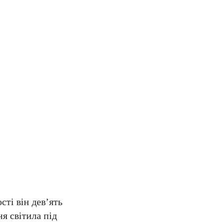
сті він дев’ять
я світила під