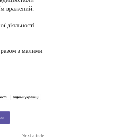
 їм вражений.
ої діяльності
а разом з малими
ості
відомі українці
ber
Next article