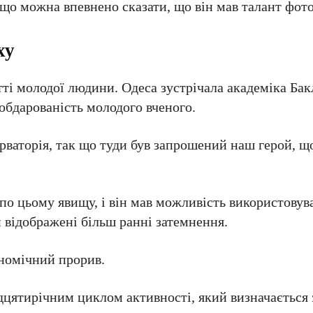
 що можна впевнено сказати, що він мав талант фот
ху
тті молодої людини. Одеса зустрічала академіка Бак
 обдарованість молодого вченого.
ваторія, так що туди був запрошений наш герой, щ
по цьому явищу, і він мав можливість використовув
и відображені більш ранні затемнення.
номічний прорив.
дцятирічним циклом активності, який визначається