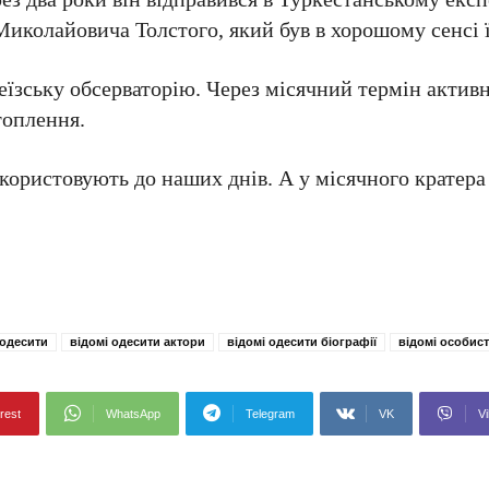
а Миколайовича Толстого, який був в хорошому сенсі
еїзську обсерваторію. Через місячний термін активн
утоплення.
икористовують до наших днів. А у місячного кратер
 одесити
відомі одесити актори
відомі одесити біографії
відомі особист
rest
WhatsApp
Telegram
VK
Vi