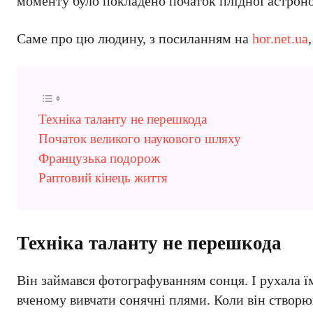
моменту було покладено початок плідної астрон
Саме про цю людину, з посиланням на
hor.net.ua
Техніка таланту не перешкода
Початок великого наукового шляху
Французька подорож
Раптовий кінець життя
Техніка таланту не перешкода
Він займався фотографуванням сонця. І рухала ї
вченому вивчати сонячні плями. Коли він створю