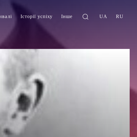
ивалі
Історії успіху
Інше
UA
RU