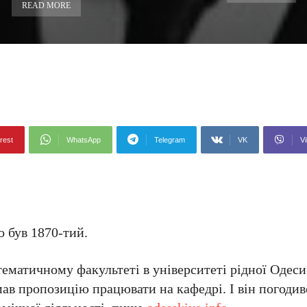
READ MORE
rest
WhatsApp
Telegram
VK
Vi
о був 1870-тий.
тематичному факультеті в університеті рідної Одеси
мав пропозицію працювати на кафедрі. І він погодив