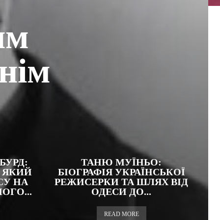
им
нім
БУРД:
ТАНЮ МУЇНЬО:
 ЯКИЙ
БІОГРАФІЯ УКРАЇНСЬКОЇ
СУ НА
РЕЖИСЕРКИ ТА ШЛЯХ ВІД
ГО...
ОДЕСИ ДО...
READ MORE