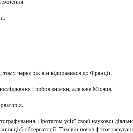
атемнення.
ли.
, тому через рік він відправився до Франції.
 дослідження і робив знімки, але вже Місяця.
ерваторія.
тографування. Протягом усієї своєї наукової діяльно
ання цієї обсерваторії. Там він почав фотографуванн