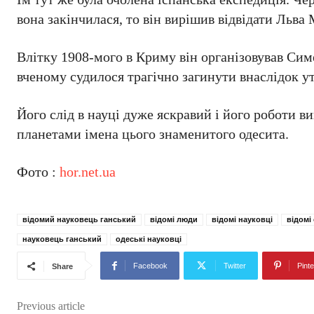
вона закінчилася, то він вирішив відвідати Льв
Влітку 1908-мого в Криму він організовував Сим
вченому судилося трагічно загинути внаслідок 
Його слід в науці дуже яскравий і його роботи в
планетами імена цього знаменитого одесита.
Фото :
hor.net.ua
відомий науковець ганський
відомі люди
відомі науковці
відомі
науковець ганський
одеські науковці
Facebook
Twitter
Pinte
Share
Previous article