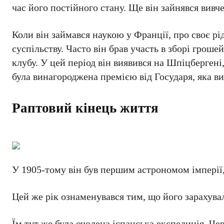
час його постійного стану. Ще він зайнявся вив
Коли він займався наукою у Франції, про своє рід
суспільству. Часто він брав участь в зборі гроше
клубу. У цей період він виявився на Шпіцбергені
була винагороджена премією від Государя, яка 
Раптовий кінець життя
У 1905-тому він був першим астрономом імперії
Цей же рік ознаменувався тим, що його зарахува
Їм тут же була очолена іспанська експедиція. Че