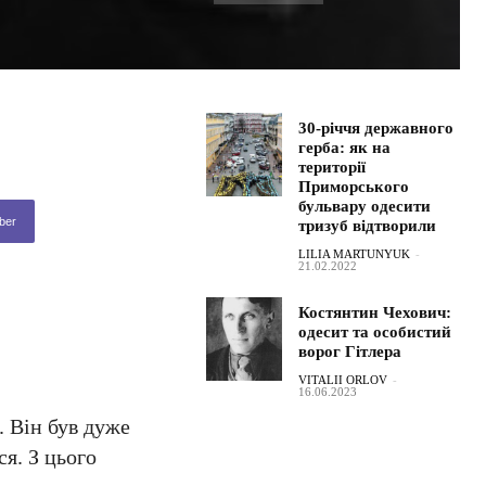
30-річчя державного
герба: як на
території
Приморського
бульвару одесити
ber
тризуб відтворили
LILIA MARTUNYUK
-
21.02.2022
Костянтин Чехович:
одесит та особистий
ворог Гітлера
VITALII ORLOV
-
16.06.2023
. Він був дуже
ся. З цього