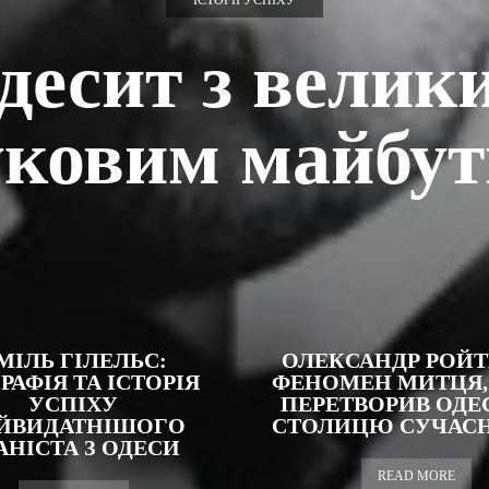
ІСТОРІЇ УСПІХУ
десит з велик
уковим майбут
МІЛЬ ГІЛЕЛЬС:
ОЛЕКСАНДР РОЙТ
РАФІЯ ТА ІСТОРІЯ
ФЕНОМЕН МИТЦЯ,
УСПІХУ
ПЕРЕТВОРИВ ОДЕ
ЙВИДАТНІШОГО
СТОЛИЦЮ СУЧАСНО
АНІСТА З ОДЕСИ
READ MORE