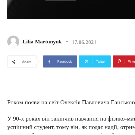
Lilia Martunyuk
17.06.2021
Facebook
Twitter
Pinte
Share
Роком появи на світ Олексія Павловича Ганськог
У 90-х роках він закінчив навчання на фізико-ма
успішний студент, тому він, як подає надії, отри