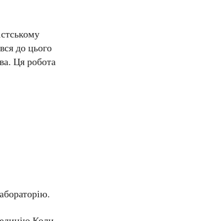
ністському
вся до цього
ва. Ця робота
лабораторію.
спедицію.Коли