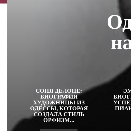
Од
н
СОНЯ ДЕЛОНЕ:
ЭМ
БИОГРАФИЯ
БИОГ
ХУДОЖНИЦЫ ИЗ
УСПЕ
ОДЕССЫ, КОТОРАЯ
ПИАН
СОЗДАЛА СТИЛЬ
ОРФИЗМ...