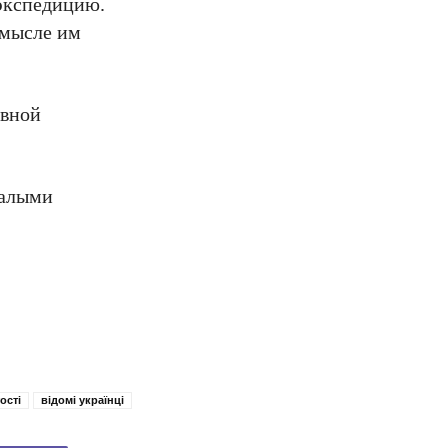
 экспедицию.
смысле им
ивной
малыми
ості
відомі українці