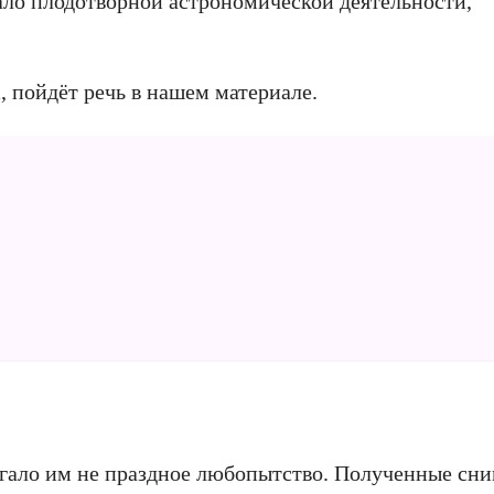
ало плодотворной астрономической деятельности,
a
, пойдёт речь в нашем материале.
гало им не праздное любопытство. Полученные сн