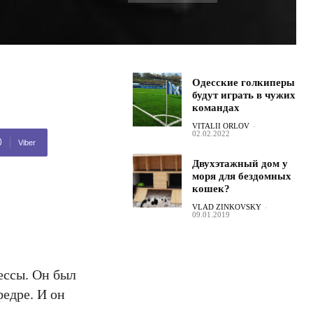
Одесские голкиперы
будут играть в чужих
командах
VITALII ORLOV
-
02.02.2022
Viber
Двухэтажный дом у
моря для бездомных
кошек?
VLAD ZINKOVSKY
-
09.01.2019
ессы. Он был
едре. И он