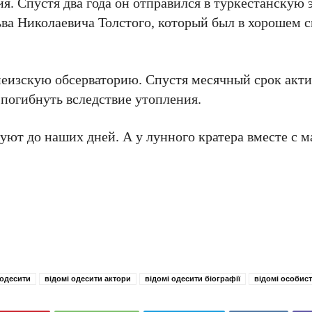
я. Спустя два года он отправился в туркестанскую
Льва Николаевича Толстого, который был в хорошем 
еизскую обсерваторию. Спустя месячный срок акт
погибнуть вследствие утопления.
ьзуют до наших дней. А у лунного кратера вместе с 
 одесити
відомі одесити актори
відомі одесити біографії
відомі особист