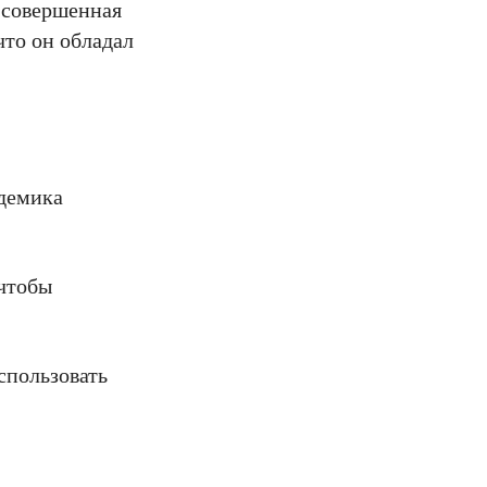
я совершенная
что он обладал
адемика
 чтобы
спользовать