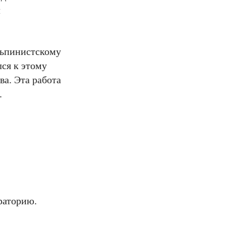
л
альпинистскому
лся к этому
ва. Эта работа
.
раторию.