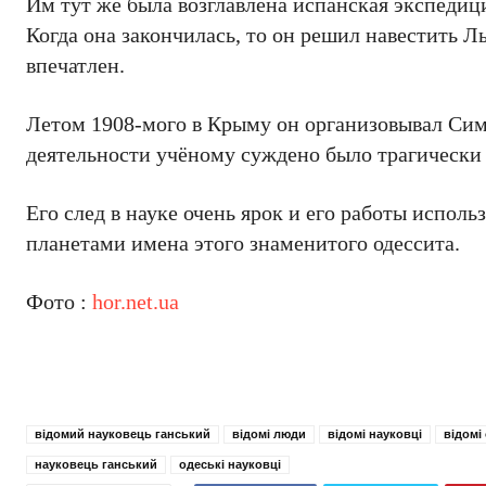
Им тут же была возглавлена испанская экспедици
Когда она закончилась, то он решил навестить 
впечатлен.
Летом 1908-мого в Крыму он организовывал Сим
деятельности учёному суждено было трагически 
Его след в науке очень ярок и его работы испол
планетами имена этого знаменитого одессита.
Фото :
hor.net.ua
відомий науковець ганський
відомі люди
відомі науковці
відомі
науковець ганський
одеські науковці