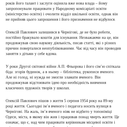
років його талант і заслуги оцінила вже нова влада – йому
запропонували працювати у Народному комісаріаті освіти
(міністерство освіти) і очолити відділ шкільної освіти, однак він
не прийняв цього запрошення і його призначення не відбулося.
Олексій Павлович залишився в Чернігові, де не було роботи,
постійно бракувало коштів для існування. Незважаючи на це, він
продовжував свою наукову діяльність, писав статті, які з різних
причин поверталися неопублікованими. Час від часу він проводив
заняття з дітьми у себе вдома.
У роки Другої світової війни А.П. Фльорова і його сім’ю спіткала
біда: згорів будинок, а в ньому – бібліотека, рукописи вченого.
Але ні голод, ні нужда не змогли зламати вченого. Він
продовжував відстоювати ідею про необхідність вивчення
класичних художніх творів у школах.
Олексій Павлович пішов з життя 5 серпня 1954 року на 89-му
році життя. Сьогодні ім’я вченого і педагога носить вулиця в
Чернігові. На жаль, ім’я вченого ніяк не відбито у топоніміці
Одеси, міста, в якому він жив і працював понад чверть життя. Це
означає, що є, над чим працювати керівникам місцевої освіти і