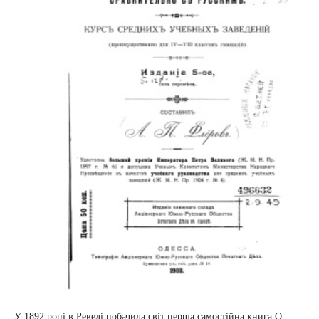
У 1892 році в Ревелі побачила світ перша самостійна книга О.