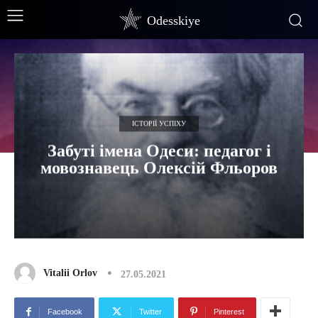
Odesskiye
ІСТОРІЇ УСПІХУ
Забуті імена Одеси: педагог і
мовознавець Олексій Фльоров
Vitalii Orlov
27.05.2021
Facebook
Twitter
Pinterest