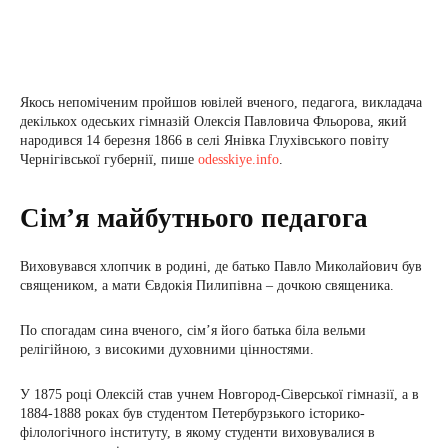
Якось непоміченим пройшов ювілей вченого, педагога, викладача
декількох одеських гімназій Олексія Павловича Фльорова, який
народився 14 березня 1866 в селі Янівка Глухівського повіту
Чернігівської губернії, пише
odesskiye.info
.
Сім’я майбутнього педагога
Виховувався хлопчик в родині, де батько Павло Миколайович був
священиком, а мати Євдокія Пилипівна – дочкою священика.
По спогадам сина вченого, сім’я його батька біла вельми
релігійною, з високими духовними цінностями.
У 1875 році Олексій став учнем Новгород-Сіверської гімназії, а в
1884-1888 роках був студентом Петербурзького історико-
філологічного інституту, в якому студенти виховувалися в