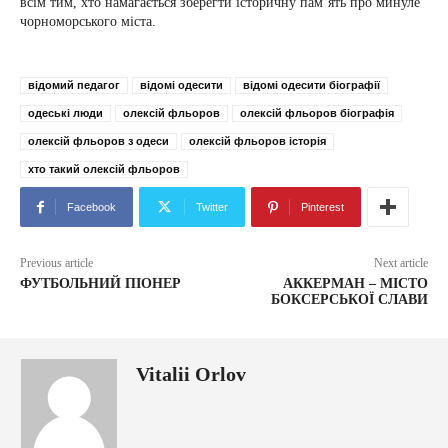
всім тим, хто намагається зберегти історичну пам’ять про минуле
чорноморського міста.
відомий педагог
відомі одесити
відомі одесити біографії
одеські люди
олексій фльоров
олексій фльоров біографія
олексій фльоров з одеси
олексій фльоров історія
хто такий олексій фльоров
Facebook
Twitter
Pinterest
Previous article
Next article
ФУТБОЛЬНИЙ ПІОНЕР
АККЕРМАН – МІСТО
БОКСЕРСЬКОЇ СЛАВИ
Vitalii Orlov