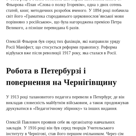
Фльорова «План «Слова о полку Ігоревім», одна з двох сотень
статей, книг, методичних розробок вченого. У 1894 році побачила
світ його «Граматика стародавнього церковнослов’янської мови
порівняно з російською», що була нагороджена премією Петра
Великого, а пізніше перевидана 6 разів.
Олексій Фльоров був серед тих фахівців, які направили уряду
Росії Маніфест, що стосується реформи правопису. Реформа
відбулася вже після революції 1917 року, яка сталася в Росії.
Робота в Петербурзі і
повернення на Чернігівщину
У 1913 році талановитого педагога перевели в Петербург, де він
викладав словесність майбутнім військовим, а також продовжував
друкуватися в «Педагогічному збірнику» та інших видання.
Олексій Павлович проявив себе як організатор навчальних
закладів. У 1916 році він був серед творців Учительського
інституту в Чернігові, став його першим очільником. Через сім