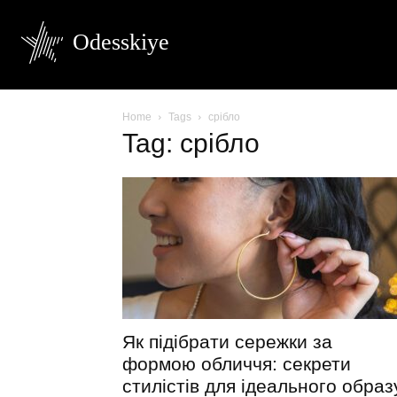
Odesskiye
Home
Tags
срібло
Tag: срібло
Як підібрати сережки за
формою обличчя: секрети
стилістів для ідеального образ