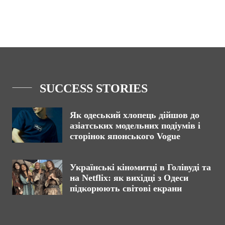
SUCCESS STORIES
Як одеський хлопець дійшов до
азіатських модельних подіумів і
сторінок японського Vogue
Українські кіномитці в Голівуді та
на Netflix: як вихідці з Одеси
підкорюють світові екрани