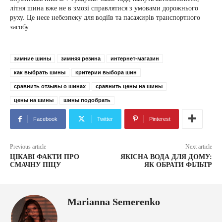
літня шина вже не в змозі справлятися з умовами дорожнього
руху. Це несе небезпеку для водіїв та пасажирів транспортного
засобу.
зимние шины
зимняя резина
интернет-магазин
как выбрать шины
критерии выбора шин
сравнить отзывы о шинах
сравнить цены на шины
цены на шины
шины подобрать
Facebook
Twitter
Pinterest
Previous article
Next article
ЦІКАВІ ФАКТИ ПРО
ЯКІСНА ВОДА ДЛЯ ДОМУ:
СМАЧНУ ПІЦУ
ЯК ОБРАТИ ФІЛЬТР
Marianna Semerenko