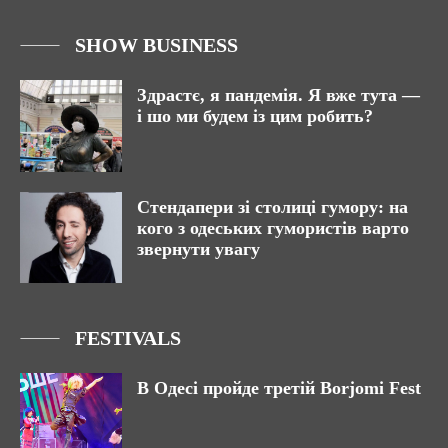
SHOW BUSINESS
Здрастє, я пандемія. Я вже тута —
і шо ми будем із цим робить?
Стендапери зі столиці гумору: на
кого з одеських гумористів варто
звернути увагу
FESTIVALS
В Одесі пройде третій Borjomi Fest