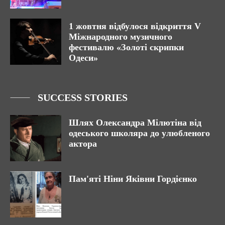
1 жовтня відбулося відкриття V
Міжнародного музичного
фестивалю «Золоті скрипки
Одеси»
SUCCESS STORIES
Шлях Олександра Мілютіна від
одеського школяра до улюбленого
актора
Пам'яті Ніни Яківни Гордієнко