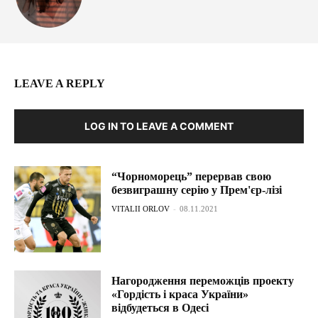
LEAVE A REPLY
LOG IN TO LEAVE A COMMENT
“Чорноморець” перервав свою
безвиграшну серію у Прем'єр-лізі
VITALII ORLOV
-
08.11.2021
Нагородження переможців проекту
«Гордість і краса України»
відбудеться в Одесі