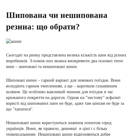
Шипована чи нешипована
резина: що обрати?
Сьогодні на ринку представлена велика кількість шин від різних
виробників. З-поміж них можна виокремити два основні типи
шин – шиповані та нешиповані шини.
Шиповані шини – гарний варіант для зимових поїздок. Вони
володіють гарним зчепленням, а ще – коротким гальмівним
шляхом. Це особливо важливий чинник для поїздок в час
крижаного покриття на дорогах. Однак на “чистому” асфальті
користі від шипованих шин не буде, адже там шипам не буде за
що “хапатися”.
Нешиповані шини користуються значним попитом серед
українців. Вони, як правило, дешевші в ціні і є більш
універсальними. Нешиповані шини відрізняються добре