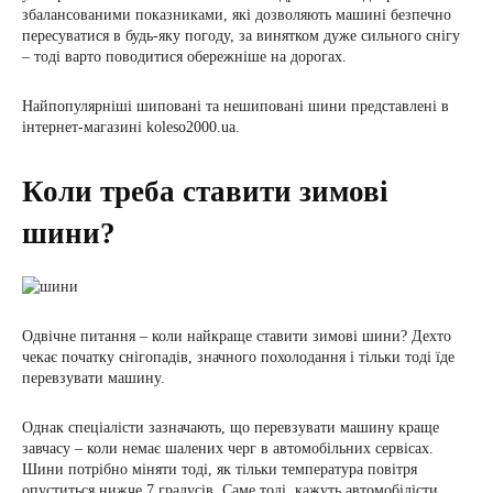
збалансованими показниками, які дозволяють машині безпечно
пересуватися в будь-яку погоду, за винятком дуже сильного снігу
– тоді варто поводитися обережніше на дорогах.
Найпопулярніші шиповані та нешиповані шини представлені в
інтернет-магазині koleso2000.ua.
Коли треба ставити зимові
шини?
Одвічне питання – коли найкраще ставити зимові шини? Дехто
чекає початку снігопадів, значного похолодання і тільки тоді їде
перевзувати машину.
Однак спеціалісти зазначають, що перевзувати машину краще
завчасу – коли немає шалених черг в автомобільних сервісах.
Шини потрібно міняти тоді, як тільки температура повітря
опуститься нижче 7 градусів. Саме тоді, кажуть автомобілісти,