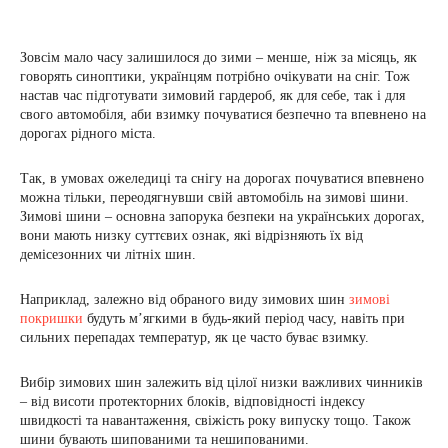
Зовсім мало часу залишилося до зими – менше, ніж за місяць, як
говорять синоптики, українцям потрібно очікувати на сніг. Тож
настав час підготувати зимовий гардероб, як для себе, так і для
свого автомобіля, аби взимку почуватися безпечно та впевнено на
дорогах рідного міста.
Так, в умовах ожеледиці та снігу на дорогах почуватися впевнено
можна тільки, переодягнувши свій автомобіль на зимові шини.
Зимові шини – основна запорука безпеки на українських дорогах,
вони мають низку суттєвих ознак, які відрізняють їх від
демісезонних чи літніх шин.
Наприклад, залежно від обраного виду зимових шин
зимові
покришки
будуть м’ягкими в будь-який період часу, навіть при
сильних перепадах температур, як це часто буває взимку.
Вибір зимових шин залежить від цілої низки важливих чинників
– від висоти протекторних блоків, відповідності індексу
швидкості та навантаження, свіжість року випуску тощо. Також
шини бувають шипованими та нешипованими.