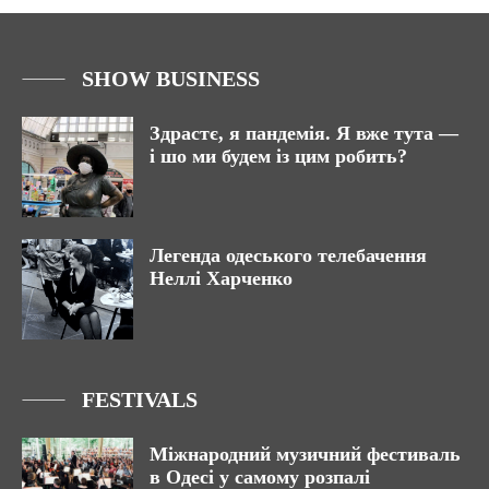
SHOW BUSINESS
Здрастє, я пандемія. Я вже тута —
і шо ми будем із цим робить?
Легенда одеського телебачення
Неллі Харченко
FESTIVALS
Міжнародний музичний фестиваль
в Одесі у самому розпалі