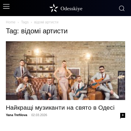
Odesskiye
Home
Tags
відомі артисти
Tag: відомі артисти
Найкращі музиканти на свято в Одесі
Yana Trefilova
-
02.03.2026
0