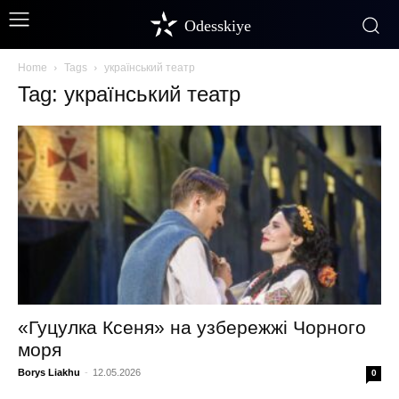
Odesskiye
Home
Tags
український театр
Tag: український театр
«Гуцулка Ксеня» на узбережжі Чорного
моря
Borys Liakhu
-
12.05.2026
0