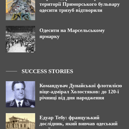
території Приморського бульвару
одесити тризуб відтворили
Одесити на Марсельському
ярмарку
SUCCESS STORIES
Командувач Дунайської флотилією
віце-адмірал Холостяков: до 120-ї
річниці від дня народження
Едуар Тебу: французький
дослідник, який вивчав одеський