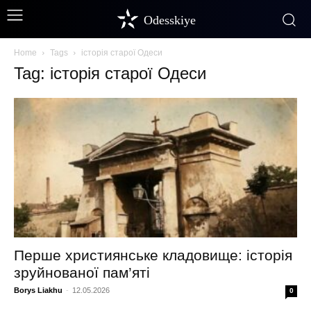
Odesskiye
Home
Tags
історія старої Одеси
Tag: історія старої Одеси
Перше християнське кладовище: історія
зруйнованої пам’яті
Borys Liakhu
-
12.05.2026
0