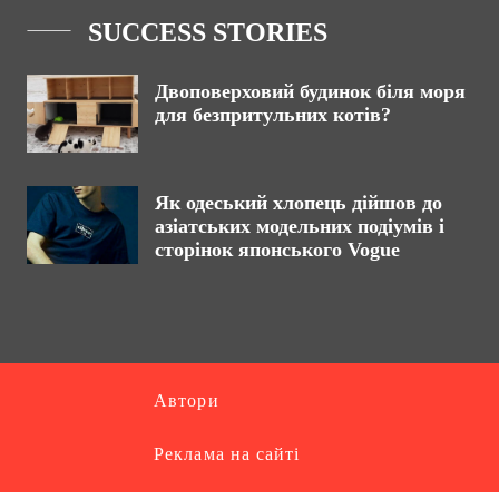
SUCCESS STORIES
Двоповерховий будинок біля моря
для безпритульних котів?
Як одеський хлопець дійшов до
азіатських модельних подіумів і
сторінок японського Vogue
Автори
Реклама на сайті