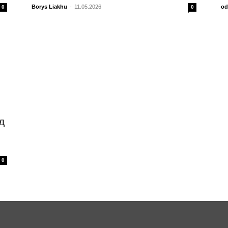
Borys Liakhu
-
11.05.2026
od
0
0
д
0