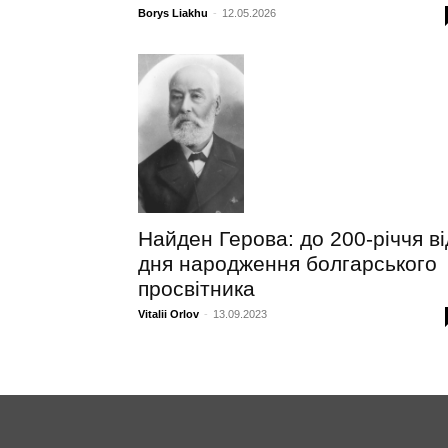
Borys Liakhu
-
12.05.2026
Найден Герова: до 200-річчя ві
дня народження болгарського
просвітника
Vitalii Orlov
-
13.09.2023