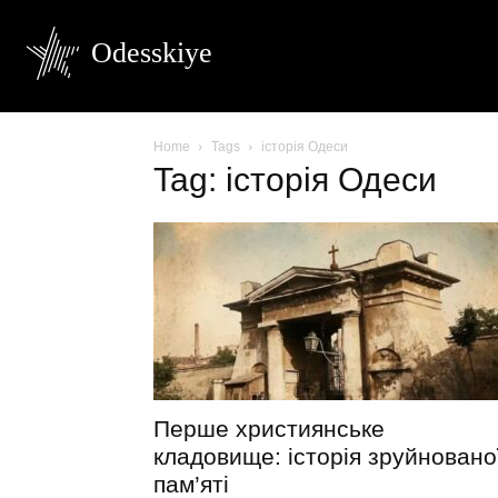
Odesskiye
Home
Tags
історія Одеси
Tag: історія Одеси
Перше християнське
кладовище: історія зруйновано
пам’яті