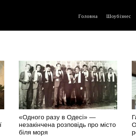
Головна
Шоубізнес
«Одного разу в Одесі» —
Г
ї
незакінчена розповідь про місто
О
біля моря
р