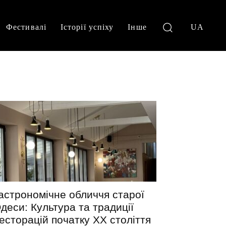
Фестивалі
Історії успіху
Інше
UA
астрономічне обличчя старої
деси: Культура та традиції
есторацій початку XX століття