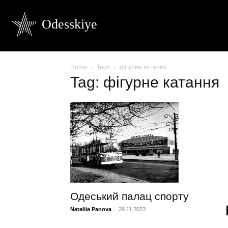
Odesskiye
Home
Tags
фігурне катання
Tag: фігурне катання
Одеський палац спорту
Nataliia Panova
-
29.11.2023