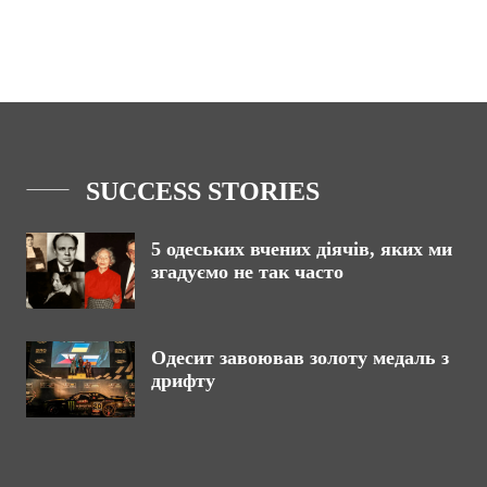
SUCCESS STORIES
5 одеських вчених діячів, яких ми
згадуємо не так часто
Одесит завоював золоту медаль з
дрифту