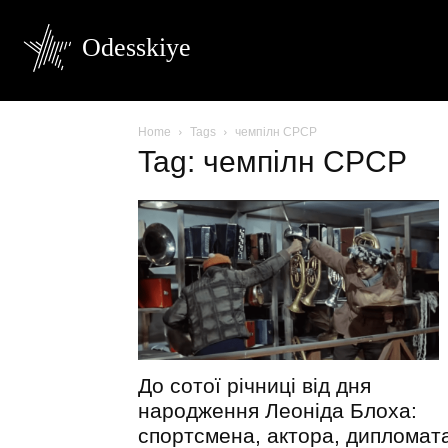
Odesskiye
Home
Tags
чемпілн СРСР
Tag: чемпілн СРСР
До сотої річниці від дня
народження Леоніда Блоха:
спортсмена, актора, дипломат