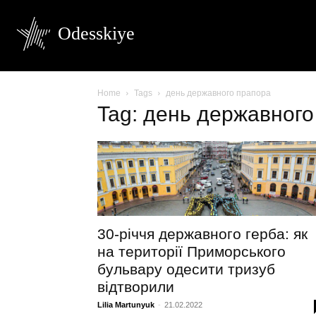
Odesskiye
Home
Tags
день державного прапора
Tag: день державного
30-річчя державного герба: як
на території Приморського
бульвару одесити тризуб
відтворили
Lilia Martunyuk
-
21.02.2022