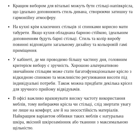
Кращим вибором для вітальні можуть бути стільці-напівкрісла,
що ідеально доповнюють стиль дивана, створюючи затишну та
гармонійну атмосферу.
На кухні крім класичних стільців зі спинками корисно мати
табурети. Якщо кухня обладнана барною стійкою, ідеальним
доповненням будуть барні стільці. Стиль та колір виробу
повинні відповідати загальному дизайну та кольоровій гамі
приміщення.
У кабінеті, де ми проводимо більшу частину дня, головним
критерієм вибору є зручність. Хорошою альтернативою
звичайним стільцям може стати багатофункціональне крісло з
відкидною спинкою та можливістю регулювання висоти під
індивідуальні потреби. Також можна придбати декілька крісел
для зручного прийому відвідувачів.
В офісі важливо враховувати високу частоту використання
меблів, тому вибираючи крісла чи стільці, слід звертати увагу
не лише на комфорт, але й на зносостійкість матеріалів.
Найкращим варіантом оббивки таких меблів є натуральна
шкіра, якісний шкірозамінник або тканини з максимальною
щільністю.