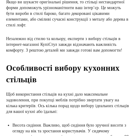
Якщо ви шукаєте оригінальні рішення, то стільці нестандартної
форми допоможуть урізноманітнити ваш інтер’єр. Це можуть
бути вироби в стилі бароко, багато декоровані цікавими
елементами, або сміливі сучасні конструкції з металу або дерева в
стилі лофт.
Незалежно від стилю та кольору, експерти з вибору стільців в
інтернет-магазині КупіСтул завжди відзначають важливість
комфорту. З рештою деталей ми завжди готові вам допомогти!
Особливості вибору кухонних
стільців
Щоб використання стільців на кухні дало максимальне
задоволення, при покупці меблів потрібно звертати увагу на
кілька критеріїв. Ось кілька порад щодо вибору ідеальних стільців
для вашої кухні або їдальні:
Висота сидіння. Важливо, щоб сидіння було зручної висоти з
огляду на вік та зростання користувачів. У сидячому