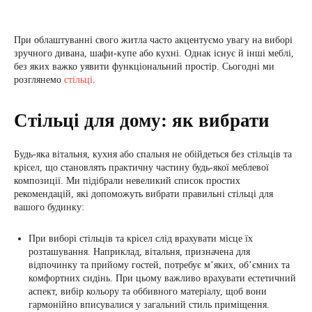
При облаштуванні свого житла часто акцентуємо увагу на виборі
зручного дивана, шафи-купе або кухні. Однак існує й інші меблі,
без яких важко уявити функціональний простір. Сьогодні ми
розглянемо
стільці
.
Стільці для дому: як вибрати
Будь-яка вітальня, кухня або спальня не обійдеться без стільців та
крісел, що становлять практичну частину будь-якої меблевої
композиції. Ми підібрали невеликий список простих
рекомендацій, які допоможуть вибрати правильні стільці для
вашого будинку:
При виборі стільців та крісел слід врахувати місце їх
розташування. Наприклад, вітальня, призначена для
відпочинку та прийому гостей, потребує м’яких, об’ємних та
комфортних сидінь. При цьому важливо врахувати естетичний
аспект, вибір кольору та оббивного матеріалу, щоб вони
гармонійно вписувалися у загальний стиль приміщення.