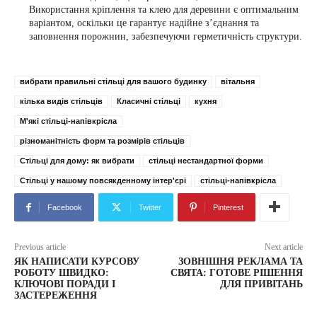
Використання кріплення та клею для деревини є оптимальним
варіантом, оскільки це гарантує надійне з’єднання та
заповнення порожнин, забезпечуючи герметичність структури.
вибрати правильні стільці для вашого будинку
вітальня
кілька видів стільців
Класичні стільці
кухня
М'які стільці-напівкрісла
різноманітність форм та розмірів стільців
Стільці для дому: як вибрати
стільці нестандартної форми
Стільці у нашому повсякденному інтер'єрі
стільці-напівкрісла
Facebook
Twitter
Pinterest
Previous article
Next article
ЯК НАПИСАТИ КУРСОВУ
ЗОВНІШНЯ РЕКЛАМА ТА
РОБОТУ ШВИДКО:
СВЯТА: ГОТОВЕ РІШЕННЯ
КЛЮЧОВІ ПОРАДИ І
ДЛЯ ПРИВІТАНЬ
ЗАСТЕРЕЖЕННЯ