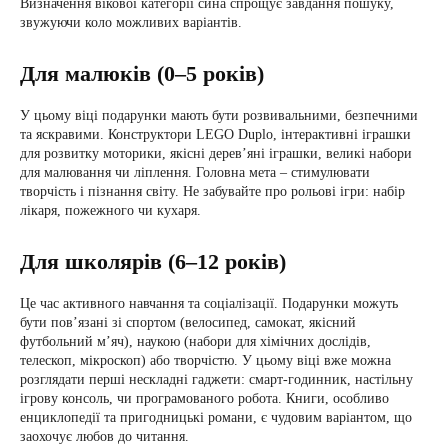
Визначення вікової категорії сина спрощує завдання пошуку,
звужуючи коло можливих варіантів.
Для малюків (0–5 років)
У цьому віці подарунки мають бути розвивальними, безпечними
та яскравими. Конструктори LEGO Duplo, інтерактивні іграшки
для розвитку моторики, якісні дерев’яні іграшки, великі набори
для малювання чи ліплення. Головна мета – стимулювати
творчість і пізнання світу. Не забувайте про рольові ігри: набір
лікаря, пожежного чи кухаря.
Для школярів (6–12 років)
Це час активного навчання та соціалізації. Подарунки можуть
бути пов’язані зі спортом (велосипед, самокат, якісний
футбольний м’яч), наукою (набори для хімічних дослідів,
телескоп, мікроскоп) або творчістю. У цьому віці вже можна
розглядати перші нескладні гаджети: смарт-годинник, настільну
ігрову консоль, чи програмованого робота. Книги, особливо
енциклопедії та пригодницькі романи, є чудовим варіантом, що
заохочує любов до читання.