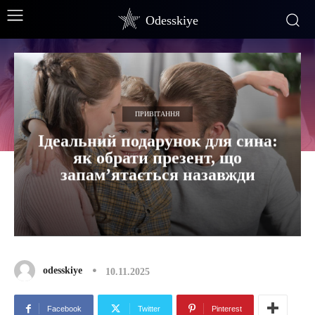
Odesskiye
ПРИВІТАННЯ
Ідеальний подарунок для сина:
як обрати презент, що
запам’ятається назавжди
odesskiye
10.11.2025
Facebook
Twitter
Pinterest