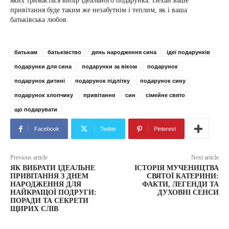
яких тримається вибір ідеального подарунка. Нехай ваше
привітання буде таким же незабутнім і теплим, як і ваша
батьківська любов.
батькам
батьківство
день народження сина
ідеї подарунків
подарунки для сина
подарунки за віком
подарунок
подарунок дитині
подарунок підлітку
подарунок сину
подарунок хлопчику
привітання
син
сімейне свято
що подарувати
Facebook
Twitter
Pinterest
Previous article
Next article
ЯК ВИБРАТИ ІДЕАЛЬНЕ
ІСТОРІЯ МУЧЕНИЦТВА
ПРИВІТАННЯ З ДНЕМ
СВЯТОЇ КАТЕРИНИ:
НАРОДЖЕННЯ ДЛЯ
ФАКТИ, ЛЕГЕНДИ ТА
НАЙКРАЩОЇ ПОДРУГИ:
ДУХОВНІ СЕНСИ
ПОРАДИ ТА СЕКРЕТИ
ЩИРИХ СЛІВ