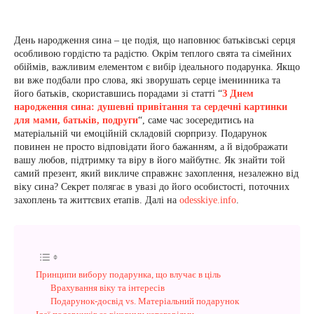
День народження сина – це подія, що наповнює батьківські серця
особливою гордістю та радістю. Окрім теплого свята та сімейних
обіймів, важливим елементом є вибір ідеального подарунка. Якщо
ви вже подбали про слова, які зворушать серце іменинника та
його батьків, скориставшись порадами зі статті “
З Днем
народження сина: душевні привітання та сердечні картинки
для мами, батьків, подруги
“, саме час зосередитись на
матеріальній чи емоційній складовій сюрпризу. Подарунок
повинен не просто відповідати його бажанням, а й відображати
вашу любов, підтримку та віру в його майбутнє. Як знайти той
самий презент, який викличе справжнє захоплення, незалежно від
віку сина? Секрет полягає в увазі до його особистості, поточних
захоплень та життєвих етапів. Далі на
odesskiye.info
.
Принципи вибору подарунка, що влучає в ціль
Врахування віку та інтересів
Подарунок-досвід vs. Матеріальний подарунок