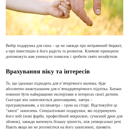
Вибір подарунка для сина – це не завжди про витрачений бюджет,
а про інвестицію в його радість та розвиток. Ключові принципи
допоможуть вам уникнути помилок і зробити свято незабутнім.
Врахування віку та інтересів
Те, що ідеально підходить для п’ятирічного малюка, буде
абсолютно неактуальним для п’ятнадцятирічного підлітка. Батьки
повинні бути найкращими експертами в інтересах своєї дитини.
Сьогодні він захоплюється динозаврами, завтра –
програмуванням, а післязавтра – грою на гітарі. Відстежуйте ці
“хвилі” захоплень. Спеціалізовані подарунки, які підтримують
його хобі (нові фарби, професійний мікроскоп, сучасний дрон для
зйомок), завжди матимуть більшу цінність, ніж універсальні речі.
Навіть якщо ви не розумієтеся на його захопленні, проявіть