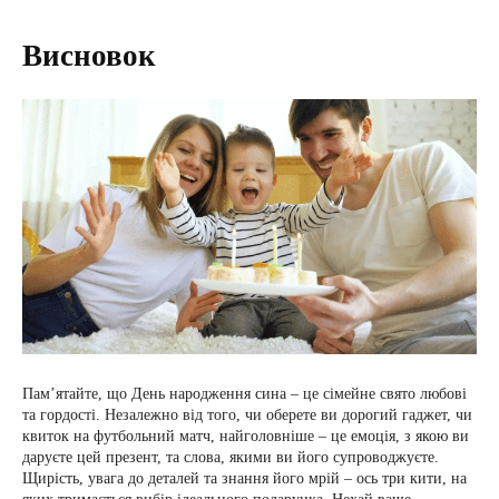
Висновок
Пам’ятайте, що День народження сина – це сімейне свято любові
та гордості. Незалежно від того, чи оберете ви дорогий гаджет, чи
квиток на футбольний матч, найголовніше – це емоція, з якою ви
даруєте цей презент, та слова, якими ви його супроводжуєте.
Щирість, увага до деталей та знання його мрій – ось три кити, на