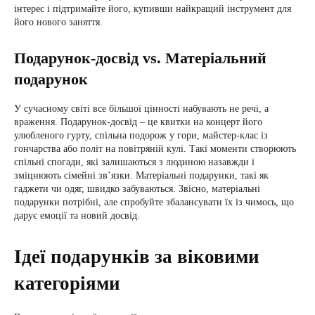
інтерес і підтримайте його, купивши найкращий інструмент для
його нового заняття.
Подарунок-досвід vs. Матеріальний
подарунок
У сучасному світі все більшої цінності набувають не речі, а
враження. Подарунок-досвід – це квитки на концерт його
улюбленого гурту, спільна подорож у гори, майстер-клас із
гончарства або політ на повітряній кулі. Такі моменти створюють
спільні спогади, які залишаються з людиною назавжди і
зміцнюють сімейні зв’язки. Матеріальні подарунки, такі як
гаджети чи одяг, швидко забуваються. Звісно, матеріальні
подарунки потрібні, але спробуйте збалансувати їх із чимось, що
дарує емоції та новий досвід.
Ідеї подарунків за віковими
категоріями