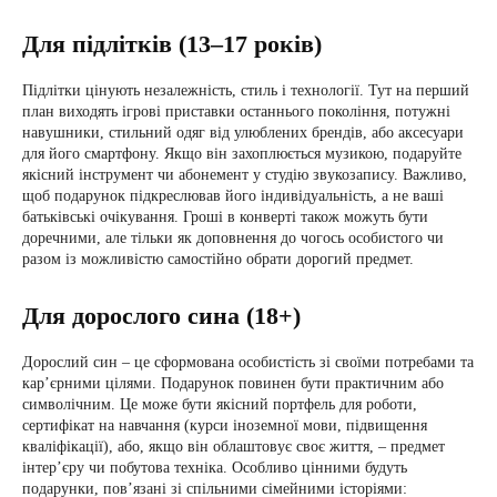
Для підлітків (13–17 років)
Підлітки цінують незалежність, стиль і технології. Тут на перший
план виходять ігрові приставки останнього покоління, потужні
навушники, стильний одяг від улюблених брендів, або аксесуари
для його смартфону. Якщо він захоплюється музикою, подаруйте
якісний інструмент чи абонемент у студію звукозапису. Важливо,
щоб подарунок підкреслював його індивідуальність, а не ваші
батьківські очікування. Гроші в конверті також можуть бути
доречними, але тільки як доповнення до чогось особистого чи
разом із можливістю самостійно обрати дорогий предмет.
Для дорослого сина (18+)
Дорослий син – це сформована особистість зі своїми потребами та
кар’єрними цілями. Подарунок повинен бути практичним або
символічним. Це може бути якісний портфель для роботи,
сертифікат на навчання (курси іноземної мови, підвищення
кваліфікації), або, якщо він облаштовує своє життя, – предмет
інтер’єру чи побутова техніка. Особливо цінними будуть
подарунки, пов’язані зі спільними сімейними історіями: