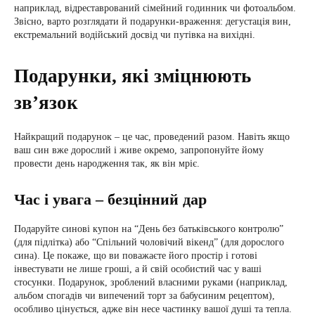
наприклад, відреставрований сімейний годинник чи фотоальбом.
Звісно, варто розглядати й подарунки-враження: дегустація вин,
екстремальний водійський досвід чи путівка на вихідні.
Подарунки, які зміцнюють
зв’язок
Найкращий подарунок – це час, проведений разом. Навіть якщо
ваш син вже дорослий і живе окремо, запропонуйте йому
провести день народження так, як він мріє.
Час і увага – безцінний дар
Подаруйте синові купон на “День без батьківського контролю”
(для підлітка) або “Спільний чоловічий вікенд” (для дорослого
сина). Це покаже, що ви поважаєте його простір і готові
інвестувати не лише гроші, а й свій особистий час у ваші
стосунки. Подарунок, зроблений власними руками (наприклад,
альбом спогадів чи випечений торт за бабусиним рецептом),
особливо цінується, адже він несе частинку вашої душі та тепла.