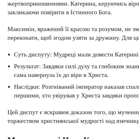
жертвоприношеннями. Катерина, керуючись вірою
закликаючи повірити в Істинного Бога.
Максимін, вражений її красою та розумом, не зміг
переконати, щоб згодом узяти за дружину. Для ць
Суть диспуту: Мудреці мали довести Катерині 
Результат: Завдяки силі духу та глибоким знан
сама навернула їх до віри в Христа.
Наслідки: Розгніваний імператор наказав спа
першими, хто увірував у Христа завдяки пропов
Цей диспут є яскравим доказом того, що мучениц
торжеством християнської мудрості над язичниц