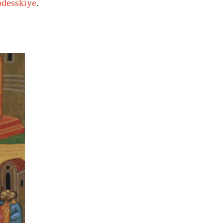
odesskiye
.