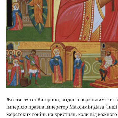
Життя святої Катерини, згідно з церковним житі
імперією правив імператор Максимін Даза (інші
жорстоких гонінь на християн, коли від кожног