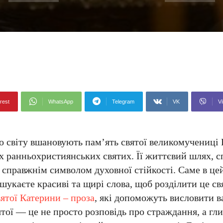
rest
WhatsApp
Telegram
VK
Vi
го світу вшановують пам’ять святої великомучениці
х ранньохристиянських святих. Її життєвий шлях, 
в справжнім символом духовної стійкості. Саме в це
 шукаєте красиві та щирі слова, щоб розділити це св
ятої Катерини – проза
, які допоможуть висловити в
тої — це не просто розповідь про страждання, а гл