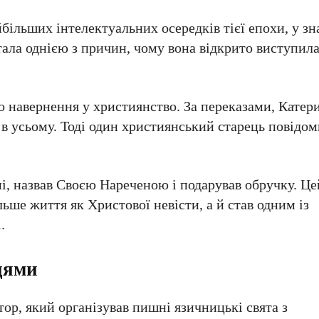
більших інтелектуальних осередків тієї епохи, у зн
тала однією з причин, чому вона відкрито виступил
о навернення у християнство. За переказами, Катер
 в усьому. Тоді один християнський старець повідом
ні, назвав Своєю Нареченою і подарував обручку. Ц
ьше життя як Христової невісти, а й став одним із
.
цями
тор, який організував пишні язичницькі свята з