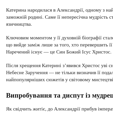
Катерина народилася в Александрії, одному з най
заможній родині. Саме її непересічна мудрість с
язичництва.
Ключовим моментом у її духовній біографії стал
що вийде заміж лише за того, хто перевершить її
Наречений існує — це Син Божий Ісус Христос.
Після хрещення Катерині з’явився Христос уві с
Небесне Заручення — не тільки визначив її подал
найпопулярніших сюжетів у світовому мистецтві
Випробування та диспут із мудре
Як свідчить житіє, до Александрії прибув імпера