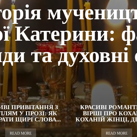
торія мучениц
ої Катерини: ф
ди та духовні
ИВІ ПРИВІТАННЯ З
КРАСИВІ РОМАНТ
ЛЛЯМ У ПРОЗІ: ЯК
ВІРШІ ПРО КОХ
РАТИ ЩИРІ СЛОВА...
КОХАНІЙ ЖІНЦІ, Д
READ MORE
READ MORE