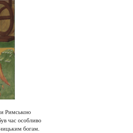
оли Римською
ув час особливо
чницьким богам.