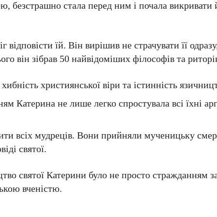
, безстрашно стала перед ним і почала викривати й
 відповісти їй. Він вирішив не страчувати її одразу
ого він зібрав 50 найвідоміших філософів та риторів
хибність християнської віри та істинність язичницт
ням Катерина не лише легко спростувала всі їхні ар
лити всіх мудреців. Вони прийняли мученицьку смер
іді святої.
тво святої Катерини було не просто стражданням за 
ькою вченістю.