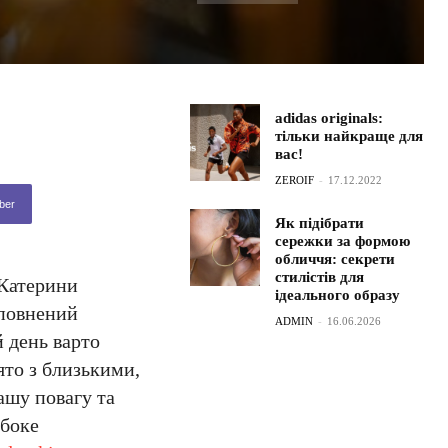
adidas originals:
тільки найкраще для
вас!
ZEROIF
-
17.12.2022
ber
Як підібрати
сережки за формою
обличчя: секрети
стилістів для
 Катерини
ідеального образу
сповнений
ADMIN
-
16.06.2026
й день варто
ято з близькими,
ашу повагу та
ибоке