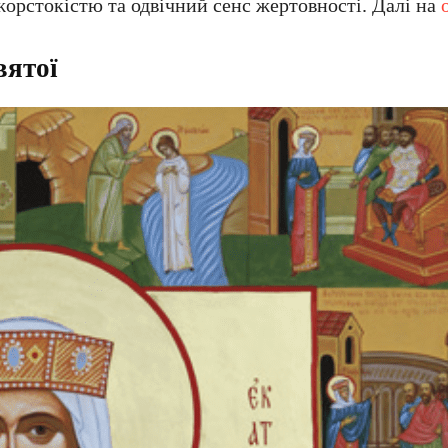
жорстокістю та одвічний сенс жертовності. Далі на
вятої