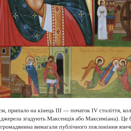
єм, припало на кінець III — початок IV століття, к
 джерела згадують Максенція або Максиміана). Це б
о громадянина вимагали публічного поклоніння язи