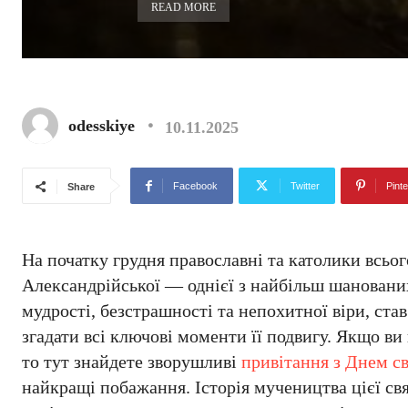
READ MORE
odesskiye
10.11.2025
Facebook
Twitter
Pinte
Share
На початку грудня православні та католики всьо
Александрійської — однієї з найбільш шановани
мудрості, безстрашності та непохитної віри, ста
згадати всі ключові моменти її подвигу. Якщо ви
то тут знайдете зворушливі
привітання з Днем св
найкращі побажання. Історія мучеництва цієї свя