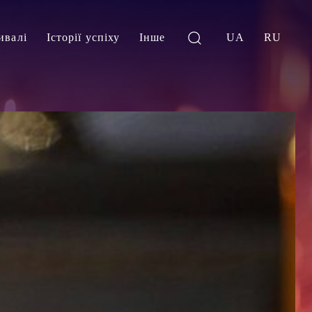
ивалі
Історії успіху
Інше
UA
RU