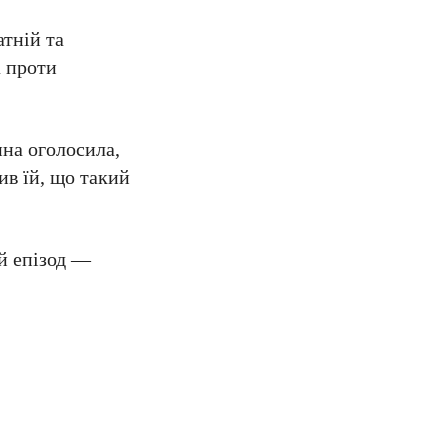
атній та
а проти
ина оголосила,
ив їй, що такий
ей епізод —