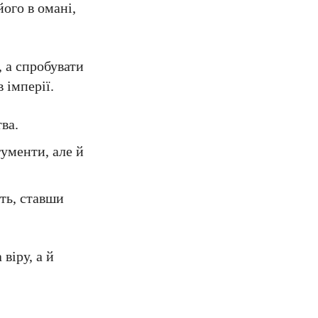
ого в омані,
, а спробувати
 імперії.
ва.
гументи, але й
ть, ставши
віру, а й