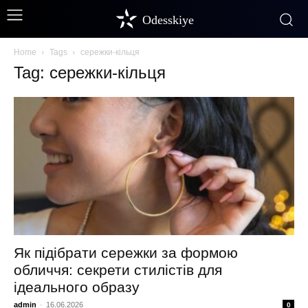
Odesskiye
Home
Tags
сережки-кільця
Tag: сережки-кільця
Як підібрати сережки за формою
обличчя: секрети стилістів для
ідеального образу
admin
-
16.06.2026
0