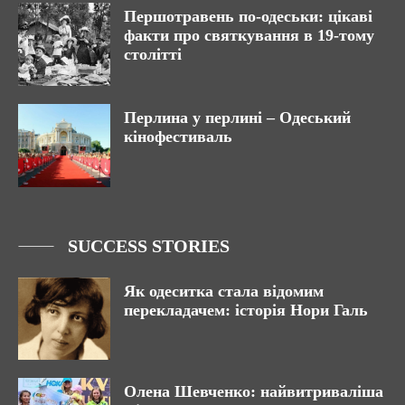
Першотравень по-одеськи: цікаві
факти про святкування в 19-тому
столітті
Перлина у перлині – Одеський
кінофестиваль
SUCCESS STORIES
Як одеситка стала відомим
перекладачем: історія Нори Галь
Олена Шевченко: найвитриваліша