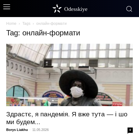
Odesskiye
Home
Tags
онлайн-формати
Tag: онлайн-формати
Здрастє, я пандемія. Я вже тута — і шо
ми будем...
Borys Liakhu
-
11.05.2026
0