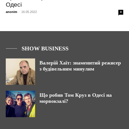
Одесі
anonim
-
16.05.2022
0
SHOW BUSINESS
Валерій Хаїт: знаменитий режисер
з будівельним минулим
Що робив Том Круз в Одесі на
морвокзалі?