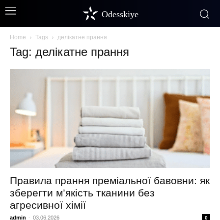
Odesskiye
Home
Tags
делікатне прання
Tag: делікатне прання
Правила прання преміальної бавовни: як
зберегти м’якість тканини без
агресивної хімії
admin
-
03.06.2026
0