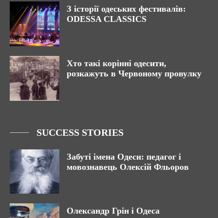
З історії одеських фестивалів:
ODESSA CLASSICS
Хто такі корінні одесити,
розкажуть в Червоному провулку
SUCCESS STORIES
Забуті імена Одеси: педагог і
мовознавець Олексій Фльоров
Олександр Грін і Одеса