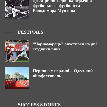
До 75-річчя із дня народження
футбольного футболіста
Володимира Мунтяна
FESTIVALS
“Чорноморець” опустився на дві
сходинки вниз
Перлина у перлині – Одеський
кінофестиваль
SUCCESS STORIES