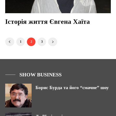
Історія життя Євгена Хаїта
1
2
3
SHOW BUSINESS
Борис Бурда та його “смачне” шоу