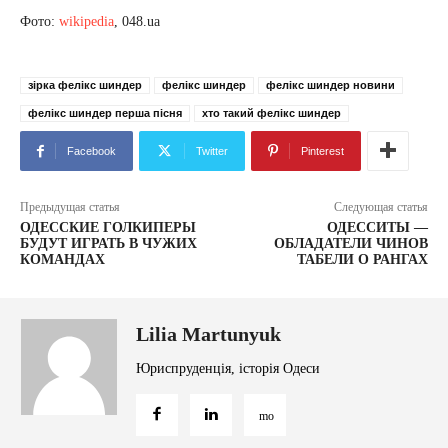
Фото:
wikipedia
, 048.ua
зірка фелікс шиндер
фелікс шиндер
фелікс шиндер новини
фелікс шиндер перша пісня
хто такий фелікс шиндер
Facebook
Twitter
Pinterest
Предыдущая статья
Следующая статья
ОДЕССКИЕ ГОЛКИПЕРЫ
ОДЕССИТЫ —
БУДУТ ИГРАТЬ В ЧУЖИХ
ОБЛАДАТЕЛИ ЧИНОВ
КОМАНДАХ
ТАБЕЛИ О РАНГАХ
Lilia Martunyuk
Юриспруденція, історія Одеси