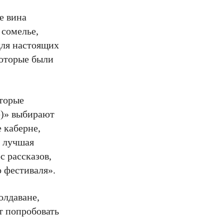
е вина
 сомелье,
для настоящих
которые были
торые
е)» выбирают
 каберне,
, лучшая
с рассказов,
о фестиваля».
олдаване,
т попробовать