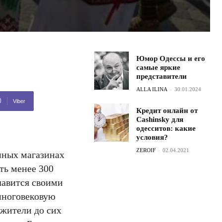
Юмор Одессы и его
самые яркие
представители
ALLA ILINA
-
30.01.2024
Viber
Кредит онлайн от
Cashinsky для
одесситов: какие
условия?
ZEROIF
-
02.04.2021
нных магазинах
ть менее 300
лавится своими
многовековую
 жители до сих