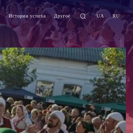
и
Истории успеха
Другое
UA
RU