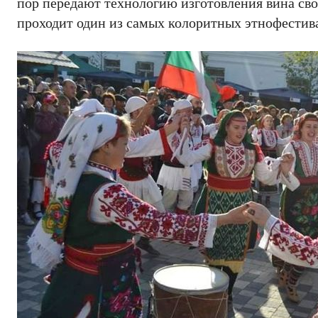
пор передают технологию изготовления вина свои
проходит один из самых колоритных этнофестива