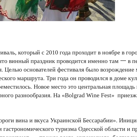
валь, который с 2010 года проходит в ноябре в горо
 что винный праздник проводится именно там 一 в п
я. Целью основателей фестиваля было возрождение
ского маршрута. Три года он проводился в доме кул
еместилось. Новое место это центральная площадь 
рного разнообразия. На «Bolgrad Wine Fest» приезж
роги вина и вкуса Украинской Бессарабии». Иници
 и гастрономического туризма Одесской области и п