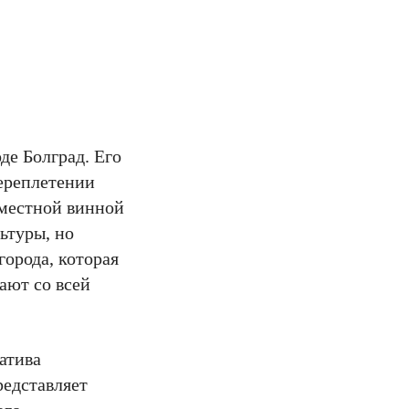
де Болград. Его
ереплетении
 местной винной
ьтуры, но
города, которая
ают со всей
атива
редставляет