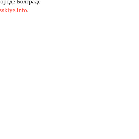
городе Болграде
sskiye.info
.