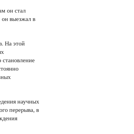
ам он стал
 он выезжал в
. На этой
ых
о становление
стоянно
зных
ведения научных
ого перерыва, в
ождения