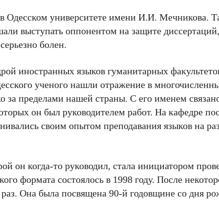
в Одесском университете имени И.И. Мечникова. Т
шали выступать оппонентом на защите диссертаций,
 серьезно болен.
дрой иностранных языков гуманитарных факультетов
десского ученого нашли отражение в многочисленн
ко за пределами нашей страны. С его именем связан
которых он был руководителем работ. На кафедре по
енивались своим опытом преподавания языков на ра
рой он когда-то руководил, стала инициатором про
кого формата состоялось в 1998 году. После некотор
 раз. Она была посвящена 90-й годовщине со дня р