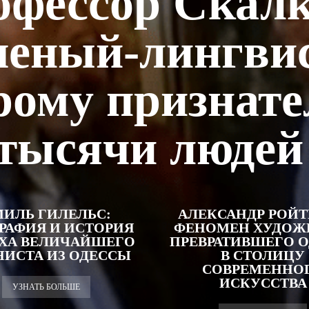
офессор Скалк
ченый-лингвис
рому признат
тысячи люде
ИЛЬ ГИЛЕЛЬС:
АЛЕКСАНДР РОЙТ
РАФИЯ И ИСТОРИЯ
ФЕНОМЕН ХУДОЖ
ХА ВЕЛИЧАЙШЕГО
ПРЕВРАТИВШЕГО 
ИСТА ИЗ ОДЕССЫ
В СТОЛИЦУ
СОВРЕМЕННО
ИСКУССТВА
УЗНАТЬ БОЛЬШЕ