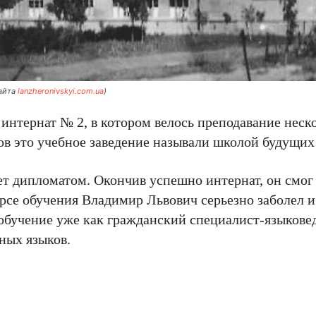
сайта
lanzheronivskyi.com.ua
)
интернат № 2, в котором велось преподавание неск
тов это учебное заведение называли школой будущих
ет дипломатом. Окончив успешно интернат, он смог в
рсе обучения Владимир Львович серьезно заболел и
обучение уже как гражданский специалист-языкове
ных языков.