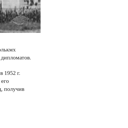
олькмх
 дипломатов.
 1952 г.
 его
д, получив