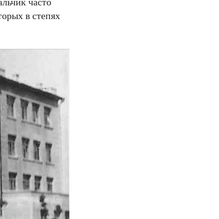
альчик часто
торых в степях