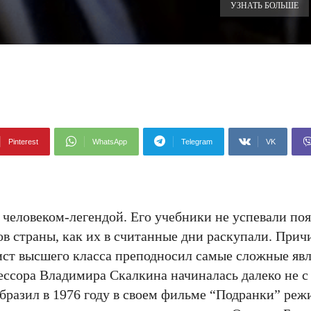
УЗНАТЬ БОЛЬШЕ
Pinterest
WhatsApp
Telegram
VK
еловеком-легендой. Его учебники не успевали поя
 страны, как их в считанные дни раскупали. Прич
ист высшего класса преподносил самые сложные яв
фессора Владимира Скалкина начиналась далеко не 
бразил в 1976 году в своем фильме “Подранки” реж