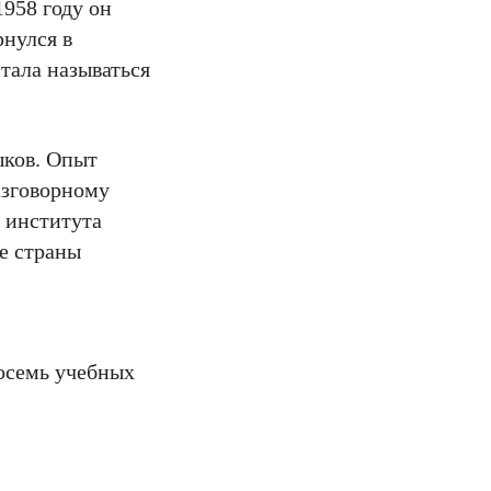
958 году он
рнулся в
стала называться
ыков. Опыт
азговорному
 института
е страны
осемь учебных