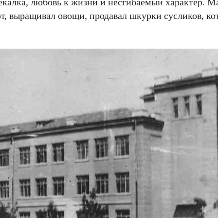
калка, любовь к жизни и несгибаемый характер. М
от, выращивал овощи, продавал шкурки сусликов, ко