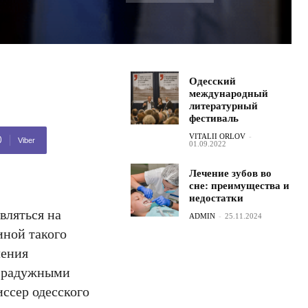
Одесский
международный
литературный
фестиваль
VITALII ORLOV
-
Viber
01.09.2022
Лечение зубов во
сне: преимущества и
недостатки
вляться на
ADMIN
-
25.11.2024
иной такого
ления
с радужными
иссер одесского