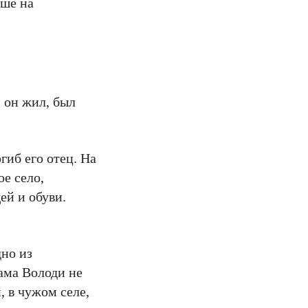
ьше на
 он жил, был
гиб его отец. На
е село,
ей и обуви.
дно из
ама Володи не
, в чужом селе,