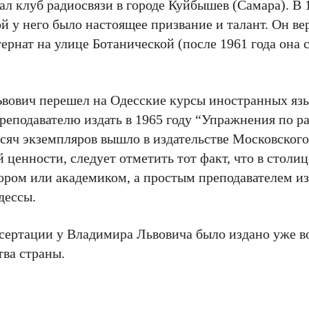
л клуб радиосвязи в городе Куйбышев (Самара). В 1
рой у него было настоящее призвание и талант. Он ве
ернат на улице Ботанической (после 1961 года она 
Ьвович перешел на Одесские курсы иностранных яз
преподавателю издать в 1965 году “Упражнения по р
сяч экземпляров вышло в издательстве Московского
енности, следует отметить тот факт, что в столиц
ором или академиком, а простым преподавателем из
дессы.
ссертации у Владимира Львовича было издано уже в
тва страны.