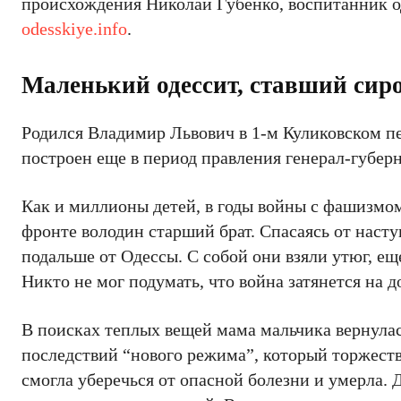
происхождения Николай Губенко, воспитанник о
odesskiye.info
.
Маленький одессит, ставший сир
Родился Владимир Львович в 1-м Куликовском пер
построен еще в период правления генерал-губер
Как и миллионы детей, в годы войны с фашизмом
фронте володин старший брат. Спасаясь от насту
подальше от Одессы. С собой они взяли утюг, ещ
Никто не мог подумать, что война затянется на д
В поисках теплых вещей мама мальчика вернулась
последствий “нового режима”, который торжест
смогла уберечься от опасной болезни и умерла. 