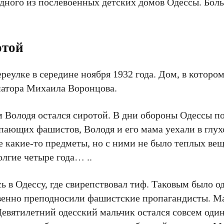
дного из послевоенных детских домов Одессы. Бол
отой
еулке в середине ноября 1932 года. Дом, в котором
натора Михаила Воронцова.
 Володя остался сиротой. В дни обороны Одессы по
пающих фашистов, Володя и его мама уехали в глухо
е какие-то предметы, но с ними не было теплых вещ
олгие четыре года… ..
 в Одессу, где свирепствовал тиф. Таковым было о
венно преподносили фашистские пропагандисты. М
Девятилетний одесский мальчик остался совсем один