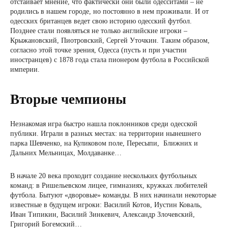
отстаивает мнение, что фактически они были одесситами – не
родились в нашем городе, но постоянно в нем проживали. И от
одесских британцев ведет свою историю одесский футбол.
Позднее стали появляться не только английские игроки –
Крыжановский, Пиотровский, Сергей Уточкин. Таким образом,
согласно этой точке зрения, Одесса (пусть и при участии
иностранцев) с 1878 года стала пионером футбола в Российской
империи.
Вторые чемпионы
Незнакомая игра быстро нашла поклонников среди одесской
публики. Играли в разных местах: на территории нынешнего
парка Шевченко, на Куликовом поле, Пересыпи, Ближних и
Дальних Мельницах, Молдаванке…
В начале 20 века проходит создание нескольких футбольных
команд: в Ришельевском лицее, гимназиях, кружках любителей
футбола. Бытуют «дворовые» команды. В них начинали некоторые
известные в будущем игроки: Василий Котов, Иустин Коваль,
Иван Типикин, Василий Зинкевич, Александр Злочевский,
Григорий Богемский…