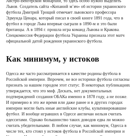
Австро-Венгерской монархии, то здесь особо нужно выделить
Львов. Создатель сайта «Копаний м’яч» об истории украинского
футбола Дмитрий Трощий отмечает львовского профессора
Эдмунда Ценара, который писал в своей книге 1891 года, что в
футбол в городе Льва впервые сыграли в 1890-м и это были
британцы. А в 1894 г. прошла игра команд Львова и Кракова.
Спецкомиссия Федерации футбола Украины признала этот матч
официальной датой рождения украинского футбола.
Как минимум, у истоков
Одесса же часто рассматривается в качестве родины футбола в
Российской империи. Впрочем, не все историки футбола согласны
признать за нашим городом этот статус. В некоторых публикациях
утверждается, что это миф. Дескать, нет документальных
подтверждений создания ОБАКа именно в 1878 году, а не позже.
И примерно в это же время или даже ранее и в других городах
империи могли быть иные английские клубы, культивировавшие
футбол. И вообще игравших в Одессе англичан нельзя считать
одесситами. Однако большинство таких доводов едва ли можно
считать убедительными. В любом случае, как минимум, Одесса в
числе тех, кто стоял у истоков футбола в Российской империи и