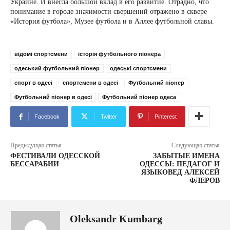
Украине. И внесла большой вклад в его развитие. Отрадно, что
понимание в городе значимости свершений отражено в сквере
«История футбола», Музее футбола и в Аллее футбольной славы.
відомі спортсмени
історія футбольного піонера
одеський футбольний піонер
одеські спортсмени
спорт в одесі
спортсмени в одесі
Футбольний піонер
Футбольний піонер в одесі
Футбольний піонер одеса
Facebook
Twitter
Pinterest
Предыдущая статья
Следующая статья
ФЕСТИВАЛИ ОДЕССКОЙ
ЗАБЫТЫЕ ИМЕНА
БЕССАРАБИИ
ОДЕССЫ: ПЕДАГОГ И
ЯЗЫКОВЕД АЛЕКСЕЙ
ФЛЕРОВ
Oleksandr Kumbarg