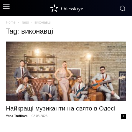
Odesskiye
Home
Tags
виконавці
Tag: виконавці
Найкращі музиканти на свято в Одесі
Yana Trefilova
-
02.03.2026
0