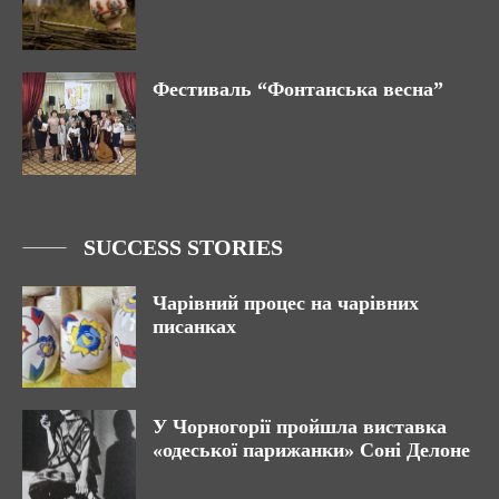
Фестиваль “Фонтанська весна”
SUCCESS STORIES
Чарівний процес на чарівних
писанках
У Чорногорії пройшла виставка
«одеської парижанки» Соні Делоне