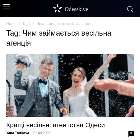
Odesskiye
Home
Tags
Чим займається весільна агенція
Tag: Чим займається весільна
агенція
Кращі весільні агентства Одеси
Yana Trefilova
-
02.04.2025
0