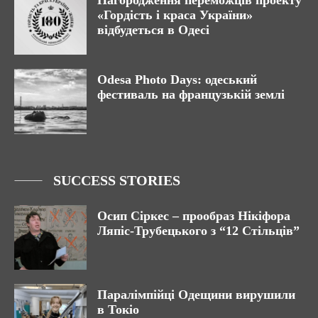
Нагородження переможців проекту
«Гордість і краса України»
відбудеться в Одесі
Odesa Photo Days: одеський
фестиваль на французькій землі
SUCCESS STORIES
Осип Сіркес – прообраз Нікіфора
Ляпіс-Трубецького з “12 Стільців”
Паралімпійці Одещини вирушили
в Токіо