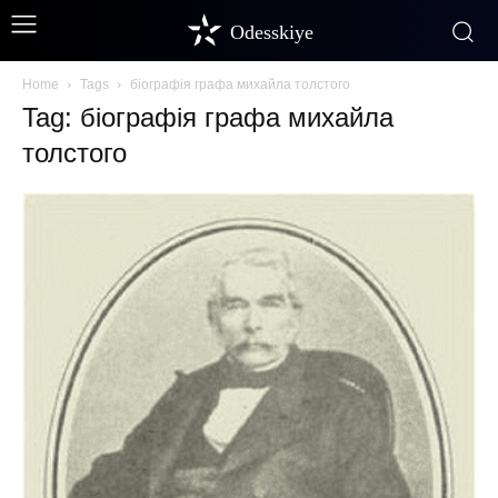
Odesskiye
Home
Tags
біографія графа михайла толстого
Tag: біографія графа михайла
толстого