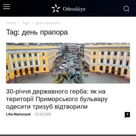
Odesskiye
Home
Tags
день прапора
Tag: день прапора
30-річчя державного герба: як на
території Приморського бульвару
одесити тризуб відтворили
Lilia Martunyuk
-
21.02.2022
0