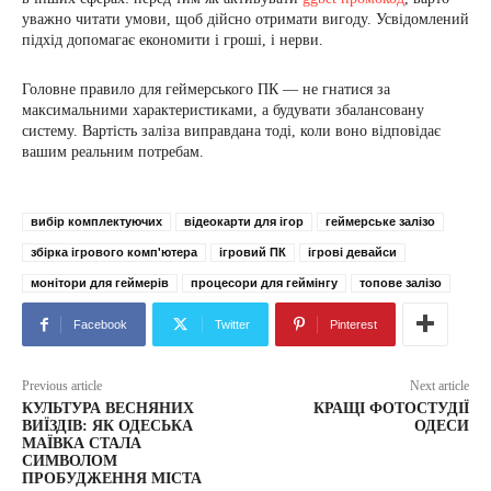
уважно читати умови, щоб дійсно отримати вигоду. Усвідомлений
підхід допомагає економити і гроші, і нерви.
Головне правило для геймерського ПК — не гнатися за
максимальними характеристиками, а будувати збалансовану
систему. Вартість заліза виправдана тоді, коли воно відповідає
вашим реальним потребам.
вибір комплектуючих
відеокарти для ігор
геймерське залізо
збірка ігрового комп'ютера
ігровий ПК
ігрові девайси
монітори для геймерів
процесори для геймінгу
топове залізо
Facebook
Twitter
Pinterest
Previous article
Next article
КУЛЬТУРА ВЕСНЯНИХ
КРАЩІ ФОТОСТУДІЇ
ВИЇЗДІВ: ЯК ОДЕСЬКА
ОДЕСИ
МАЇВКА СТАЛА
СИМВОЛОМ
ПРОБУДЖЕННЯ МІСТА