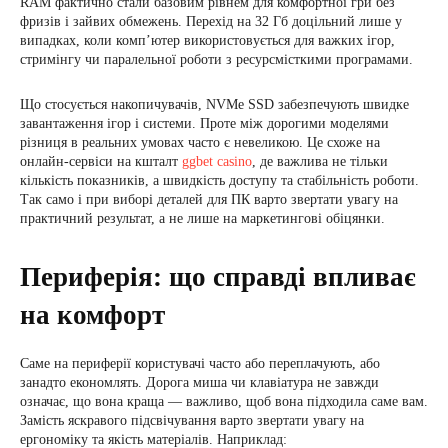
RAM фактично стали базовим рівнем для комфортної гри без
фризів і зайвих обмежень. Перехід на 32 Гб доцільний лише у
випадках, коли комп’ютер використовується для важких ігор,
стримінгу чи паралельної роботи з ресурсмісткими програмами.
Що стосується накопичувачів, NVMe SSD забезпечують швидке
завантаження ігор і системи. Проте між дорогими моделями
різниця в реальних умовах часто є невеликою. Це схоже на
онлайн-сервіси на кшталт
ggbet casino
, де важлива не тільки
кількість показників, а швидкість доступу та стабільність роботи.
Так само і при виборі деталей для ПК варто звертати увагу на
практичний результат, а не лише на маркетингові обіцянки.
Периферія: що справді впливає
на комфорт
Саме на периферії користувачі часто або переплачують, або
занадто економлять. Дорога миша чи клавіатура не завжди
означає, що вона краща — важливо, щоб вона підходила саме вам.
Замість яскравого підсвічування варто звертати увагу на
ергономіку та якість матеріалів. Наприклад: