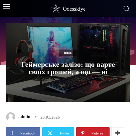
Odesskiye
ІНШЕ
Геймерське залізо: що варте
своїх грошей, а що — ні
admin
20.01.2026
Facebook
Twitter
Pinterest