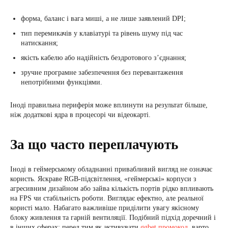
форма, баланс і вага миші, а не лише заявлений DPI;
тип перемикачів у клавіатурі та рівень шуму під час
натискання;
якість кабелю або надійність бездротового з’єднання;
зручне програмне забезпечення без перевантаження
непотрібними функціями.
Іноді правильна периферія може вплинути на результат більше,
ніж додаткові ядра в процесорі чи відеокарті.
За що часто переплачують
Іноді в геймерському обладнанні привабливий вигляд не означає
користь. Яскраве RGB-підсвітлення, «геймерські» корпуси з
агресивним дизайном або зайва кількість портів рідко впливають
на FPS чи стабільність роботи. Виглядає ефектно, але реальної
користі мало. Набагато важливіше приділити увагу якісному
блоку живлення та гарній вентиляції. Подібний підхід доречний і
в інших сферах: перед тим як активувати
ggbet промокод
, варто