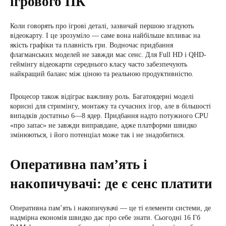
ігрового ПК
Коли говорять про ігрові деталі, зазвичай першою згадують
відеокарту. І це зрозуміло — саме вона найбільше впливає на
якість графіки та плавність гри. Водночас придбання
флагманських моделей не завжди має сенс. Для Full HD і QHD-
геймінгу відеокарти середнього класу часто забезпечують
найкращий баланс між ціною та реальною продуктивністю.
Процесор також відіграє важливу роль. Багатоядерні моделі
корисні для стримінгу, монтажу та сучасних ігор, але в більшості
випадків достатньо 6—8 ядер. Придбання надто потужного CPU
«про запас» не завжди виправдане, адже платформи швидко
змінюються, і його потенціал може так і не знадобитися.
Оперативна пам’ять і
накопичувачі: де є сенс платити
Оперативна пам’ять і накопичувачі — це ті елементи системи, де
надмірна економія швидко дає про себе знати. Сьогодні 16 Гб