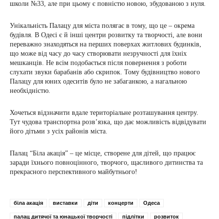
школи №33, але при цьому є повністю новою, збудованою з нуля.
Унікальність Палацу для міста полягає в тому, що це – окрема
будівля. В Одесі є й інші центри розвитку та творчості, але вони
переважно знаходяться на перших поверхах житлових будинків,
що може від часу до часу створювати незручності для їхніх
мешканців. Не всім подобається після повернення з роботи
слухати звуки барабанів або скрипок. Тому будівництво нового
Палацу для юних одеситів було не забаганкою, а нагальною
необхідністю.
Хочеться відзначити вдале територіальне розташування центру.
Тут чудова транспортна розв’язка, що дає можливість відвідувати
його дітьми з усіх районів міста.
Палац “Біла акація” – це місце, створене для дітей, що працює
заради їхнього повноцінного, творчого, щасливого дитинства та
прекрасного перспективного майбутнього!
біла акація
виставки
діти
концерти
Одеса
палац дитячої та юнацької творчості
підлітки
розвиток