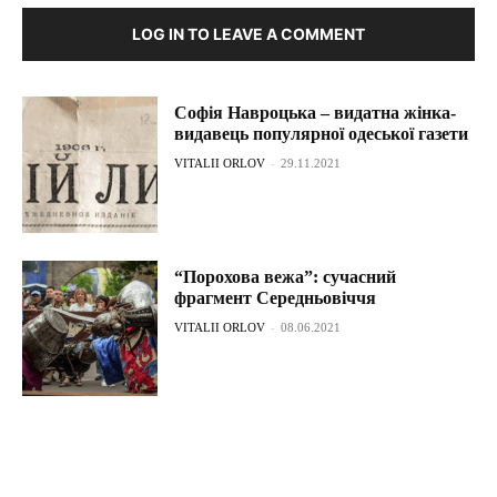
LOG IN TO LEAVE A COMMENT
Софія Навроцька – видатна жінка-
видавець популярної одеської газети
VITALII ORLOV
-
29.11.2021
“Порохова вежа”: сучасний
фрагмент Середньовіччя
VITALII ORLOV
-
08.06.2021