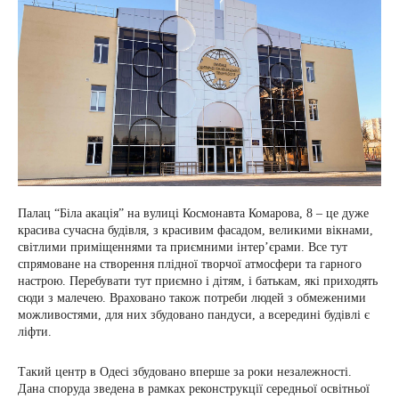
Палац “Біла акація” на вулиці Космонавта Комарова, 8 – це дуже
красива сучасна будівля, з красивим фасадом, великими вікнами,
світлими приміщеннями та приємними інтер’єрами. Все тут
спрямоване на створення плідної творчої атмосфери та гарного
настрою. Перебувати тут приємно і дітям, і батькам, які приходять
сюди з малечею. Враховано також потреби людей з обмеженими
можливостями, для них збудовано пандуси, а всередині будівлі є
ліфти.
Такий центр в Одесі збудовано вперше за роки незалежності.
Дана споруда зведена в рамках реконструкції середньої освітньої