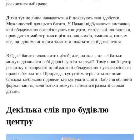
розкритися найкраще.
Дітки тут не лише навчаються, а й показують свої здобутки.
Можливостей для цього багато. У Палаці відбуваються виставки,
юні обдарування організовують концерти, театральні постановки,
проводяться майстер-класи різних напрямків, змагання, словом
все, що допомагає юним талантам показати свої досягнення.
В Одесі багато талановитих дітей, але, на жаль, не всі батьки
можуть дозволити собі дорогі гуртки та студії. Тому новий центр
розвитку та творчості приймає юні обдарування з усього міста та
працює безплатно. Щоправда, супутні матеріали та костюми
батькам здебільшого доведеться купувати самім. Зате є особливий
формат занять, коли батьки можуть займатися разом зі своїми
дітьми.
Декілька слів про будівлю
центру