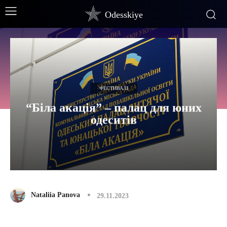
Odesskiye
ФЕСТИВАЛІ
“Біла акація” – палац для юних
одеситів
Nataliia Panova
29.11.2023