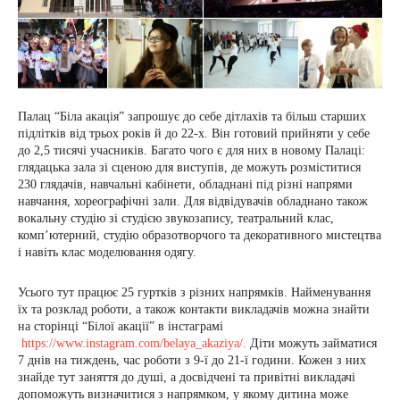
Палац “Біла акація” запрошує до себе дітлахів та більш старших
підлітків від трьох років й до 22-х. Він готовий прийняти у себе
до 2,5 тисячі учасників. Багато чого є для них в новому Палаці:
глядацька зала зі сценою для виступів, де можуть розміститися
230 глядачів, навчальні кабінети, обладнані під різні напрями
навчання, хореографічні зали. Для відвідувачів обладнано також
вокальну студію зі студією звукозапису, театральний клас,
комп’ютерний, студію образотворчого та декоративного мистецтва
і навіть клас моделювання одягу.
Усього тут працює 25 гуртків з різних напрямків. Найменування
їх та розклад роботи, а також контакти викладачів можна знайти
на сторінці “Білої акації” в інстаграмі
https://www.instagram.com/belaya_akaziya/.
Діти можуть займатися
7 днів на тиждень, час роботи з 9-ї до 21-ї години. Кожен з них
знайде тут заняття до душі, а досвідчені та привітні викладачі
допоможуть визначитися з напрямком, у якому дитина може