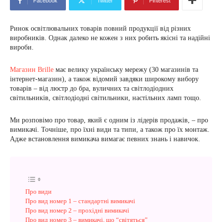
Facebook
Twitter
Pinterest
Ринок освітлювальних товарів повний продукції від різних
виробників. Однак далеко не кожен з них робить якісні та надійні
вироби.
Магазин Brille
має велику українську мережу (30 магазинів та
інтернет-магазин), а також відомий завдяки широкому вибору
товарів – від люстр до бра, вуличних та світлодіодних
світильників, світлодіодні світильники, настільних ламп тощо.
Ми розповімо про товар, який є одним із лідерів продажів, – про
вимикачі. Точніше, про їхні види та типи, а також про їх монтаж.
Адже встановлення вимикача вимагає певних знань і навичок.
Про види
Про вид номер 1 – стандартні вимикачі
Про вид номер 2 – прохідні вимикачі
Про вид номер 3 – вимикачі, що “світяться”