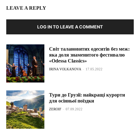
LEAVE A REPLY
LOG IN TO LEAVE A COMMENT
Світ талановитих одеситів без меж:
яка доля знаменитого фестивалю
«Odessa Classics»
IRINA VOLKANOVA
-
17.05.2022
Тури до Грузії: найкращі курорти
для осінньої поїздки
ZEROIF
-
07.09.2022