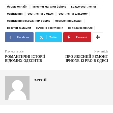
брілле онлайн
інтернет магазин брілле
краще освітлення
освітлення
освітлення в одесі
освітлення для дому
освітлення з магазином брілле
освітлення магазин
розетки та лампи
сучасне освітлення
як працює брілле
Facebook
Twitter
Pinterest
Previous article
Next article
РОМАНТИЧНІ ІСТОРІЇ
ПРО ЯКІСНИЙ РЕМОНТ
ВІДОМИХ ОДЕСИТІВ
IPHONE 12 PRO В ОДЕСІ
zeroif