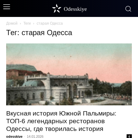
Odesskiye
Домой
Теги
старая Одесса
Тег: старая Одесса
Вкусная история Южной Пальмиры:
ТОП-6 легендарных ресторанов
Одессы, где творилась история
odesskiye
-
14.01.2026
0