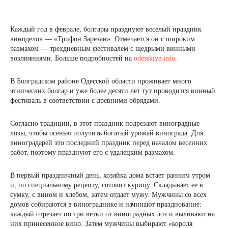
Каждый год в феврале, болгары празднуют веселый праздник
виноделов — «Трифон Зарезан». Отмечается он с широким
размахом — трехдневным фестивалем с щедрыми винными
возлияниями. Больше подробностей на
odesskiye.info
.
В Болградском районе Одесской области проживает много
этнических болгар и уже более десяти лет тут проводится винный
фестиваль в соответствии с древними обрядами.
Согласно традиции, в этот праздник подрезают виноградные
лозы, чтобы осенью получить богатый урожай винограда. Для
виноградарей это последний праздник перед началом весенних
работ, поэтому празднуют его с удалецким размахом.
В первый праздничный день, хозяйка дома встает ранним утром
и, по специальному рецепту, готовит курицу. Складывает ее в
сумку, с вином и хлебом, затем отдает мужу. Мужчины со всех
домов собираются в винограднике и начинают празднование:
каждый отрезает по три ветки от виноградных лоз и выливают на
них принесенное вино. Затем мужчины выбирают «короля