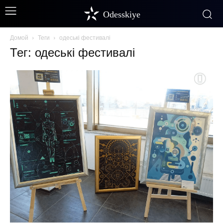
Odesskiye
Домой
Теги
одеські фестивалі
Тег: одеські фестивалі