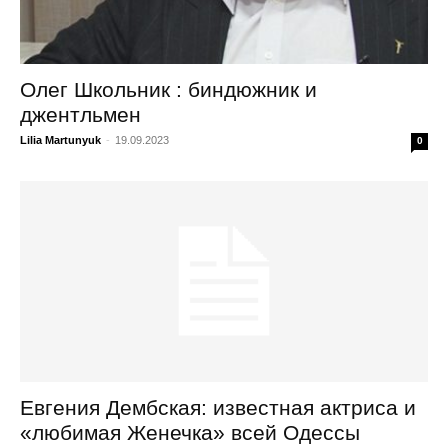
Олег Школьник : биндюжник и
джентльмен
Lilia Martunyuk
-
19.09.2023
0
Евгения Дембская: известная актриса и
«любимая Женечка» всей Одессы