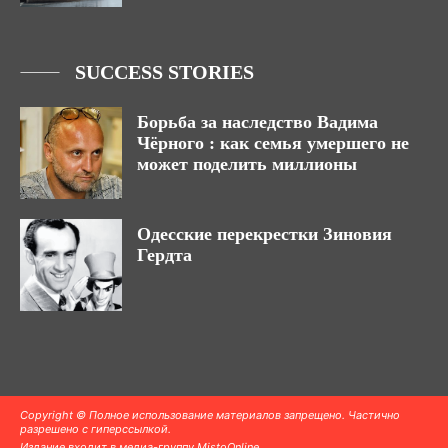
SUCCESS STORIES
Борьба за наследство Вадима
Чёрного : как семья умершего не
может поделить миллионы
Одесские перекрестки Зиновия
Гердта
Copyright © Полное использование материалов запрещено. Частично
разрешено с гиперссылкой.
Издание входит в медиа-группу
MistoOnline