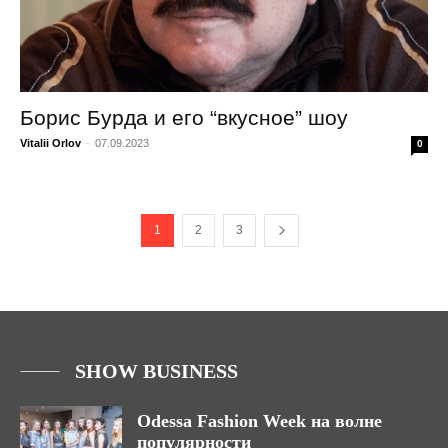
Борис Бурда и его “вкусное” шоу
Vitalii Orlov
-
07.09.2023
0
1
2
3
SHOW BUSINESS
Odessa Fashion Week на волне
популярности