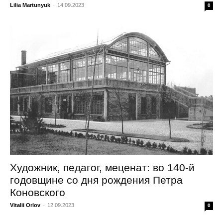
Lilia Martunyuk
-
14.09.2023
0
Художник, педагог, меценат: во 140-й
годовщине со дня рождения Петра
Коновского
Vitalii Orlov
-
12.09.2023
0