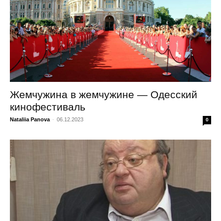
Жемчужина в жемчужине — Одесский
кинофестиваль
Nataliia Panova
-
06.12.2023
0