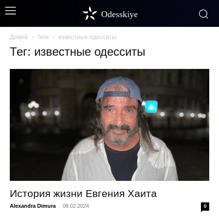
Odesskiye
Домой
Теги
известные одесситы
Тег: известные одесситы
История жизни Евгения Хаита
Alexandra Dimura
-
08.02.2024
0